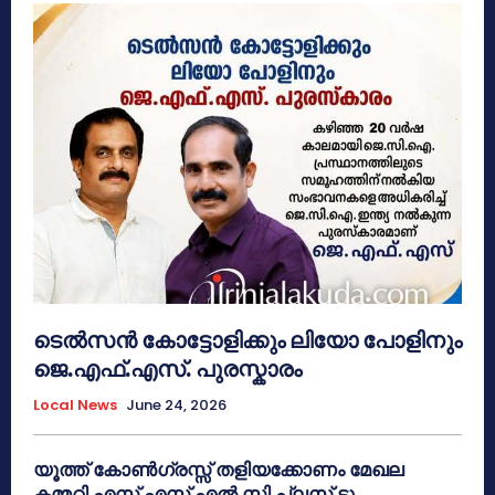
ടെൽസൻ കോട്ടോളിക്കും ലിയോ പോളിനും
ജെ.എഫ്.എസ്. പുരസ്കാരം
Local News
June 24, 2026
യൂത്ത് കോൺഗ്രസ്സ് തളിയക്കോണം മേഖല
കമ്മറ്റി എസ് എസ് എൽ സി പ്ലസ് ടു