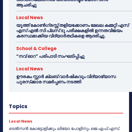
ആചരിച്ചു
Local News
യൂത്ത് കോൺഗ്രസ്സ് തളിയക്കോണം മേഖല കമ്മറ്റി എസ്
എസ് എൽ സി പ്ലസ് ടു പരീക്ഷകളിൽ ഉന്നതവിജയം
കരസ്ഥമാക്കിയ വിദ്യാർത്ഥികളെ ആദരിച്ചു.
School & College
“നവ് ഓറ” പരിപാടി സംഘടിപ്പിച്ചു
Local News
ഊരകം സ്റ്റാർ ക്ലബ് വാർഷികവും വിദ്യാഭ്യാസ
പുരസ്‌ക്കാര സമർപ്പണം നടത്തി
Topics
Local News
ടെൽസൻ കോട്ടോളിക്കും ലിയോ പോളിനും ജെ.എഫ്.എസ്.