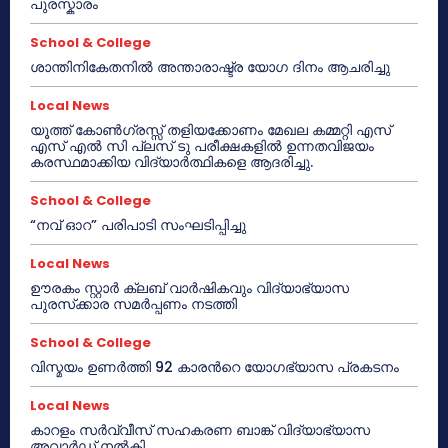
പുരസ്കാരം
School & College
ശാന്തിനികേതനിൽ അന്താരാഷ്ട്ര യോഗ ദിനം ആചരിച്ചു
Local News
യൂത്ത് കോൺഗ്രസ്സ് തളിയക്കോണം മേഖല കമ്മറ്റി എസ്
എസ് എൽ സി പ്ലസ് ടു പരീക്ഷകളിൽ ഉന്നതവിജയം
കരസ്ഥമാക്കിയ വിദ്യാർത്ഥികളെ ആദരിച്ചു.
School & College
“നവ് ഓറ” പരിപാടി സംഘടിപ്പിച്ചു
Local News
ഊരകം സ്റ്റാർ ക്ലബ് വാർഷികവും വിദ്യാഭ്യാസ
പുരസ്‌ക്കാര സമർപ്പണം നടത്തി
School & College
വിസ്മയം ഉണർത്തി 92 കാരൻറെ യോഗഭ്യാസ പ്രകടനം
Local News
കാറളം സർവ്വീസ് സഹകരണ ബാങ്ക് വിദ്യാഭ്യാസ
അവാർഡ് നൽകി