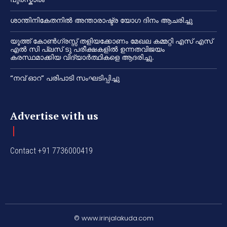
ശാന്തിനികേതനിൽ അന്താരാഷ്ട്ര യോഗ ദിനം ആചരിച്ചു
യൂത്ത് കോൺഗ്രസ്സ് തളിയക്കോണം മേഖല കമ്മറ്റി എസ് എസ്
എൽ സി പ്ലസ് ടു പരീക്ഷകളിൽ ഉന്നതവിജയം
കരസ്ഥമാക്കിയ വിദ്യാർത്ഥികളെ ആദരിച്ചു.
“നവ് ഓറ” പരിപാടി സംഘടിപ്പിച്ചു
Advertise with us
Contact +91 7736000419
© www.irinjalakuda.com