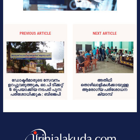
PREVIOUS ARTICLE
NEXT ARTICLE
ഡോക്ടര്‍മാരുടെ സേവനം
അതിഥി
ഉറപ്പുവരുത്തുക, ഓ.പി ടി്ക്കറ്റ്
തൊഴിലാളികള്‍ക്കായുള്ള
5 രൂപയാക്കിയ നടപടി പുന:
ആരോഗ്യ പരിശോധന
പരിശോധിക്കുക : ബിജെപി
ക്യാമ്പ്