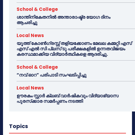
School & College
ശാന്തിനികേതനിൽ അന്താരാഷ്ട്ര യോഗ ദിനം
ആചരിച്ചു
Local News
യൂത്ത് കോൺഗ്രസ്സ് തളിയക്കോണം മേഖല കമ്മറ്റി എസ്
എസ് എൽ സി പ്ലസ് ടു പരീക്ഷകളിൽ ഉന്നതവിജയം
കരസ്ഥമാക്കിയ വിദ്യാർത്ഥികളെ ആദരിച്ചു.
School & College
“നവ് ഓറ” പരിപാടി സംഘടിപ്പിച്ചു
Local News
ഊരകം സ്റ്റാർ ക്ലബ് വാർഷികവും വിദ്യാഭ്യാസ
പുരസ്‌ക്കാര സമർപ്പണം നടത്തി
Topics