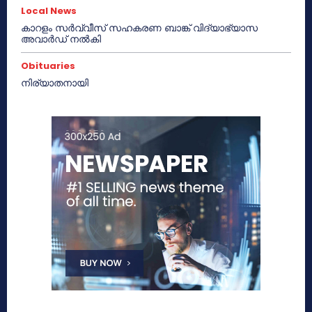
Local News
കാറളം സർവ്വീസ് സഹകരണ ബാങ്ക് വിദ്യാഭ്യാസ
അവാർഡ് നൽകി
Obituaries
നിര്യാതനായി