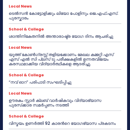
Local News
ടെൽസൻ കോട്ടോളിക്കും ലിയോ പോളിനും ജെ.എഫ്.എസ്.
പുരസ്കാരം
School & College
ശാന്തിനികേതനിൽ അന്താരാഷ്ട്ര യോഗ ദിനം ആചരിച്ചു
Local News
യൂത്ത് കോൺഗ്രസ്സ് തളിയക്കോണം മേഖല കമ്മറ്റി എസ്
എസ് എൽ സി പ്ലസ് ടു പരീക്ഷകളിൽ ഉന്നതവിജയം
കരസ്ഥമാക്കിയ വിദ്യാർത്ഥികളെ ആദരിച്ചു.
School & College
“നവ് ഓറ” പരിപാടി സംഘടിപ്പിച്ചു
Local News
ഊരകം സ്റ്റാർ ക്ലബ് വാർഷികവും വിദ്യാഭ്യാസ
പുരസ്‌ക്കാര സമർപ്പണം നടത്തി
School & College
വിസ്മയം ഉണർത്തി 92 കാരൻറെ യോഗഭ്യാസ പ്രകടനം