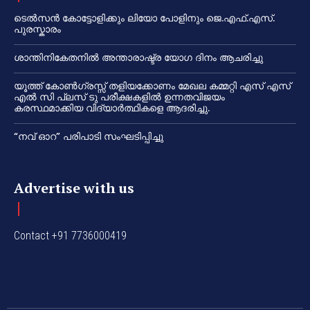
ടെൽസൻ കോട്ടോളിക്കും ലിയോ പോളിനും ജെ.എഫ്.എസ്.
പുരസ്കാരം
ശാന്തിനികേതനിൽ അന്താരാഷ്ട്ര യോഗ ദിനം ആചരിച്ചു
യൂത്ത് കോൺഗ്രസ്സ് തളിയക്കോണം മേഖല കമ്മറ്റി എസ് എസ്
എൽ സി പ്ലസ് ടു പരീക്ഷകളിൽ ഉന്നതവിജയം
കരസ്ഥമാക്കിയ വിദ്യാർത്ഥികളെ ആദരിച്ചു.
“നവ് ഓറ” പരിപാടി സംഘടിപ്പിച്ചു
Advertise with us
Contact +91 7736000419