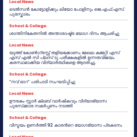
Local News
ടെൽസൻ കോട്ടോളിക്കും ലിയോ പോളിനും ജെ.എഫ്.എസ്.
പുരസ്കാരം
School & College
ശാന്തിനികേതനിൽ അന്താരാഷ്ട്ര യോഗ ദിനം ആചരിച്ചു
Local News
യൂത്ത് കോൺഗ്രസ്സ് തളിയക്കോണം മേഖല കമ്മറ്റി എസ്
എസ് എൽ സി പ്ലസ് ടു പരീക്ഷകളിൽ ഉന്നതവിജയം
കരസ്ഥമാക്കിയ വിദ്യാർത്ഥികളെ ആദരിച്ചു.
School & College
“നവ് ഓറ” പരിപാടി സംഘടിപ്പിച്ചു
Local News
ഊരകം സ്റ്റാർ ക്ലബ് വാർഷികവും വിദ്യാഭ്യാസ
പുരസ്‌ക്കാര സമർപ്പണം നടത്തി
School & College
വിസ്മയം ഉണർത്തി 92 കാരൻറെ യോഗഭ്യാസ പ്രകടനം
Local News