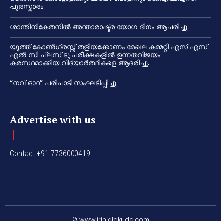
പുരസ്കാരം
ശാന്തിനികേതനിൽ അന്താരാഷ്ട്ര യോഗ ദിനം ആചരിച്ചു
യൂത്ത് കോൺഗ്രസ്സ് തളിയക്കോണം മേഖല കമ്മറ്റി എസ് എസ്
എൽ സി പ്ലസ് ടു പരീക്ഷകളിൽ ഉന്നതവിജയം
കരസ്ഥമാക്കിയ വിദ്യാർത്ഥികളെ ആദരിച്ചു.
“നവ് ഓറ” പരിപാടി സംഘടിപ്പിച്ചു
Advertise with us
Contact +91 7736000419
© www.irinjalakuda.com