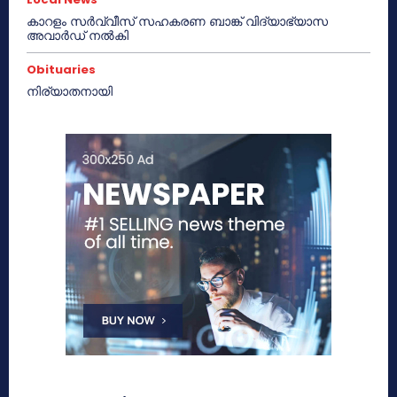
കാറളം സർവ്വീസ് സഹകരണ ബാങ്ക് വിദ്യാഭ്യാസ
അവാർഡ് നൽകി
Obituaries
നിര്യാതനായി