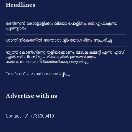
Headlines
ടെൽസൻ കോട്ടോളിക്കും ലിയോ പോളിനും ജെ.എഫ്.എസ്.
പുരസ്കാരം
ശാന്തിനികേതനിൽ അന്താരാഷ്ട്ര യോഗ ദിനം ആചരിച്ചു
യൂത്ത് കോൺഗ്രസ്സ് തളിയക്കോണം മേഖല കമ്മറ്റി എസ് എസ്
എൽ സി പ്ലസ് ടു പരീക്ഷകളിൽ ഉന്നതവിജയം
കരസ്ഥമാക്കിയ വിദ്യാർത്ഥികളെ ആദരിച്ചു.
“നവ് ഓറ” പരിപാടി സംഘടിപ്പിച്ചു
Advertise with us
Contact +91 7736000419