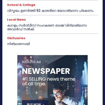
School & College
വിസ്മയം ഉണർത്തി 92 കാരൻറെ യോഗഭ്യാസ പ്രകടനം
Local News
കാറളം സർവ്വീസ് സഹകരണ ബാങ്ക് വിദ്യാഭ്യാസ
അവാർഡ് നൽകി
Obituaries
നിര്യാതനായി