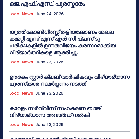
ജെ.എഫ്.എസ്. പുരസ്കാരം
Local News
June 24, 2026
യൂത്ത് കോൺഗ്രസ്സ് തളിയക്കോണം മേഖല
കമ്മറ്റി എസ് എസ് എൽ സി പ്ലസ് ടു
പരീക്ഷകളിൽ ഉന്നതവിജയം കരസ്ഥമാക്കിയ
വിദ്യാർത്ഥികളെ ആദരിച്ചു.
Local News
June 23, 2026
ഊരകം സ്റ്റാർ ക്ലബ് വാർഷികവും വിദ്യാഭ്യാസ
പുരസ്‌ക്കാര സമർപ്പണം നടത്തി
Local News
June 23, 2026
കാറളം സർവ്വീസ് സഹകരണ ബാങ്ക്
വിദ്യാഭ്യാസ അവാർഡ് നൽകി
Local News
June 23, 2026