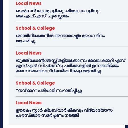
Local News
ടെൽസൻ കോട്ടോളിക്കും ലിയോ പോളിനും
ജെ.എഫ്.എസ്. പുരസ്കാരം
School & College
ശാന്തിനികേതനിൽ അന്താരാഷ്ട്ര യോഗ ദിനം
ആചരിച്ചു
Local News
യൂത്ത് കോൺഗ്രസ്സ് തളിയക്കോണം മേഖല കമ്മറ്റി എസ്
എസ് എൽ സി പ്ലസ് ടു പരീക്ഷകളിൽ ഉന്നതവിജയം
കരസ്ഥമാക്കിയ വിദ്യാർത്ഥികളെ ആദരിച്ചു.
School & College
“നവ് ഓറ” പരിപാടി സംഘടിപ്പിച്ചു
Local News
ഊരകം സ്റ്റാർ ക്ലബ് വാർഷികവും വിദ്യാഭ്യാസ
പുരസ്‌ക്കാര സമർപ്പണം നടത്തി