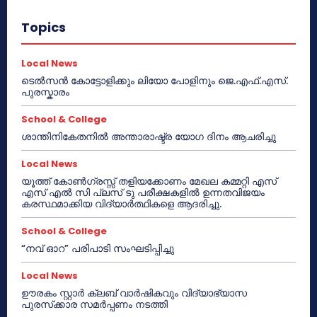
Topics
Local News
ടെൽസൻ കോട്ടോളിക്കും ലിയോ പോളിനും ജെ.എഫ്.എസ്.
പുരസ്കാരം
School & College
ശാന്തിനികേതനിൽ അന്താരാഷ്ട്ര യോഗ ദിനം ആചരിച്ചു
Local News
യൂത്ത് കോൺഗ്രസ്സ് തളിയക്കോണം മേഖല കമ്മറ്റി എസ്
എസ് എൽ സി പ്ലസ് ടു പരീക്ഷകളിൽ ഉന്നതവിജയം
കരസ്ഥമാക്കിയ വിദ്യാർത്ഥികളെ ആദരിച്ചു.
School & College
“നവ് ഓറ” പരിപാടി സംഘടിപ്പിച്ചു
Local News
ഊരകം സ്റ്റാർ ക്ലബ് വാർഷികവും വിദ്യാഭ്യാസ
പുരസ്‌ക്കാര സമർപ്പണം നടത്തി