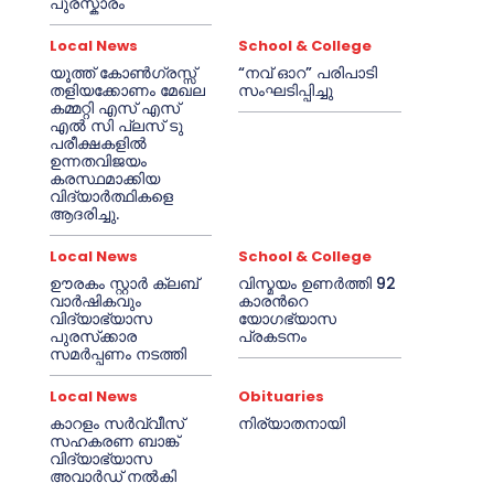
പുരസ്കാരം
Local News
School & College
യൂത്ത് കോൺഗ്രസ്സ്
“നവ് ഓറ” പരിപാടി
തളിയക്കോണം മേഖല
സംഘടിപ്പിച്ചു
കമ്മറ്റി എസ് എസ്
എൽ സി പ്ലസ് ടു
പരീക്ഷകളിൽ
ഉന്നതവിജയം
കരസ്ഥമാക്കിയ
വിദ്യാർത്ഥികളെ
ആദരിച്ചു.
Local News
School & College
ഊരകം സ്റ്റാർ ക്ലബ്
വിസ്മയം ഉണർത്തി 92
വാർഷികവും
കാരൻറെ
വിദ്യാഭ്യാസ
യോഗഭ്യാസ
പുരസ്‌ക്കാര
പ്രകടനം
സമർപ്പണം നടത്തി
Local News
Obituaries
കാറളം സർവ്വീസ്
നിര്യാതനായി
സഹകരണ ബാങ്ക്
വിദ്യാഭ്യാസ
അവാർഡ് നൽകി