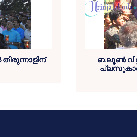
 തിരുന്നാളിന്
ബലൂണ്‍ വി
പ്ലസുകാരന