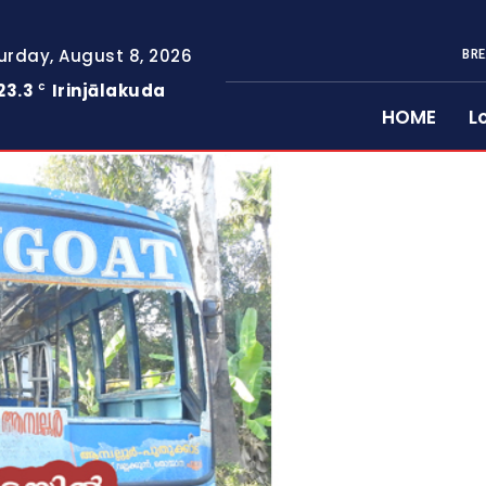
urday, August 8, 2026
BRE
23.3
Irinjālakuda
C
HOME
L