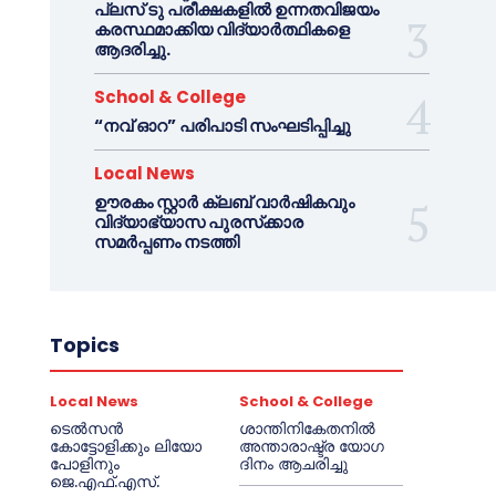
പ്ലസ് ടു പരീക്ഷകളിൽ ഉന്നതവിജയം
കരസ്ഥമാക്കിയ വിദ്യാർത്ഥികളെ
ആദരിച്ചു.
School & College
“നവ് ഓറ” പരിപാടി സംഘടിപ്പിച്ചു
Local News
ഊരകം സ്റ്റാർ ക്ലബ് വാർഷികവും
വിദ്യാഭ്യാസ പുരസ്‌ക്കാര
സമർപ്പണം നടത്തി
Topics
Local News
School & College
ടെൽസൻ
ശാന്തിനികേതനിൽ
കോട്ടോളിക്കും ലിയോ
അന്താരാഷ്ട്ര യോഗ
പോളിനും
ദിനം ആചരിച്ചു
ജെ.എഫ്.എസ്.