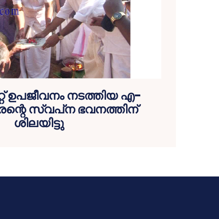
റ്റ് ഉപജീവനം നടത്തിയ എ-
്റെ സ്വപ്‌ന ഭവനത്തിന്
ശിലയിട്ടു