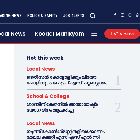
AKING NEWS
POLICE & SAFETY
JOB ALERTS
ocal News
Koodal Manikyam
LIVE Videos
Hot this week
Local News
ടെൽസൻ കോട്ടോളിക്കും ലിയോ
പോളിനും ജെ.എഫ്.എസ്. പുരസ്കാരം
School & College
ശാന്തിനികേതനിൽ അന്താരാഷ്ട്ര
യോഗ ദിനം ആചരിച്ചു
Local News
യൂത്ത് കോൺഗ്രസ്സ് തളിയക്കോണം
മേഖല കമ്മറ്റി എസ് എസ് എൽ സി