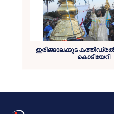
ഇരിങ്ങാലക്കുട കത്തീഡ്രല്‍
കൊടിയേറി