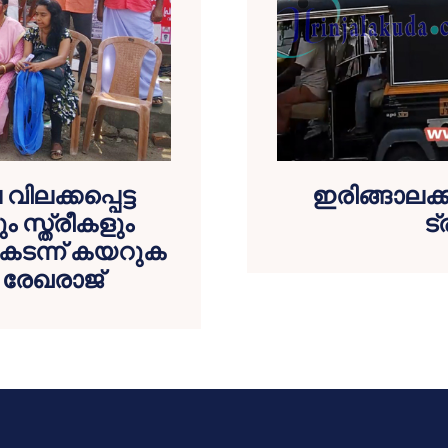
ിലക്കപ്പെട്ട
ഇരിങ്ങാലക്
 സ്ത്രീകളും
ട
കടന്ന് കയറുക
 രേഖരാജ്