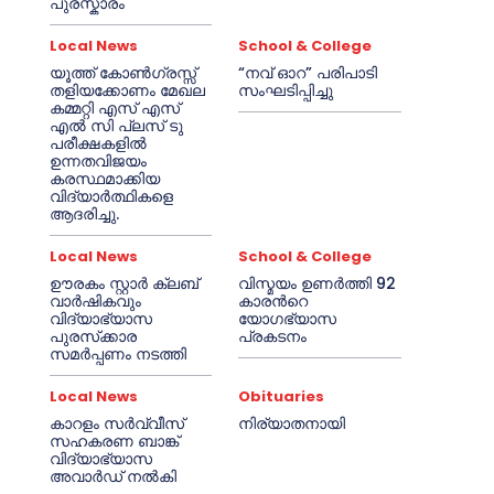
പുരസ്കാരം
Local News
School & College
യൂത്ത് കോൺഗ്രസ്സ്
“നവ് ഓറ” പരിപാടി
തളിയക്കോണം മേഖല
സംഘടിപ്പിച്ചു
കമ്മറ്റി എസ് എസ്
എൽ സി പ്ലസ് ടു
പരീക്ഷകളിൽ
ഉന്നതവിജയം
കരസ്ഥമാക്കിയ
വിദ്യാർത്ഥികളെ
ആദരിച്ചു.
Local News
School & College
ഊരകം സ്റ്റാർ ക്ലബ്
വിസ്മയം ഉണർത്തി 92
വാർഷികവും
കാരൻറെ
വിദ്യാഭ്യാസ
യോഗഭ്യാസ
പുരസ്‌ക്കാര
പ്രകടനം
സമർപ്പണം നടത്തി
Local News
Obituaries
കാറളം സർവ്വീസ്
നിര്യാതനായി
സഹകരണ ബാങ്ക്
വിദ്യാഭ്യാസ
അവാർഡ് നൽകി