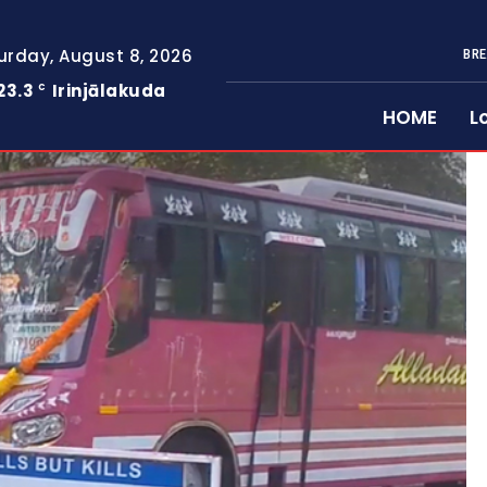
urday, August 8, 2026
BRE
23.3
Irinjālakuda
C
HOME
L