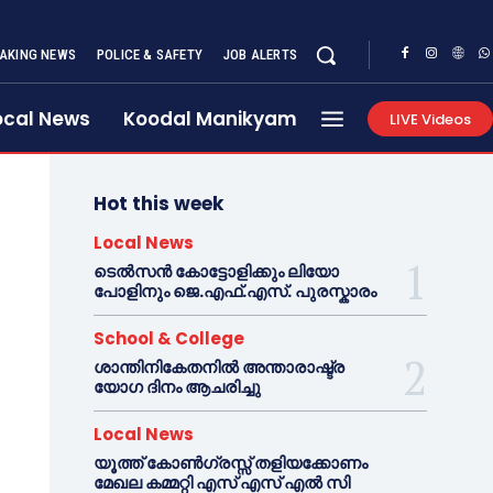
AKING NEWS
POLICE & SAFETY
JOB ALERTS
ocal News
Koodal Manikyam
LIVE Videos
Hot this week
Local News
ടെൽസൻ കോട്ടോളിക്കും ലിയോ
പോളിനും ജെ.എഫ്.എസ്. പുരസ്കാരം
School & College
ശാന്തിനികേതനിൽ അന്താരാഷ്ട്ര
യോഗ ദിനം ആചരിച്ചു
Local News
യൂത്ത് കോൺഗ്രസ്സ് തളിയക്കോണം
മേഖല കമ്മറ്റി എസ് എസ് എൽ സി