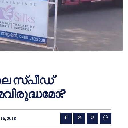
 സ്പീഡ്
മവിരുദ്ധമോ?
15, 2018