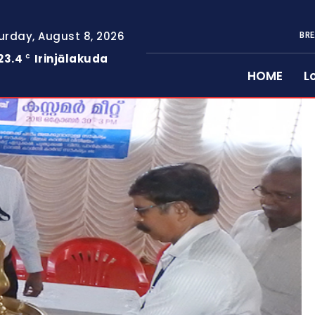
urday, August 8, 2026
BRE
23.4
Irinjālakuda
C
HOME
L