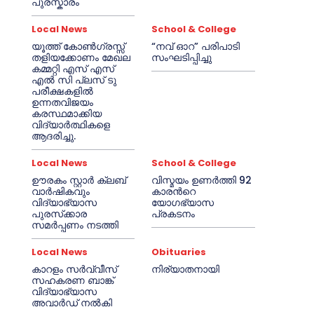
പുരസ്കാരം
Local News
School & College
യൂത്ത് കോൺഗ്രസ്സ്
“നവ് ഓറ” പരിപാടി
തളിയക്കോണം മേഖല
സംഘടിപ്പിച്ചു
കമ്മറ്റി എസ് എസ്
എൽ സി പ്ലസ് ടു
പരീക്ഷകളിൽ
ഉന്നതവിജയം
കരസ്ഥമാക്കിയ
വിദ്യാർത്ഥികളെ
ആദരിച്ചു.
Local News
School & College
ഊരകം സ്റ്റാർ ക്ലബ്
വിസ്മയം ഉണർത്തി 92
വാർഷികവും
കാരൻറെ
വിദ്യാഭ്യാസ
യോഗഭ്യാസ
പുരസ്‌ക്കാര
പ്രകടനം
സമർപ്പണം നടത്തി
Local News
Obituaries
കാറളം സർവ്വീസ്
നിര്യാതനായി
സഹകരണ ബാങ്ക്
വിദ്യാഭ്യാസ
അവാർഡ് നൽകി