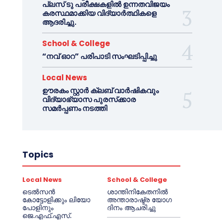
പ്ലസ് ടു പരീക്ഷകളിൽ ഉന്നതവിജയം
കരസ്ഥമാക്കിയ വിദ്യാർത്ഥികളെ
ആദരിച്ചു.
School & College
“നവ് ഓറ” പരിപാടി സംഘടിപ്പിച്ചു
Local News
ഊരകം സ്റ്റാർ ക്ലബ് വാർഷികവും
വിദ്യാഭ്യാസ പുരസ്‌ക്കാര
സമർപ്പണം നടത്തി
Topics
Local News
School & College
ടെൽസൻ
ശാന്തിനികേതനിൽ
കോട്ടോളിക്കും ലിയോ
അന്താരാഷ്ട്ര യോഗ
പോളിനും
ദിനം ആചരിച്ചു
ജെ.എഫ്.എസ്.