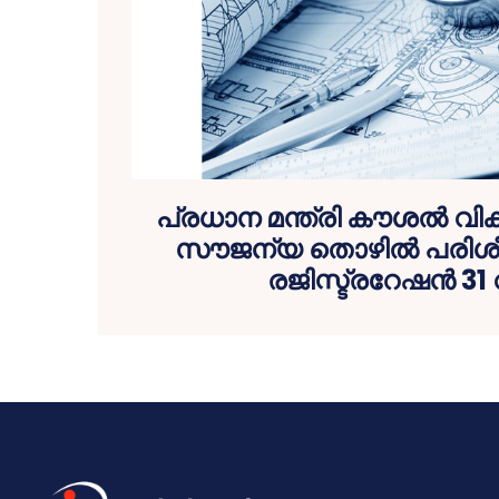
പ്രധാന മന്ത്രി കൗശല്‍ 
സൗജന്യ തൊഴില്‍ പരിശ
രജിസ്ട്രറേഷന്‍ 31