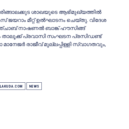
രിങ്ങാലക്കുട ശാഖയുടെ ആഭിമുഖ്യത്തില്‍
വി. എസ് ജയറാം മീറ്റ് ഉല്‍ഘാടനം ചെയ്തു. വിദേശ
പഞ്ചാബ് നാഷണല്‍ ബാങ്ക് ഹൗസിങ്ങ്
ദപുരം താലൂക്ക് പ്രവാസി സംഘടന പ്രസിഡണ്ട്
മാനേജര്‍ രാജീവ് മുല്ലപ്പിള്ളി സ്വാഗതവും,
ALAKUDA.COM
NEWS