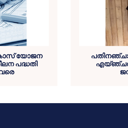
വികാസ് യോജന
പതിനഞ്ചാം
ീലന പദ്ധതി
എയ്ഞ്ചല്
 വരെ
ജന