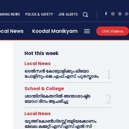
AKING NEWS
POLICE & SAFETY
JOB ALERTS
ocal News
Koodal Manikyam
LIVE Videos
Hot this week
Local News
ടെൽസൻ കോട്ടോളിക്കും ലിയോ
പോളിനും ജെ.എഫ്.എസ്. പുരസ്കാരം
School & College
ശാന്തിനികേതനിൽ അന്താരാഷ്ട്ര
യോഗ ദിനം ആചരിച്ചു
Local News
യൂത്ത് കോൺഗ്രസ്സ് തളിയക്കോണം
മേഖല കമ്മറ്റി എസ് എസ് എൽ സി