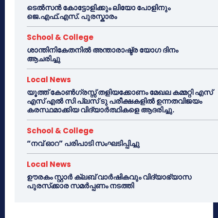
ടെൽസൻ കോട്ടോളിക്കും ലിയോ പോളിനും
ജെ.എഫ്.എസ്. പുരസ്കാരം
School & College
ശാന്തിനികേതനിൽ അന്താരാഷ്ട്ര യോഗ ദിനം
ആചരിച്ചു
Local News
യൂത്ത് കോൺഗ്രസ്സ് തളിയക്കോണം മേഖല കമ്മറ്റി എസ്
എസ് എൽ സി പ്ലസ് ടു പരീക്ഷകളിൽ ഉന്നതവിജയം
കരസ്ഥമാക്കിയ വിദ്യാർത്ഥികളെ ആദരിച്ചു.
School & College
“നവ് ഓറ” പരിപാടി സംഘടിപ്പിച്ചു
Local News
ഊരകം സ്റ്റാർ ക്ലബ് വാർഷികവും വിദ്യാഭ്യാസ
പുരസ്‌ക്കാര സമർപ്പണം നടത്തി