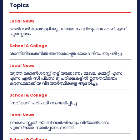
Topics
Local News
ടെൽസൻ കോട്ടോളിക്കും ലിയോ പോളിനും ജെ.എഫ്.എസ്.
പുരസ്കാരം
School & College
ശാന്തിനികേതനിൽ അന്താരാഷ്ട്ര യോഗ ദിനം ആചരിച്ചു
Local News
യൂത്ത് കോൺഗ്രസ്സ് തളിയക്കോണം മേഖല കമ്മറ്റി എസ്
എസ് എൽ സി പ്ലസ് ടു പരീക്ഷകളിൽ ഉന്നതവിജയം
കരസ്ഥമാക്കിയ വിദ്യാർത്ഥികളെ ആദരിച്ചു.
School & College
“നവ് ഓറ” പരിപാടി സംഘടിപ്പിച്ചു
Local News
ഊരകം സ്റ്റാർ ക്ലബ് വാർഷികവും വിദ്യാഭ്യാസ
പുരസ്‌ക്കാര സമർപ്പണം നടത്തി
School & College