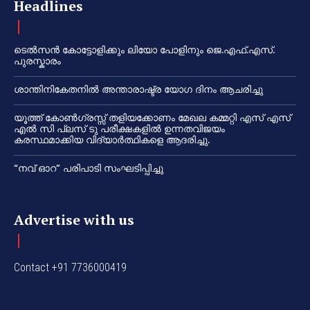
Headlines
ടെൽസൻ കോട്ടോളിക്കും ലിയോ പോളിനും ജെ.എഫ്.എസ്.
പുരസ്കാരം
ശാന്തിനികേതനിൽ അന്താരാഷ്ട്ര യോഗ ദിനം ആചരിച്ചു
യൂത്ത് കോൺഗ്രസ്സ് തളിയക്കോണം മേഖല കമ്മറ്റി എസ് എസ്
എൽ സി പ്ലസ് ടു പരീക്ഷകളിൽ ഉന്നതവിജയം
കരസ്ഥമാക്കിയ വിദ്യാർത്ഥികളെ ആദരിച്ചു.
“നവ് ഓറ” പരിപാടി സംഘടിപ്പിച്ചു
Advertise with us
Contact +91 7736000419