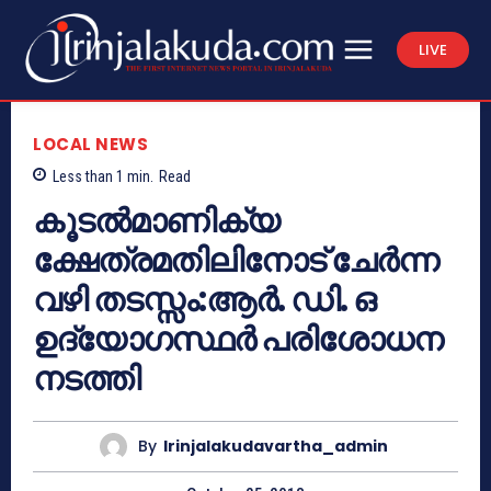
LIVE
LOCAL NEWS
Less than 1
min.
Read
കൂടല്‍മാണിക്യ
ക്ഷേത്രമതിലിനോട് ചേര്‍ന്ന
വഴി തടസ്സം:ആര്‍. ഡി. ഒ
ഉദ്യോഗസ്ഥര്‍ പരിശോധന
നടത്തി
By
Irinjalakudavartha_admin