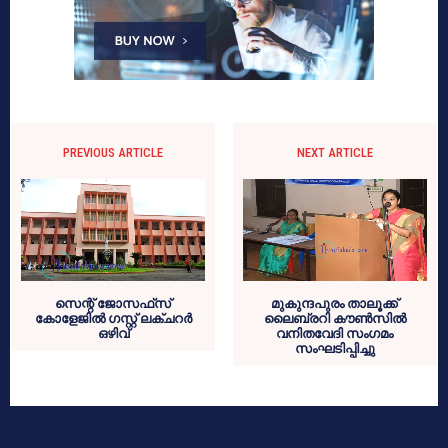
PREVIOUS ARTICLE
NEXT ARTICLE
സെന്റ് ജോസഫ്‌സ്
മുകുന്ദപുരം താലൂക്ക്
കോളേജില്‍ ഗസ്റ്റ് ലക്ചറര്‍
ലൈബ്രറി കൗണ്‍സില്‍
ഒഴിവ്
വനിതവേദി സംഗമം
സംഘടിപ്പിച്ചു