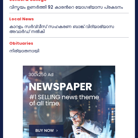
വിസ്മയം ഉണർത്തി 92 കാരൻറെ യോഗഭ്യാസ പ്രകടനം
Local News
കാറളം സർവ്വീസ് സഹകരണ ബാങ്ക് വിദ്യാഭ്യാസ
അവാർഡ് നൽകി
Obituaries
നിര്യാതനായി