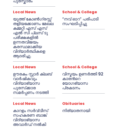
പുരസ്കാരം
Local News
School & College
യൂത്ത് കോൺഗ്രസ്സ്
“നവ് ഓറ” പരിപാടി
തളിയക്കോണം മേഖല
സംഘടിപ്പിച്ചു
കമ്മറ്റി എസ് എസ്
എൽ സി പ്ലസ് ടു
പരീക്ഷകളിൽ
ഉന്നതവിജയം
കരസ്ഥമാക്കിയ
വിദ്യാർത്ഥികളെ
ആദരിച്ചു.
Local News
School & College
ഊരകം സ്റ്റാർ ക്ലബ്
വിസ്മയം ഉണർത്തി 92
വാർഷികവും
കാരൻറെ
വിദ്യാഭ്യാസ
യോഗഭ്യാസ
പുരസ്‌ക്കാര
പ്രകടനം
സമർപ്പണം നടത്തി
Local News
Obituaries
കാറളം സർവ്വീസ്
നിര്യാതനായി
സഹകരണ ബാങ്ക്
വിദ്യാഭ്യാസ
അവാർഡ് നൽകി