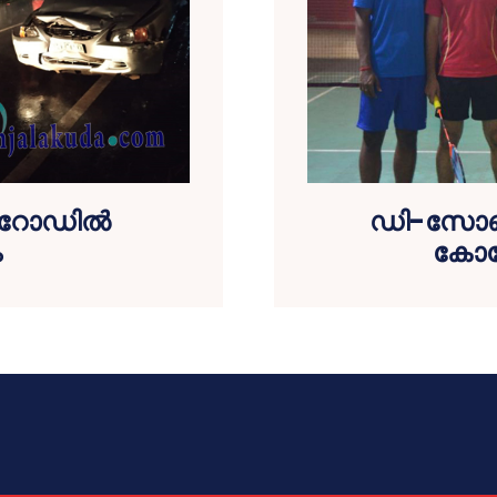
‍ റോഡില്‍
ഡി-സോണ്‍ 
ം
കോളേജ