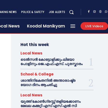
AKING NEWS
POLICE & SAFETY
JOB ALERTS
ocal News
Koodal Manikyam
LIVE Videos
Hot this week
Local News
ടെൽസൻ കോട്ടോളിക്കും ലിയോ
പോളിനും ജെ.എഫ്.എസ്. പുരസ്കാരം
School & College
ശാന്തിനികേതനിൽ അന്താരാഷ്ട്ര
യോഗ ദിനം ആചരിച്ചു
Local News
യൂത്ത് കോൺഗ്രസ്സ് തളിയക്കോണം
മേഖല കമ്മറ്റി എസ് എസ് എൽ സി