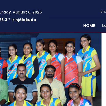
urday, August 8, 2026
BRE
23.3
Irinjālakuda
C
HOME
L