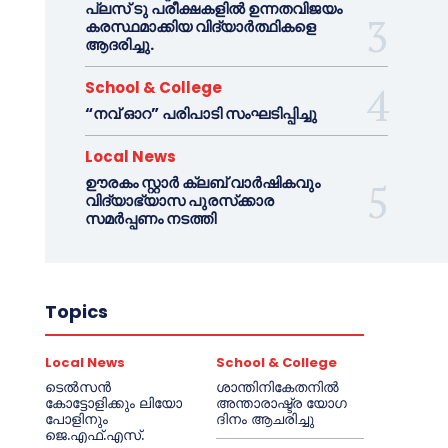
പ്ലസ് ടു പരീക്ഷകളിൽ ഉന്നതവിജയം
കരസ്ഥമാക്കിയ വിദ്യാർത്ഥികളെ
ആദരിച്ചു.
School & College
“നവ് ഓറ” പരിപാടി സംഘടിപ്പിച്ചു
Local News
ഊരകം സ്റ്റാർ ക്ലബ് വാർഷികവും
വിദ്യാഭ്യാസ പുരസ്‌ക്കാര
സമർപ്പണം നടത്തി
Topics
Local News
School & College
ടെൽസൻ
ശാന്തിനികേതനിൽ
കോട്ടോളിക്കും ലിയോ
അന്താരാഷ്ട്ര യോഗ
പോളിനും
ദിനം ആചരിച്ചു
ജെ.എഫ്.എസ്.