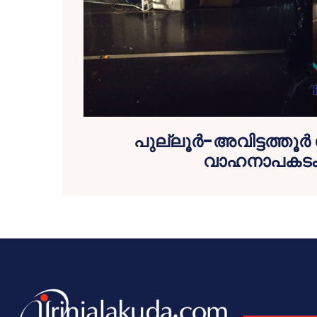
പുല്ലൂര്‍-അവിട്ടത്തൂര്
വാഹനാപകട