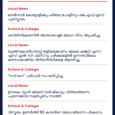
Local News
ടെൽസൻ കോട്ടോളിക്കും ലിയോ പോളിനും ജെ.എഫ്.എസ്.
പുരസ്കാരം
School & College
ശാന്തിനികേതനിൽ അന്താരാഷ്ട്ര യോഗ ദിനം ആചരിച്ചു
Local News
യൂത്ത് കോൺഗ്രസ്സ് തളിയക്കോണം മേഖല കമ്മറ്റി എസ്
എസ് എൽ സി പ്ലസ് ടു പരീക്ഷകളിൽ ഉന്നതവിജയം
കരസ്ഥമാക്കിയ വിദ്യാർത്ഥികളെ ആദരിച്ചു.
School & College
“നവ് ഓറ” പരിപാടി സംഘടിപ്പിച്ചു
Local News
ഊരകം സ്റ്റാർ ക്ലബ് വാർഷികവും വിദ്യാഭ്യാസ
പുരസ്‌ക്കാര സമർപ്പണം നടത്തി
School & College
വിസ്മയം ഉണർത്തി 92 കാരൻറെ യോഗഭ്യാസ പ്രകടനം