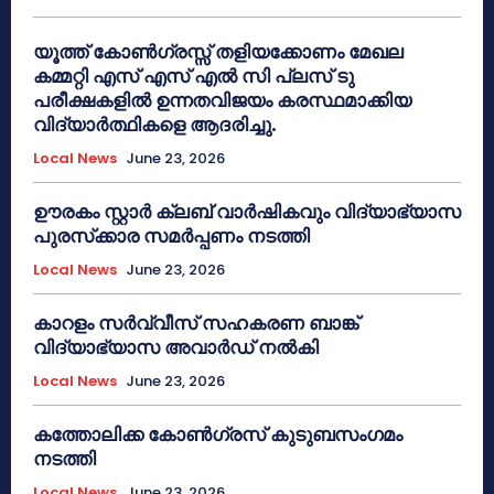
യൂത്ത് കോൺഗ്രസ്സ് തളിയക്കോണം മേഖല
കമ്മറ്റി എസ് എസ് എൽ സി പ്ലസ് ടു
പരീക്ഷകളിൽ ഉന്നതവിജയം കരസ്ഥമാക്കിയ
വിദ്യാർത്ഥികളെ ആദരിച്ചു.
Local News
June 23, 2026
ഊരകം സ്റ്റാർ ക്ലബ് വാർഷികവും വിദ്യാഭ്യാസ
പുരസ്‌ക്കാര സമർപ്പണം നടത്തി
Local News
June 23, 2026
കാറളം സർവ്വീസ് സഹകരണ ബാങ്ക്
വിദ്യാഭ്യാസ അവാർഡ് നൽകി
Local News
June 23, 2026
കത്തോലിക്ക കോൺഗ്രസ് കുടുബസംഗമം
നടത്തി
Local News
June 23, 2026