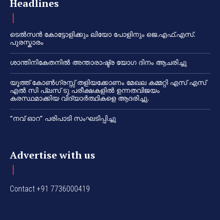
Headlines
ടെൽസൻ കോട്ടോളിക്കും ലിയോ പോളിനും ജെ.എഫ്.എസ്.
പുരസ്കാരം
ശാന്തിനികേതനിൽ അന്താരാഷ്ട്ര യോഗ ദിനം ആചരിച്ചു
യൂത്ത് കോൺഗ്രസ്സ് തളിയക്കോണം മേഖല കമ്മറ്റി എസ് എസ്
എൽ സി പ്ലസ് ടു പരീക്ഷകളിൽ ഉന്നതവിജയം
കരസ്ഥമാക്കിയ വിദ്യാർത്ഥികളെ ആദരിച്ചു.
“നവ് ഓറ” പരിപാടി സംഘടിപ്പിച്ചു
Advertise with us
Contact +91 7736000419