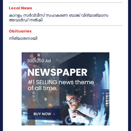
Local News
കാറളം സർവ്വീസ് സഹകരണ ബാങ്ക് വിദ്യാഭ്യാസ
അവാർഡ് നൽകി
Obituaries
നിര്യാതനായി