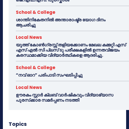
School & College
ശാന്തിനികേതനിൽ അന്താരാഷ്ട്ര യോഗ ദിനം
ആചരിച്ചു
Local News
യൂത്ത് കോൺഗ്രസ്സ് തളിയക്കോണം മേഖല കമ്മറ്റി എസ്
എസ് എൽ സി പ്ലസ് ടു പരീക്ഷകളിൽ ഉന്നതവിജയം
കരസ്ഥമാക്കിയ വിദ്യാർത്ഥികളെ ആദരിച്ചു.
School & College
“നവ് ഓറ” പരിപാടി സംഘടിപ്പിച്ചു
Local News
ഊരകം സ്റ്റാർ ക്ലബ് വാർഷികവും വിദ്യാഭ്യാസ
പുരസ്‌ക്കാര സമർപ്പണം നടത്തി
Topics