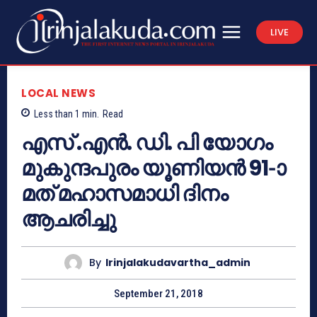
LIVE
LOCAL NEWS
Less than 1
min.
Read
എസ് .എന്‍. ഡി. പി യോഗം
മുകുന്ദപുരം യൂണിയന്‍ 91-ാ
മത് മഹാസമാധി ദിനം
ആചരിച്ചു
By
Irinjalakudavartha_admin
September 21, 2018