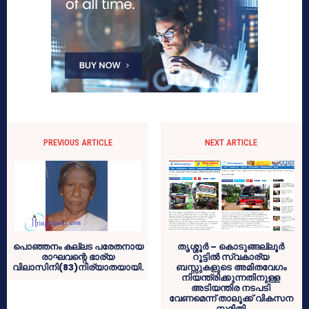
PREVIOUS ARTICLE
NEXT ARTICLE
പൊഞ്ഞനം കല്ലട പരേതനായ
തൃശ്ശൂര്‍ – കൊടുങ്ങല്ലൂര്‍
രാഘവന്റെ ഭാര്യ
റൂട്ടില്‍ സ്വകാര്യ
വിലാസിനി(83)നിര്യാതയായി.
ബസ്സുകളുടെ അമിതവേഗം
നിയന്ത്രിക്കുന്നതിനുള്ള
അടിയന്തിര നടപടി
വേണമെന്ന് താലൂക്ക് വികസന
സമിതി