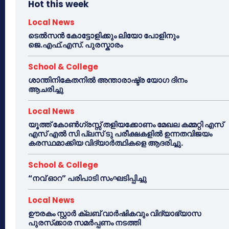
Hot this week
Local News
ടെൽസൻ കോട്ടോളിക്കും ലിയോ പോളിനും
ജെ.എഫ്.എസ്. പുരസ്കാരം
School & College
ശാന്തിനികേതനിൽ അന്താരാഷ്ട്ര യോഗ ദിനം
ആചരിച്ചു
Local News
യൂത്ത് കോൺഗ്രസ്സ് തളിയക്കോണം മേഖല കമ്മറ്റി എസ്
എസ് എൽ സി പ്ലസ് ടു പരീക്ഷകളിൽ ഉന്നതവിജയം
കരസ്ഥമാക്കിയ വിദ്യാർത്ഥികളെ ആദരിച്ചു.
School & College
“നവ് ഓറ” പരിപാടി സംഘടിപ്പിച്ചു
Local News
ഊരകം സ്റ്റാർ ക്ലബ് വാർഷികവും വിദ്യാഭ്യാസ
പുരസ്‌ക്കാര സമർപ്പണം നടത്തി