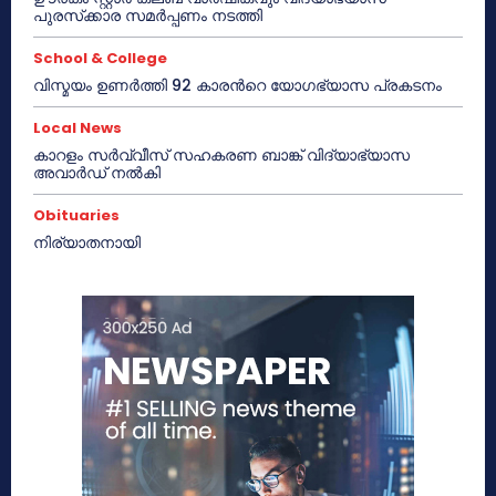
പുരസ്‌ക്കാര സമർപ്പണം നടത്തി
School & College
വിസ്മയം ഉണർത്തി 92 കാരൻറെ യോഗഭ്യാസ പ്രകടനം
Local News
കാറളം സർവ്വീസ് സഹകരണ ബാങ്ക് വിദ്യാഭ്യാസ
അവാർഡ് നൽകി
Obituaries
നിര്യാതനായി