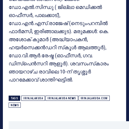
ഡോ.എല്‍.സിന്ധു ( ജില്ലാ മെഡിക്കല്‍
ഓഫീസര്‍, പാലക്കാട്),
ഡോ.എന്‍.എസ്.രാജേഷ് (നെടുംപറമ്പില്‍
ഫാര്‍മസി, ഇരിങ്ങാലക്കുട). മരുമക്കള്‍: കെ.
അശോക് കുമാര്‍ (അദ്ധ്യാപകന്‍,
ഹയര്‍സെക്കന്‍ഡറി സ്‌കൂള്‍ ആലത്തൂര്‍),
ഡോ.വി.ആര്‍.രേഷ്മ (ഓഫീസര്‍, ഗവ.
ഡിസ്‌പെന്‍സറി ആളൂര്‍). ശവസംസ്‌കാരം
ഞായറാഴ്ച രാവിലെ 10-ന് തൃശ്ശൂര്‍
പാറമേക്കാവ് ശാന്തിഘട്ടില്‍.
TAGS
IRINJALAKUDA
IRINJALAKUDA NEWS
IRINJALAKUDA.COM
NEWS