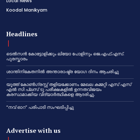
Local News
Koodal Manikyam
Headlines
ടെൽസൻ കോട്ടോളിക്കും ലിയോ പോളിനും ജെ.എഫ്.എസ്.
പുരസ്കാരം
ശാന്തിനികേതനിൽ അന്താരാഷ്ട്ര യോഗ ദിനം ആചരിച്ചു
യൂത്ത് കോൺഗ്രസ്സ് തളിയക്കോണം മേഖല കമ്മറ്റി എസ് എസ്
എൽ സി പ്ലസ് ടു പരീക്ഷകളിൽ ഉന്നതവിജയം
കരസ്ഥമാക്കിയ വിദ്യാർത്ഥികളെ ആദരിച്ചു.
“നവ് ഓറ” പരിപാടി സംഘടിപ്പിച്ചു
Advertise with us