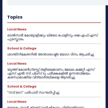
Topics
Local News
ടെൽസൻ കോട്ടോളിക്കും ലിയോ പോളിനും ജെ.എഫ്.എസ്.
പുരസ്കാരം
School & College
ശാന്തിനികേതനിൽ അന്താരാഷ്ട്ര യോഗ ദിനം ആചരിച്ചു
Local News
യൂത്ത് കോൺഗ്രസ്സ് തളിയക്കോണം മേഖല കമ്മറ്റി എസ്
എസ് എൽ സി പ്ലസ് ടു പരീക്ഷകളിൽ ഉന്നതവിജയം
കരസ്ഥമാക്കിയ വിദ്യാർത്ഥികളെ ആദരിച്ചു.
School & College
“നവ് ഓറ” പരിപാടി സംഘടിപ്പിച്ചു
Local News
ഊരകം സ്റ്റാർ ക്ലബ് വാർഷികവും വിദ്യാഭ്യാസ