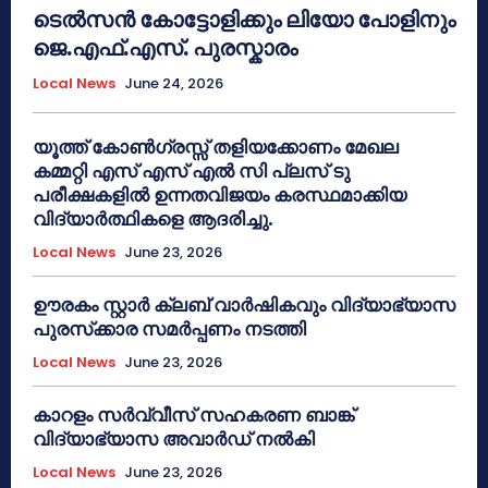
ടെൽസൻ കോട്ടോളിക്കും ലിയോ പോളിനും
ജെ.എഫ്.എസ്. പുരസ്കാരം
Local News
June 24, 2026
യൂത്ത് കോൺഗ്രസ്സ് തളിയക്കോണം മേഖല
കമ്മറ്റി എസ് എസ് എൽ സി പ്ലസ് ടു
പരീക്ഷകളിൽ ഉന്നതവിജയം കരസ്ഥമാക്കിയ
വിദ്യാർത്ഥികളെ ആദരിച്ചു.
Local News
June 23, 2026
ഊരകം സ്റ്റാർ ക്ലബ് വാർഷികവും വിദ്യാഭ്യാസ
പുരസ്‌ക്കാര സമർപ്പണം നടത്തി
Local News
June 23, 2026
കാറളം സർവ്വീസ് സഹകരണ ബാങ്ക്
വിദ്യാഭ്യാസ അവാർഡ് നൽകി
Local News
June 23, 2026