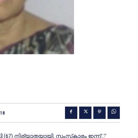
018
ി (67) നിര്യാതയായി. സംസ്‌കാരം ഇന്ന്്