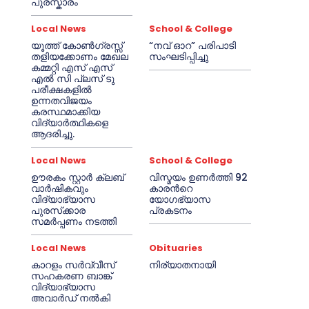
പുരസ്കാരം
Local News
School & College
യൂത്ത് കോൺഗ്രസ്സ്
“നവ് ഓറ” പരിപാടി
തളിയക്കോണം മേഖല
സംഘടിപ്പിച്ചു
കമ്മറ്റി എസ് എസ്
എൽ സി പ്ലസ് ടു
പരീക്ഷകളിൽ
ഉന്നതവിജയം
കരസ്ഥമാക്കിയ
വിദ്യാർത്ഥികളെ
ആദരിച്ചു.
Local News
School & College
ഊരകം സ്റ്റാർ ക്ലബ്
വിസ്മയം ഉണർത്തി 92
വാർഷികവും
കാരൻറെ
വിദ്യാഭ്യാസ
യോഗഭ്യാസ
പുരസ്‌ക്കാര
പ്രകടനം
സമർപ്പണം നടത്തി
Local News
Obituaries
കാറളം സർവ്വീസ്
നിര്യാതനായി
സഹകരണ ബാങ്ക്
വിദ്യാഭ്യാസ
അവാർഡ് നൽകി