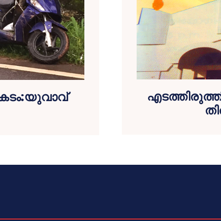
എടത്തിരുത്ത
പകടം:യുവാവ്
തി