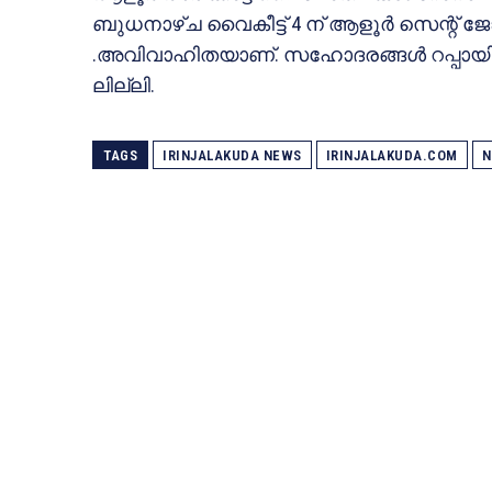
ബുധനാഴ്ച വൈകീട്ട് 4 ന് ആളൂര്‍ സെന്റ് 
.അവിവാഹിതയാണ്. സഹോദരങ്ങള്‍ റപ്പായി, വര്‍ഗ
ലില്ലി.
TAGS
IRINJALAKUDA NEWS
IRINJALAKUDA.COM
N