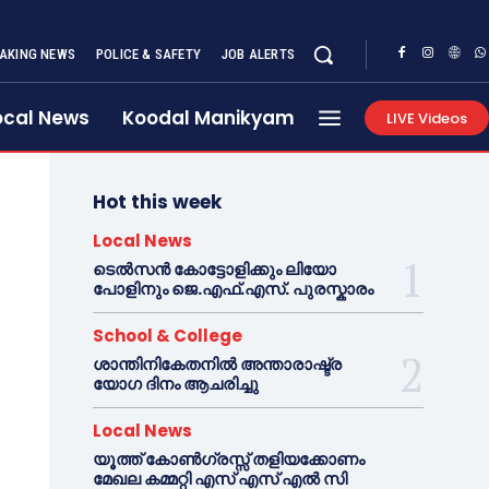
AKING NEWS
POLICE & SAFETY
JOB ALERTS
ocal News
Koodal Manikyam
LIVE Videos
Hot this week
Local News
ടെൽസൻ കോട്ടോളിക്കും ലിയോ
പോളിനും ജെ.എഫ്.എസ്. പുരസ്കാരം
School & College
ശാന്തിനികേതനിൽ അന്താരാഷ്ട്ര
യോഗ ദിനം ആചരിച്ചു
Local News
യൂത്ത് കോൺഗ്രസ്സ് തളിയക്കോണം
മേഖല കമ്മറ്റി എസ് എസ് എൽ സി