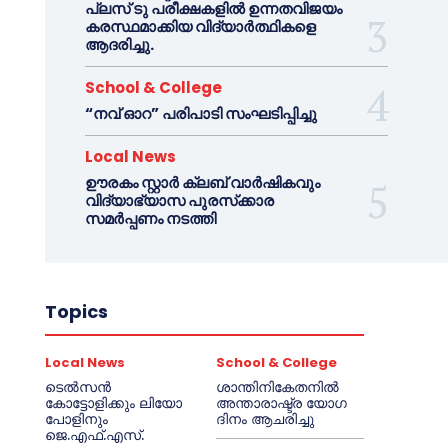
പ്ലസ് ടു പരീക്ഷകളിൽ ഉന്നതവിജയം
കരസ്ഥമാക്കിയ വിദ്യാർത്ഥികളെ
ആദരിച്ചു.
School & College
“നവ് ഓറ” പരിപാടി സംഘടിപ്പിച്ചു
Local News
ഊരകം സ്റ്റാർ ക്ലബ് വാർഷികവും
വിദ്യാഭ്യാസ പുരസ്‌ക്കാര
സമർപ്പണം നടത്തി
Topics
Local News
School & College
ടെൽസൻ
ശാന്തിനികേതനിൽ
കോട്ടോളിക്കും ലിയോ
അന്താരാഷ്ട്ര യോഗ
പോളിനും
ദിനം ആചരിച്ചു
ജെ.എഫ്.എസ്.