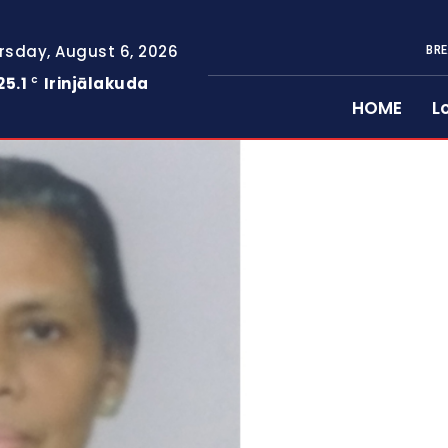
rsday, August 6, 2026
BRE
25.1
Irinjālakuda
C
HOME
L