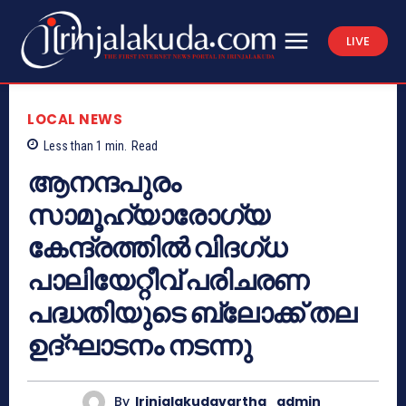
LIVE
LOCAL NEWS
Less than 1
min.
Read
ആനന്ദപുരം
സാമൂഹ്യാരോഗ്യ
കേന്ദ്രത്തില്‍ വിദഗ്ധ
പാലിയേറ്റീവ് പരിചരണ
പദ്ധതിയുടെ ബ്ലോക്ക് തല
ഉദ്ഘാടനം നടന്നു
By
Irinjalakudavartha_admin