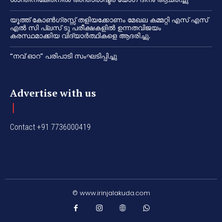
യൂത്ത് കോൺഗ്രസ്സ് തളിയക്കോണം മേഖല കമ്മറ്റി എസ് എസ്
എൽ സി പ്ലസ് ടു പരീക്ഷകളിൽ ഉന്നതവിജയം
കരസ്ഥമാക്കിയ വിദ്യാർത്ഥികളെ ആദരിച്ചു.
“നവ് ഓറ” പരിപാടി സംഘടിപ്പിച്ചു
Advertise with us
Contact +91 7736000419
© www.irinjalakuda.com