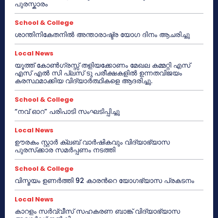
പുരസ്കാരം
School & College
ശാന്തിനികേതനിൽ അന്താരാഷ്ട്ര യോഗ ദിനം ആചരിച്ചു
Local News
യൂത്ത് കോൺഗ്രസ്സ് തളിയക്കോണം മേഖല കമ്മറ്റി എസ്
എസ് എൽ സി പ്ലസ് ടു പരീക്ഷകളിൽ ഉന്നതവിജയം
കരസ്ഥമാക്കിയ വിദ്യാർത്ഥികളെ ആദരിച്ചു.
School & College
“നവ് ഓറ” പരിപാടി സംഘടിപ്പിച്ചു
Local News
ഊരകം സ്റ്റാർ ക്ലബ് വാർഷികവും വിദ്യാഭ്യാസ
പുരസ്‌ക്കാര സമർപ്പണം നടത്തി
School & College
വിസ്മയം ഉണർത്തി 92 കാരൻറെ യോഗഭ്യാസ പ്രകടനം
Local News
കാറളം സർവ്വീസ് സഹകരണ ബാങ്ക് വിദ്യാഭ്യാസ