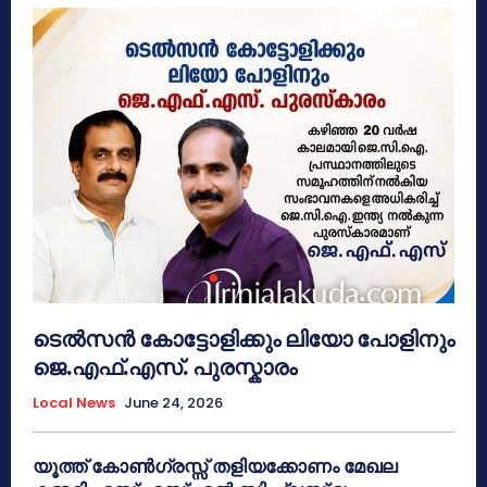
ടെൽസൻ കോട്ടോളിക്കും ലിയോ പോളിനും
ജെ.എഫ്.എസ്. പുരസ്കാരം
Local News
June 24, 2026
യൂത്ത് കോൺഗ്രസ്സ് തളിയക്കോണം മേഖല