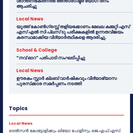
ശാന്തിനികേതനിൽ അന്താരാഷ്ട്ര യോഗ ദിനം
ആചരിച്ചു
Local News
യൂത്ത് കോൺഗ്രസ്സ് തളിയക്കോണം മേഖല കമ്മറ്റി എസ്
എസ് എൽ സി പ്ലസ് ടു പരീക്ഷകളിൽ ഉന്നതവിജയം
കരസ്ഥമാക്കിയ വിദ്യാർത്ഥികളെ ആദരിച്ചു.
School & College
“നവ് ഓറ” പരിപാടി സംഘടിപ്പിച്ചു
Local News
ഊരകം സ്റ്റാർ ക്ലബ് വാർഷികവും വിദ്യാഭ്യാസ
പുരസ്‌ക്കാര സമർപ്പണം നടത്തി
Topics
Local News
ടെൽസൻ കോട്ടോളിക്കും ലിയോ പോളിനും ജെ.എഫ്.എസ്.