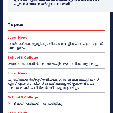
പുരസ്‌ക്കാര സമർപ്പണം നടത്തി
Topics
Local News
ടെൽസൻ കോട്ടോളിക്കും ലിയോ പോളിനും ജെ.എഫ്.എസ്.
പുരസ്കാരം
School & College
ശാന്തിനികേതനിൽ അന്താരാഷ്ട്ര യോഗ ദിനം ആചരിച്ചു
Local News
യൂത്ത് കോൺഗ്രസ്സ് തളിയക്കോണം മേഖല കമ്മറ്റി എസ്
എസ് എൽ സി പ്ലസ് ടു പരീക്ഷകളിൽ ഉന്നതവിജയം
കരസ്ഥമാക്കിയ വിദ്യാർത്ഥികളെ ആദരിച്ചു.
School & College
“നവ് ഓറ” പരിപാടി സംഘടിപ്പിച്ചു