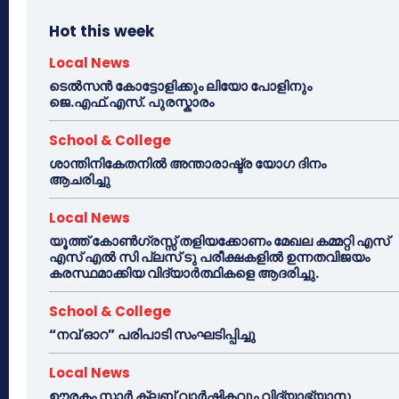
Hot this week
Local News
ടെൽസൻ കോട്ടോളിക്കും ലിയോ പോളിനും
ജെ.എഫ്.എസ്. പുരസ്കാരം
School & College
ശാന്തിനികേതനിൽ അന്താരാഷ്ട്ര യോഗ ദിനം
ആചരിച്ചു
Local News
യൂത്ത് കോൺഗ്രസ്സ് തളിയക്കോണം മേഖല കമ്മറ്റി എസ്
എസ് എൽ സി പ്ലസ് ടു പരീക്ഷകളിൽ ഉന്നതവിജയം
കരസ്ഥമാക്കിയ വിദ്യാർത്ഥികളെ ആദരിച്ചു.
School & College
“നവ് ഓറ” പരിപാടി സംഘടിപ്പിച്ചു
Local News
ഊരകം സ്റ്റാർ ക്ലബ് വാർഷികവും വിദ്യാഭ്യാസ