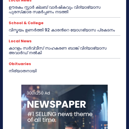
Local News
ഊരകം സ്റ്റാർ ക്ലബ് വാർഷികവും വിദ്യാഭ്യാസ
പുരസ്‌ക്കാര സമർപ്പണം നടത്തി
School & College
വിസ്മയം ഉണർത്തി 92 കാരൻറെ യോഗഭ്യാസ പ്രകടനം
Local News
കാറളം സർവ്വീസ് സഹകരണ ബാങ്ക് വിദ്യാഭ്യാസ
അവാർഡ് നൽകി
Obituaries
നിര്യാതനായി