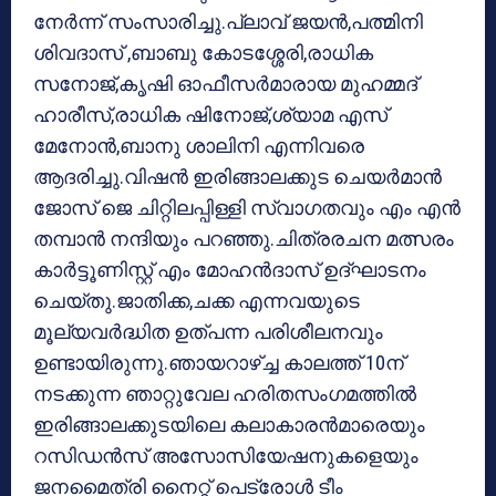
നേര്‍ന്ന് സംസാരിച്ചു.പ്ലാവ് ജയന്‍,പത്മിനി
ശിവദാസ് ,ബാബു കോടശ്ശേരി,രാധിക
സനോജ്,കൃഷി ഓഫീസര്‍മാരായ മുഹമ്മദ്
ഹാരീസ്,രാധിക ഷിനോജ്,ശ്യാമ എസ്
മേനോന്‍,ബാനു ശാലിനി എന്നിവരെ
ആദരിച്ചു.വിഷന്‍ ഇരിങ്ങാലക്കുട ചെയര്‍മാന്‍
ജോസ് ജെ ചിറ്റിലപ്പിള്ളി സ്വാഗതവും എം എന്‍
തമ്പാന്‍ നന്ദിയും പറഞ്ഞു.ചിത്രരചന മത്സരം
കാര്‍ട്ടൂണിസ്റ്റ് എം മോഹന്‍ദാസ് ഉദ്ഘാടനം
ചെയ്തു.ജാതിക്ക,ചക്ക എന്നവയുടെ
മൂല്യവര്‍ദ്ധിത ഉത്പന്ന പരിശീലനവും
ഉണ്ടായിരുന്നു.ഞായറാഴ്ച്ച കാലത്ത് 10ന്
നടക്കുന്ന ഞാറ്റുവേല ഹരിതസംഗമത്തില്‍
ഇരിങ്ങാലക്കുടയിലെ കലാകാരന്‍മാരെയും
റസിഡന്‍സ് അസോസിയേഷനുകളെയും
ജനമൈത്രി നൈറ്റ് പെട്രോള്‍ ടീം