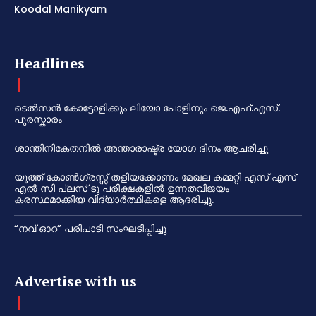
Koodal Manikyam
Headlines
ടെൽസൻ കോട്ടോളിക്കും ലിയോ പോളിനും ജെ.എഫ്.എസ്.
പുരസ്കാരം
ശാന്തിനികേതനിൽ അന്താരാഷ്ട്ര യോഗ ദിനം ആചരിച്ചു
യൂത്ത് കോൺഗ്രസ്സ് തളിയക്കോണം മേഖല കമ്മറ്റി എസ് എസ്
എൽ സി പ്ലസ് ടു പരീക്ഷകളിൽ ഉന്നതവിജയം
കരസ്ഥമാക്കിയ വിദ്യാർത്ഥികളെ ആദരിച്ചു.
“നവ് ഓറ” പരിപാടി സംഘടിപ്പിച്ചു
Advertise with us