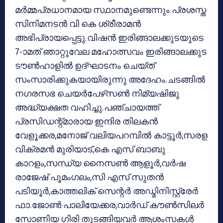
മര്‍മ്മപ്രധാനമായ സ്ഥാനമുണ്ടെന്നും പ്രശസ്ത
സിനിമനടന്‍ വി കെ ശ്രീരാമന്‍
അഭിപ്രായപ്പെട്ടു.വിഷന്‍ ഇരിങ്ങാലക്കുടയുടെ
7-ാമത് ഞാറ്റുവേല മഹോത്സവം ഇരിങ്ങാലക്കുട
ടൗണ്‍ഹാളില്‍ ഉദ്ഘാടനം ചെയ്ത്
സംസാരിക്കുകയായിരുന്നു അദേഹം.ചടങ്ങില്‍
നഗരസഭ ചെയര്‍പേഴ്‌സണ്‍ നിമ്യഷിജു
അദ്ധ്യക്ഷത വഹിച്ചു.പഞ്ചായത്ത്
പ്രസിഡന്റ്മാരായ ഇന്ദിര തിലകന്‍
വേളൂക്കര,മനോജ് വലിയപറമ്പില്‍ കാട്ടൂര്‍,സരള
വിക്രമന്‍ മുരിയാട്,കെ എസ് ബാബു
കാറളം,സന്ധ്യ നൈസണ്‍ ആളൂര്‍,വര്‍ഷ
രാജേഷ് പൂമംഗലം,സി എസ് സുതന്‍
പടിയൂര്‍,കാത്തലിക് സെന്റര്‍ അഡ്മിനിസ്റ്റ്രേര്‍
ഫാ.ജോണ്‍ പാലിയേക്കര,വാര്‍ഡ് കൗണ്‍സിലര്‍
സോണിയ ഗിരി തുടങ്ങിയവര്‍ ആശംസകള്‍