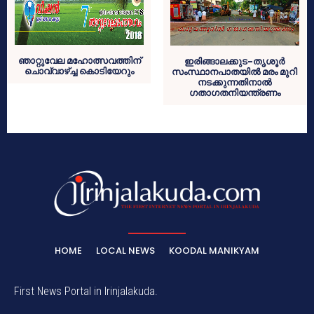
ഞാറ്റുവേല മഹോത്സവത്തിന്
ഇരിങ്ങാലക്കുട-തൃശൂര്‍
ചൊവ്വാഴ്ച്ച കൊടിയേറും
സംസ്ഥാനപാതയില്‍ മരം മുറി
നടക്കുന്നതിനാല്‍
ഗതാഗതനിയന്ത്രണം
HOME
LOCAL NEWS
KOODAL MANIKYAM
First News Portal in Irinjalakuda.