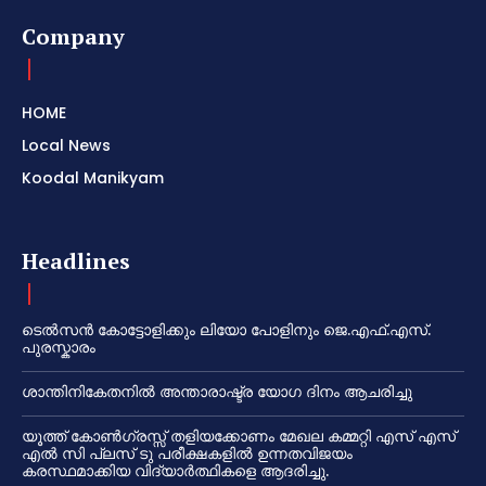
Company
HOME
Local News
Koodal Manikyam
Headlines
ടെൽസൻ കോട്ടോളിക്കും ലിയോ പോളിനും ജെ.എഫ്.എസ്.
പുരസ്കാരം
ശാന്തിനികേതനിൽ അന്താരാഷ്ട്ര യോഗ ദിനം ആചരിച്ചു
യൂത്ത് കോൺഗ്രസ്സ് തളിയക്കോണം മേഖല കമ്മറ്റി എസ് എസ്
എൽ സി പ്ലസ് ടു പരീക്ഷകളിൽ ഉന്നതവിജയം
കരസ്ഥമാക്കിയ വിദ്യാർത്ഥികളെ ആദരിച്ചു.