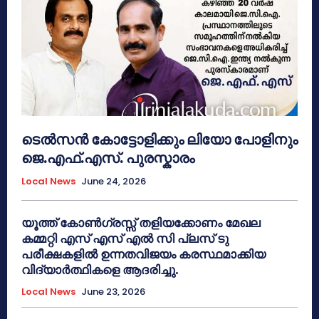
ടെൽസൻ കോട്ടോളിക്കും ലിയോ പോളിനും
ജെ.എഫ്.എസ്. പുരസ്കാരം
Local News
June 24, 2026
യൂത്ത് കോൺഗ്രസ്സ് തളിയക്കോണം മേഖല
കമ്മറ്റി എസ് എസ് എൽ സി പ്ലസ് ടു
പരീക്ഷകളിൽ ഉന്നതവിജയം കരസ്ഥമാക്കിയ
വിദ്യാർത്ഥികളെ ആദരിച്ചു.
Local News
June 23, 2026