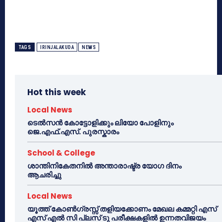
TAGS
IRINJALAKUDA
NEWS
Hot this week
Local News
ടെൽസൻ കോട്ടോളിക്കും ലിയോ പോളിനും
ജെ.എഫ്.എസ്. പുരസ്കാരം
School & College
ശാന്തിനികേതനിൽ അന്താരാഷ്ട്ര യോഗ ദിനം
ആചരിച്ചു
Local News
യൂത്ത് കോൺഗ്രസ്സ് തളിയക്കോണം മേഖല കമ്മറ്റി എസ്
എസ് എൽ സി പ്ലസ് ടു പരീക്ഷകളിൽ ഉന്നതവിജയം