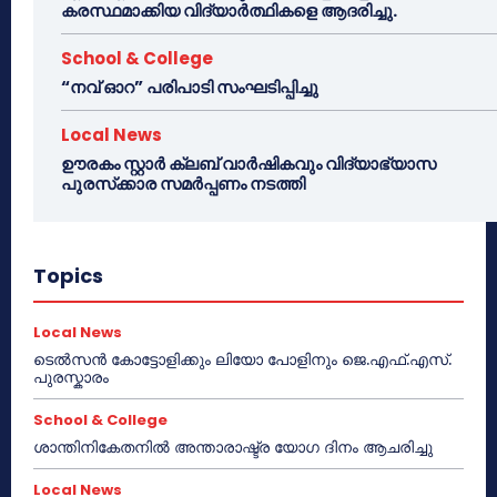
കരസ്ഥമാക്കിയ വിദ്യാർത്ഥികളെ ആദരിച്ചു.
School & College
“നവ് ഓറ” പരിപാടി സംഘടിപ്പിച്ചു
Local News
ഊരകം സ്റ്റാർ ക്ലബ് വാർഷികവും വിദ്യാഭ്യാസ
പുരസ്‌ക്കാര സമർപ്പണം നടത്തി
Topics
Local News
ടെൽസൻ കോട്ടോളിക്കും ലിയോ പോളിനും ജെ.എഫ്.എസ്.
പുരസ്കാരം
School & College
ശാന്തിനികേതനിൽ അന്താരാഷ്ട്ര യോഗ ദിനം ആചരിച്ചു
Local News