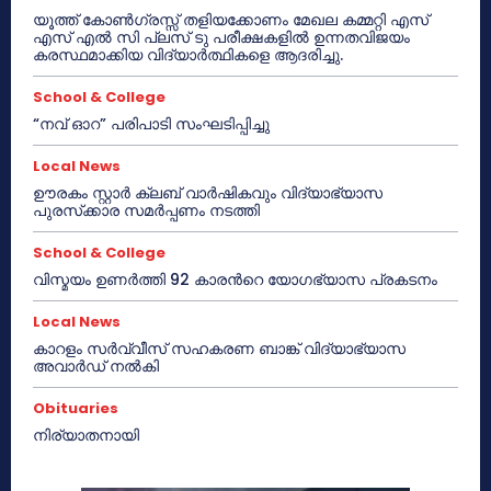
യൂത്ത് കോൺഗ്രസ്സ് തളിയക്കോണം മേഖല കമ്മറ്റി എസ്
എസ് എൽ സി പ്ലസ് ടു പരീക്ഷകളിൽ ഉന്നതവിജയം
കരസ്ഥമാക്കിയ വിദ്യാർത്ഥികളെ ആദരിച്ചു.
School & College
“നവ് ഓറ” പരിപാടി സംഘടിപ്പിച്ചു
Local News
ഊരകം സ്റ്റാർ ക്ലബ് വാർഷികവും വിദ്യാഭ്യാസ
പുരസ്‌ക്കാര സമർപ്പണം നടത്തി
School & College
വിസ്മയം ഉണർത്തി 92 കാരൻറെ യോഗഭ്യാസ പ്രകടനം
Local News
കാറളം സർവ്വീസ് സഹകരണ ബാങ്ക് വിദ്യാഭ്യാസ
അവാർഡ് നൽകി
Obituaries
നിര്യാതനായി