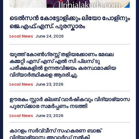
ടെൽസൻ കോട്ടോളിക്കും ലിയോ പോളിനും
ജെ.എഫ്.എസ്. പുരസ്കാരം
Local News
June 24, 2026
യൂത്ത് കോൺഗ്രസ്സ് തളിയക്കോണം മേഖല
കമ്മറ്റി എസ് എസ് എൽ സി പ്ലസ് ടു
പരീക്ഷകളിൽ ഉന്നതവിജയം കരസ്ഥമാക്കിയ
വിദ്യാർത്ഥികളെ ആദരിച്ചു.
Local News
June 23, 2026
ഊരകം സ്റ്റാർ ക്ലബ് വാർഷികവും വിദ്യാഭ്യാസ
പുരസ്‌ക്കാര സമർപ്പണം നടത്തി
Local News
June 23, 2026
കാറളം സർവ്വീസ് സഹകരണ ബാങ്ക്
വിദ്യാഭ്യാസ അവാർഡ് നൽകി