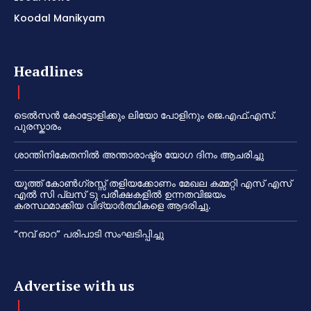
Koodal Manikyam
Headlines
ടെൽസൻ കോട്ടോളിക്കും ലിയോ പോളിനും ജെ.എഫ്.എസ്.
പുരസ്കാരം
ശാന്തിനികേതനിൽ അന്താരാഷ്ട്ര യോഗ ദിനം ആചരിച്ചു
യൂത്ത് കോൺഗ്രസ്സ് തളിയക്കോണം മേഖല കമ്മറ്റി എസ് എസ്
എൽ സി പ്ലസ് ടു പരീക്ഷകളിൽ ഉന്നതവിജയം
കരസ്ഥമാക്കിയ വിദ്യാർത്ഥികളെ ആദരിച്ചു.
“നവ് ഓറ” പരിപാടി സംഘടിപ്പിച്ചു
Advertise with us