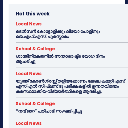
Hot this week
Local News
ടെൽസൻ കോട്ടോളിക്കും ലിയോ പോളിനും
ജെ.എഫ്.എസ്. പുരസ്കാരം
School & College
ശാന്തിനികേതനിൽ അന്താരാഷ്ട്ര യോഗ ദിനം
ആചരിച്ചു
Local News
യൂത്ത് കോൺഗ്രസ്സ് തളിയക്കോണം മേഖല കമ്മറ്റി എസ്
എസ് എൽ സി പ്ലസ് ടു പരീക്ഷകളിൽ ഉന്നതവിജയം
കരസ്ഥമാക്കിയ വിദ്യാർത്ഥികളെ ആദരിച്ചു.
School & College
“നവ് ഓറ” പരിപാടി സംഘടിപ്പിച്ചു
Local News