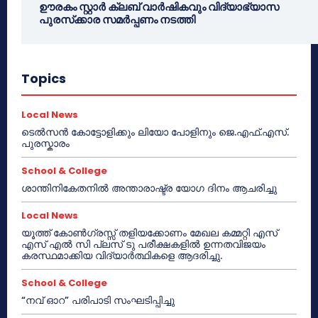
ഊരകം സ്റ്റാർ ക്ലബ് വാർഷികവും വിദ്യാഭ്യാസ
പുരസ്‌ക്കാര സമർപ്പണം നടത്തി
Topics
Local News
ടെൽസൻ കോട്ടോളിക്കും ലിയോ പോളിനും ജെ.എഫ്.എസ്.
പുരസ്കാരം
School & College
ശാന്തിനികേതനിൽ അന്താരാഷ്ട്ര യോഗ ദിനം ആചരിച്ചു
Local News
യൂത്ത് കോൺഗ്രസ്സ് തളിയക്കോണം മേഖല കമ്മറ്റി എസ്
എസ് എൽ സി പ്ലസ് ടു പരീക്ഷകളിൽ ഉന്നതവിജയം
കരസ്ഥമാക്കിയ വിദ്യാർത്ഥികളെ ആദരിച്ചു.
School & College
“നവ് ഓറ” പരിപാടി സംഘടിപ്പിച്ചു