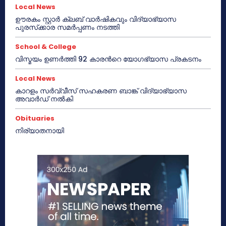
Local News
ഊരകം സ്റ്റാർ ക്ലബ് വാർഷികവും വിദ്യാഭ്യാസ
പുരസ്‌ക്കാര സമർപ്പണം നടത്തി
School & College
വിസ്മയം ഉണർത്തി 92 കാരൻറെ യോഗഭ്യാസ പ്രകടനം
Local News
കാറളം സർവ്വീസ് സഹകരണ ബാങ്ക് വിദ്യാഭ്യാസ
അവാർഡ് നൽകി
Obituaries
നിര്യാതനായി