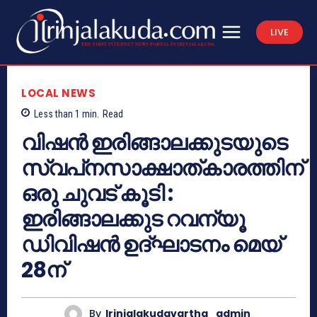
LIVE
LOCAL NEWS
Less than 1
min.
Read
വിഷന്‍ ഇരിങ്ങാലക്കുടയുടെ
സ്വപ്‌നസാക്ഷാത്കാരത്തിന്
ഒരു ചുവട് കൂടി :
ഇരിങ്ങാലക്കുട റവന്യൂ
ഡിവിഷന്‍ ഉദ്ഘാടനം മെയ്
28ന്
By
Irinjalakudavartha_admin