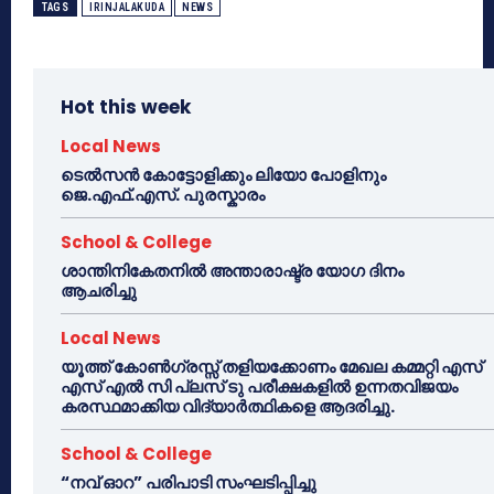
TAGS
IRINJALAKUDA
NEWS
Hot this week
Local News
ടെൽസൻ കോട്ടോളിക്കും ലിയോ പോളിനും
ജെ.എഫ്.എസ്. പുരസ്കാരം
School & College
ശാന്തിനികേതനിൽ അന്താരാഷ്ട്ര യോഗ ദിനം
ആചരിച്ചു
Local News
യൂത്ത് കോൺഗ്രസ്സ് തളിയക്കോണം മേഖല കമ്മറ്റി എസ്
എസ് എൽ സി പ്ലസ് ടു പരീക്ഷകളിൽ ഉന്നതവിജയം
കരസ്ഥമാക്കിയ വിദ്യാർത്ഥികളെ ആദരിച്ചു.
School & College
“നവ് ഓറ” പരിപാടി സംഘടിപ്പിച്ചു