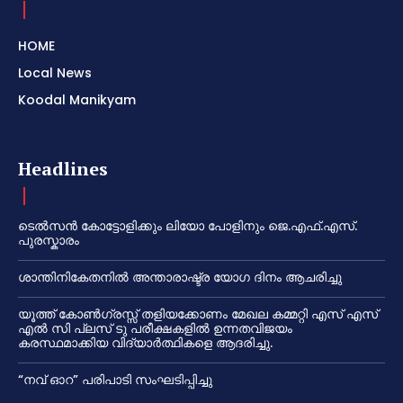
HOME
Local News
Koodal Manikyam
Headlines
ടെൽസൻ കോട്ടോളിക്കും ലിയോ പോളിനും ജെ.എഫ്.എസ്.
പുരസ്കാരം
ശാന്തിനികേതനിൽ അന്താരാഷ്ട്ര യോഗ ദിനം ആചരിച്ചു
യൂത്ത് കോൺഗ്രസ്സ് തളിയക്കോണം മേഖല കമ്മറ്റി എസ് എസ്
എൽ സി പ്ലസ് ടു പരീക്ഷകളിൽ ഉന്നതവിജയം
കരസ്ഥമാക്കിയ വിദ്യാർത്ഥികളെ ആദരിച്ചു.
“നവ് ഓറ” പരിപാടി സംഘടിപ്പിച്ചു