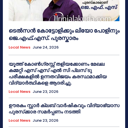
ടെൽസൻ കോട്ടോളിക്കും ലിയോ പോളിനും
ജെ.എഫ്.എസ്. പുരസ്കാരം
Local News
June 24, 2026
യൂത്ത് കോൺഗ്രസ്സ് തളിയക്കോണം മേഖല
കമ്മറ്റി എസ് എസ് എൽ സി പ്ലസ് ടു
പരീക്ഷകളിൽ ഉന്നതവിജയം കരസ്ഥമാക്കിയ
വിദ്യാർത്ഥികളെ ആദരിച്ചു.
Local News
June 23, 2026
ഊരകം സ്റ്റാർ ക്ലബ് വാർഷികവും വിദ്യാഭ്യാസ
പുരസ്‌ക്കാര സമർപ്പണം നടത്തി
Local News
June 23, 2026