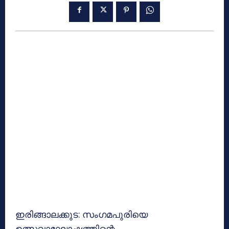
ഇരിങ്ങാലക്കുട: സംഗമപുരിയെ
ഉത്സവാഘോഷത്തിന്റെ