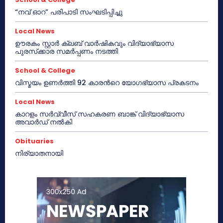
“നവ് ഓറ” പരിപാടി സംഘടിപ്പിച്ചു
Local News
ഊരകം സ്റ്റാർ ക്ലബ് വാർഷികവും വിദ്യാഭ്യാസ
പുരസ്‌ക്കാര സമർപ്പണം നടത്തി
School & College
വിസ്മയം ഉണർത്തി 92 കാരൻറെ യോഗഭ്യാസ പ്രകടനം
Local News
കാറളം സർവ്വീസ് സഹകരണ ബാങ്ക് വിദ്യാഭ്യാസ
അവാർഡ് നൽകി
Obituaries
നിര്യാതനായി