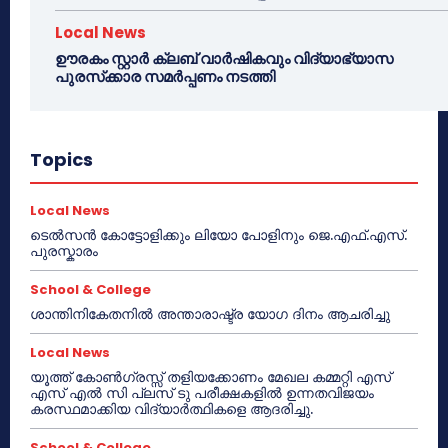
Local News
ഊരകം സ്റ്റാർ ക്ലബ് വാർഷികവും വിദ്യാഭ്യാസ
പുരസ്‌ക്കാര സമർപ്പണം നടത്തി
Topics
Local News
ടെൽസൻ കോട്ടോളിക്കും ലിയോ പോളിനും ജെ.എഫ്.എസ്.
പുരസ്കാരം
School & College
ശാന്തിനികേതനിൽ അന്താരാഷ്ട്ര യോഗ ദിനം ആചരിച്ചു
Local News
യൂത്ത് കോൺഗ്രസ്സ് തളിയക്കോണം മേഖല കമ്മറ്റി എസ്
എസ് എൽ സി പ്ലസ് ടു പരീക്ഷകളിൽ ഉന്നതവിജയം
കരസ്ഥമാക്കിയ വിദ്യാർത്ഥികളെ ആദരിച്ചു.
School & College