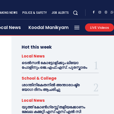
AKING NEWS
POLICE & SAFETY
JOB ALERTS
ocal News
Koodal Manikyam
LIVE Videos
Hot this week
Local News
ടെൽസൻ കോട്ടോളിക്കും ലിയോ
പോളിനും ജെ.എഫ്.എസ്. പുരസ്കാരം
School & College
ശാന്തിനികേതനിൽ അന്താരാഷ്ട്ര
യോഗ ദിനം ആചരിച്ചു
Local News
യൂത്ത് കോൺഗ്രസ്സ് തളിയക്കോണം
മേഖല കമ്മറ്റി എസ് എസ് എൽ സി