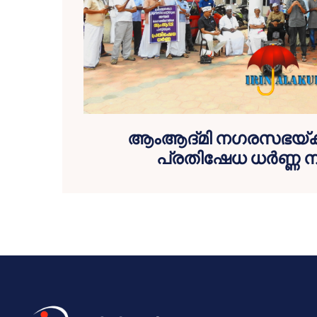
ആംആദ്മി നഗരസഭയ്ക്ക് 
പ്രതിഷേധ ധര്‍ണ്ണ ന