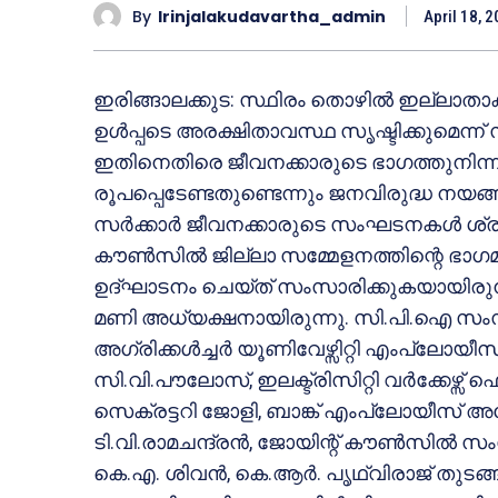
By
Irinjalakudavartha_admin
April 18, 
ഇരിങ്ങാലക്കുട: സ്ഥിരം തൊഴില്‍ ഇല്ലാതാക
ഉള്‍പ്പടെ അരക്ഷിതാവസ്ഥ സൃഷ്ടിക്കുമെന്ന് 
ഇതിനെതിരെ ജീവനക്കാരുടെ ഭാഗത്തുനിന്നു
രൂപപ്പെടേണ്ടതുണ്ടെന്നും ജനവിരുദ്ധ നയങ്
സര്‍ക്കാര്‍ ജീവനക്കാരുടെ സംഘടനകള്‍ ശ്ര
കൗണ്‍സില്‍ ജില്ലാ സമ്മേളനത്തിന്റെ ഭാ
ഉദ്ഘാടനം ചെയ്ത് സംസാരിക്കുകയായിരുന്
മണി അധ്യക്ഷനായിരുന്നു. സി.പി.ഐ സംസ്
അഗ്രിക്കള്‍ച്ചര്‍ യൂണിവേഴ്സിറ്റി എംപ്ലോ
സി.വി.പൗലോസ്, ഇലക്ട്രിസിറ്റി വര്‍ക്കേഴ്
സെക്രട്ടറി ജോളി, ബാങ്ക് എംപ്ലോയീസ് 
ടി.വി.രാമചന്ദ്രന്‍, ജോയിന്റ് കൗണ്‍സില്‍
കെ.എ. ശിവന്‍, കെ.ആര്‍. പൃഥ്വിരാജ് തുടങ്