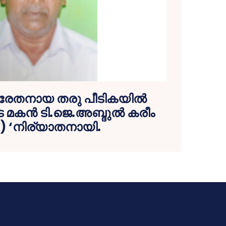
േതനായ തരു പീടികയില്‍
മകന്‍ ടി.ജെ.അബ്ദുല്‍ കരീം
) ‘നിര്യാതനായി.