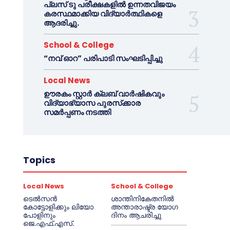
പ്ലസ് ടു പരീക്ഷകളിൽ ഉന്നതവിജയം
കരസ്ഥമാക്കിയ വിദ്യാർത്ഥികളെ
ആദരിച്ചു.
School & College
“നവ് ഓറ” പരിപാടി സംഘടിപ്പിച്ചു
Local News
ഊരകം സ്റ്റാർ ക്ലബ് വാർഷികവും
വിദ്യാഭ്യാസ പുരസ്‌ക്കാര
സമർപ്പണം നടത്തി
Topics
Local News
School & College
ടെൽസൻ
ശാന്തിനികേതനിൽ
കോട്ടോളിക്കും ലിയോ
അന്താരാഷ്ട്ര യോഗ
പോളിനും
ദിനം ആചരിച്ചു
ജെ.എഫ്.എസ്.