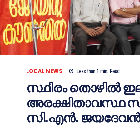
LOCAL NEWS
Less than 1
min.
Read
സ്ഥിരം തൊഴില്‍ ഇല
അരക്ഷിതാവസ്ഥ സൃഷ്
സി.എന്‍. ജയദേവന്