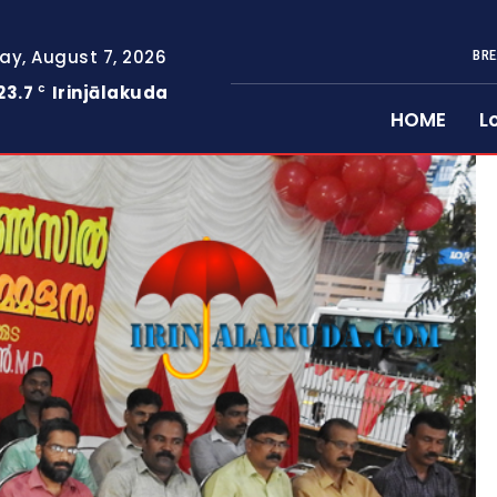
day, August 7, 2026
BRE
23.7
Irinjālakuda
C
HOME
L