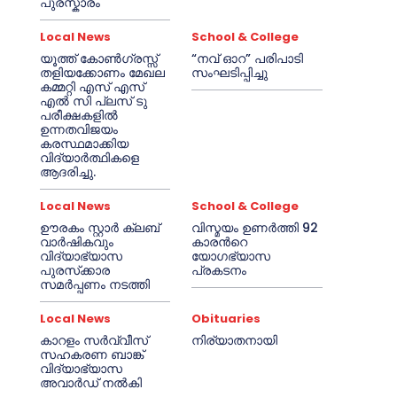
പുരസ്കാരം
Local News
School & College
യൂത്ത് കോൺഗ്രസ്സ്
“നവ് ഓറ” പരിപാടി
തളിയക്കോണം മേഖല
സംഘടിപ്പിച്ചു
കമ്മറ്റി എസ് എസ്
എൽ സി പ്ലസ് ടു
പരീക്ഷകളിൽ
ഉന്നതവിജയം
കരസ്ഥമാക്കിയ
വിദ്യാർത്ഥികളെ
ആദരിച്ചു.
Local News
School & College
ഊരകം സ്റ്റാർ ക്ലബ്
വിസ്മയം ഉണർത്തി 92
വാർഷികവും
കാരൻറെ
വിദ്യാഭ്യാസ
യോഗഭ്യാസ
പുരസ്‌ക്കാര
പ്രകടനം
സമർപ്പണം നടത്തി
Local News
Obituaries
കാറളം സർവ്വീസ്
നിര്യാതനായി
സഹകരണ ബാങ്ക്
വിദ്യാഭ്യാസ
അവാർഡ് നൽകി