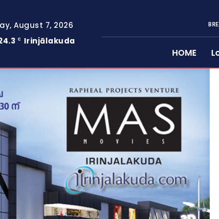
day, August 7, 2026
BRE
24.3
Irinjālakuda
C
HOME
L