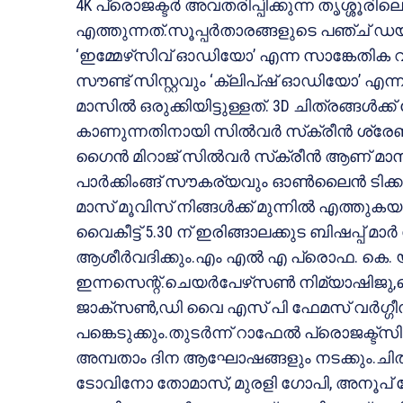
4K പ്രൊജക്ടര്‍ അവതരിപ്പിക്കുന്ന തൃശ്ശൂ
എത്തുന്നത്.സൂപ്പര്‍താരങ്ങളുടെ പഞ്ച് ഡ
‘ഇമ്മേഴ്‌സിവ് ഓഡിയോ’ എന്ന സാങ്കേതിക വ
സൗണ്ട് സിസ്റ്റവും ‘ക്ലിപ്ഷ് ഓഡിയോ’ എന്ന 
മാസില്‍ ഒരുക്കിയിട്ടുള്ളത്. 3D ചിത്രങ്ങള്
കാണുന്നതിനായി സില്‍വര്‍ സ്‌ക്രീന്‍ ശ്രേണ
ഗൈന്‍ മിറാജ് സില്‍വര്‍ സ്‌ക്രീന്‍ ആണ് മാസ
പാര്‍ക്കിംങ്ങ് സൗകര്യവും ഓണ്‍ലൈന്‍ ടിക്കറ
മാസ് മൂവിസ് നിങ്ങള്‍ക്ക് മുന്നില്‍ എത്തുക
വൈകീട്ട് 5.30 ന് ഇരിങ്ങാലക്കുട ബിഷപ്പ് മാര്
ആശീര്‍വദിക്കും.എം എല്‍ എ പ്രൊഫ. കെ. 
ഇന്നസെന്റ്.ചെയര്‍പേഴ്‌സണ്‍ നിമ്യാഷിജു,
ജാക്‌സണ്‍,ഡി വൈ എസ് പി ഫേമസ് വര്‍ഗ്ഗീസ
പങ്കെടുക്കും.തുടര്‍ന്ന് റാഫേല്‍ പ്രൊജക
അമ്പതാം ദിന ആഘോഷങ്ങളും നടക്കും.ചിത്ര
ടോവിനോ തോമാസ്, മുരളി ഗോപി, അനൂപ് 