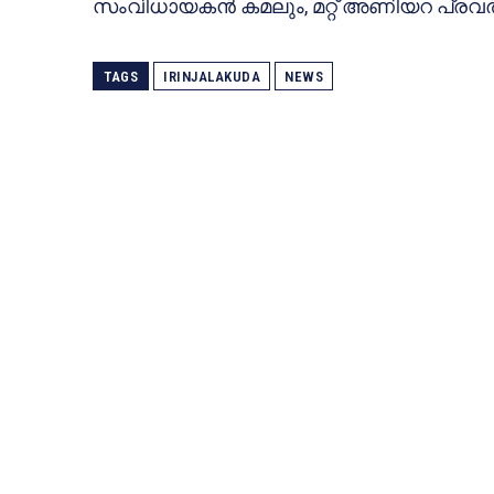
സംവിധായകന്‍ കമലും, മറ്റ് അണിയറ പ്രവര്‍ത
TAGS
IRINJALAKUDA
NEWS