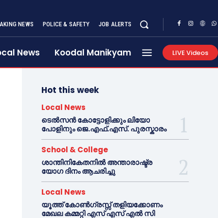
AKING NEWS
POLICE & SAFETY
JOB ALERTS
ocal News
Koodal Manikyam
LIVE Videos
Hot this week
Local News
ടെൽസൻ കോട്ടോളിക്കും ലിയോ
പോളിനും ജെ.എഫ്.എസ്. പുരസ്കാരം
School & College
ശാന്തിനികേതനിൽ അന്താരാഷ്ട്ര
യോഗ ദിനം ആചരിച്ചു
Local News
യൂത്ത് കോൺഗ്രസ്സ് തളിയക്കോണം
മേഖല കമ്മറ്റി എസ് എസ് എൽ സി