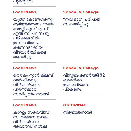
പുരസ്കാരം
Local News
School & College
യൂത്ത് കോൺഗ്രസ്സ്
“നവ് ഓറ” പരിപാടി
തളിയക്കോണം മേഖല
സംഘടിപ്പിച്ചു
കമ്മറ്റി എസ് എസ്
എൽ സി പ്ലസ് ടു
പരീക്ഷകളിൽ
ഉന്നതവിജയം
കരസ്ഥമാക്കിയ
വിദ്യാർത്ഥികളെ
ആദരിച്ചു.
Local News
School & College
ഊരകം സ്റ്റാർ ക്ലബ്
വിസ്മയം ഉണർത്തി 92
വാർഷികവും
കാരൻറെ
വിദ്യാഭ്യാസ
യോഗഭ്യാസ
പുരസ്‌ക്കാര
പ്രകടനം
സമർപ്പണം നടത്തി
Local News
Obituaries
കാറളം സർവ്വീസ്
നിര്യാതനായി
സഹകരണ ബാങ്ക്
വിദ്യാഭ്യാസ
അവാർഡ് നൽകി