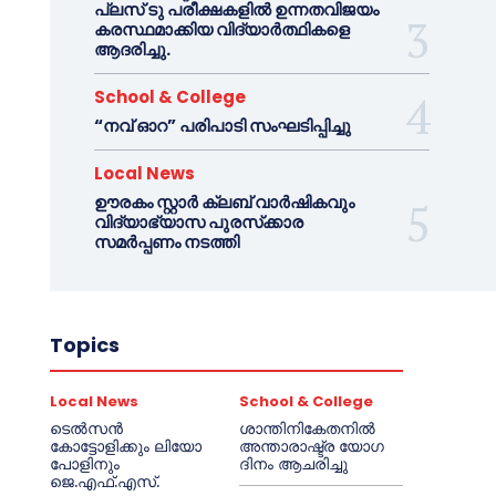
പ്ലസ് ടു പരീക്ഷകളിൽ ഉന്നതവിജയം
കരസ്ഥമാക്കിയ വിദ്യാർത്ഥികളെ
ആദരിച്ചു.
School & College
“നവ് ഓറ” പരിപാടി സംഘടിപ്പിച്ചു
Local News
ഊരകം സ്റ്റാർ ക്ലബ് വാർഷികവും
വിദ്യാഭ്യാസ പുരസ്‌ക്കാര
സമർപ്പണം നടത്തി
Topics
Local News
School & College
ടെൽസൻ
ശാന്തിനികേതനിൽ
കോട്ടോളിക്കും ലിയോ
അന്താരാഷ്ട്ര യോഗ
പോളിനും
ദിനം ആചരിച്ചു
ജെ.എഫ്.എസ്.