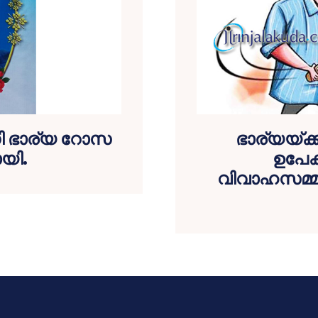
ണി ഭാര്യ റോസ
ഭാര്യയ്ക്
യി.
ഉപേക്
വിവാഹസമ്മാ