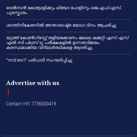
ടെൽസൻ കോട്ടോളിക്കും ലിയോ പോളിനും ജെ.എഫ്.എസ്.
പുരസ്കാരം
ശാന്തിനികേതനിൽ അന്താരാഷ്ട്ര യോഗ ദിനം ആചരിച്ചു
യൂത്ത് കോൺഗ്രസ്സ് തളിയക്കോണം മേഖല കമ്മറ്റി എസ് എസ്
എൽ സി പ്ലസ് ടു പരീക്ഷകളിൽ ഉന്നതവിജയം
കരസ്ഥമാക്കിയ വിദ്യാർത്ഥികളെ ആദരിച്ചു.
“നവ് ഓറ” പരിപാടി സംഘടിപ്പിച്ചു
Advertise with us
Contact +91 7736000419