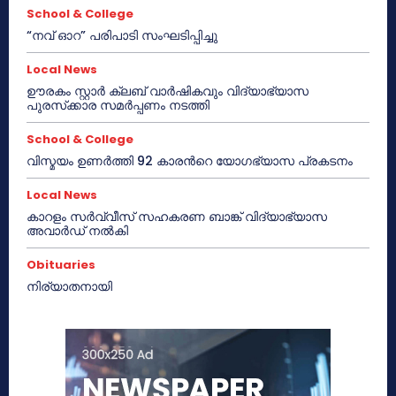
School & College
“നവ് ഓറ” പരിപാടി സംഘടിപ്പിച്ചു
Local News
ഊരകം സ്റ്റാർ ക്ലബ് വാർഷികവും വിദ്യാഭ്യാസ
പുരസ്‌ക്കാര സമർപ്പണം നടത്തി
School & College
വിസ്മയം ഉണർത്തി 92 കാരൻറെ യോഗഭ്യാസ പ്രകടനം
Local News
കാറളം സർവ്വീസ് സഹകരണ ബാങ്ക് വിദ്യാഭ്യാസ
അവാർഡ് നൽകി
Obituaries
നിര്യാതനായി