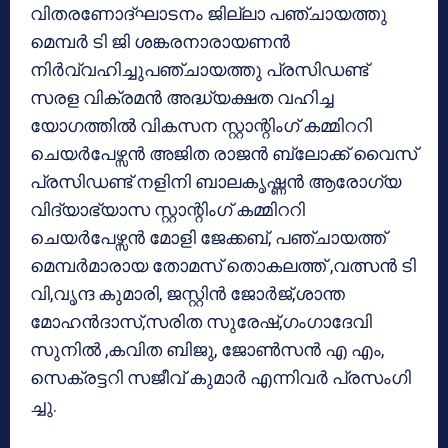
വിതരണോദ്ഘാടനം ജില്ലാ പഞ്ചായത്തു
മെമ്പർ ടി ജി ശങ്കരനാരായണൻ
നിർവ്വഹിച്ചുപഞ്ചായത്തു പ്രസിഡണ്ട്
സരള വിക്രമൻ അദ്ധ്യക്ഷത വഹിച്ച
യോഗത്തിൽ വികസന സ്റ്റാന്റിംഗ് കമ്മിററി
ചെയർപേഴ്സൻ അജിത രാജൻ ബ്ലോക്ക് വൈസ്
പ്രസിഡണ്ട് നളിനി ബാലകൃഷ്ണൻ ആരോഗ്യ
വിദ്യാഭ്യാസ സ്റ്റാന്റിംഗ് കമ്മിററി
ചെയർപേഴ്സൻ മോളി ജേക്കബ്, പഞ്ചായത്ത്
മെമ്പർമാരായ തോമസ് തൊകലത്ത് ,വത്സൻ ടി
വി,വൃന്ദ കുമാരി, ജസ്റ്റിൻ ജോർജ്,ശാന്ത
മോഹൻദാസ്,സരിത സുരേഷ്,ഗംഗാദേവി
സുനിൽ ,കവിത ബിജു, ജോൺസൻ എ എം,
സെക്രട്ടറി സജീവ് കുമാർ എന്നിവർ പ്രസംഗി
ച്ചു.