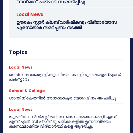
“നവ് ഓറ” പരിപാടി സംഘടിപ്പിച്ചു
Local News
ഊരകം സ്റ്റാർ ക്ലബ് വാർഷികവും വിദ്യാഭ്യാസ
പുരസ്‌ക്കാര സമർപ്പണം നടത്തി
Topics
Local News
ടെൽസൻ കോട്ടോളിക്കും ലിയോ പോളിനും ജെ.എഫ്.എസ്.
പുരസ്കാരം
School & College
ശാന്തിനികേതനിൽ അന്താരാഷ്ട്ര യോഗ ദിനം ആചരിച്ചു
Local News
യൂത്ത് കോൺഗ്രസ്സ് തളിയക്കോണം മേഖല കമ്മറ്റി എസ്
എസ് എൽ സി പ്ലസ് ടു പരീക്ഷകളിൽ ഉന്നതവിജയം
കരസ്ഥമാക്കിയ വിദ്യാർത്ഥികളെ ആദരിച്ചു.