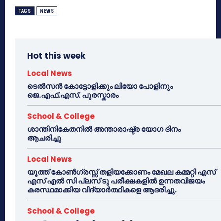
TAGS
NEWS
Hot this week
Local News
ടെൽസൻ കോട്ടോളിക്കും ലിയോ പോളിനും
ജെ.എഫ്.എസ്. പുരസ്കാരം
School & College
ശാന്തിനികേതനിൽ അന്താരാഷ്ട്ര യോഗ ദിനം
ആചരിച്ചു
Local News
യൂത്ത് കോൺഗ്രസ്സ് തളിയക്കോണം മേഖല കമ്മറ്റി എസ്
എസ് എൽ സി പ്ലസ് ടു പരീക്ഷകളിൽ ഉന്നതവിജയം
കരസ്ഥമാക്കിയ വിദ്യാർത്ഥികളെ ആദരിച്ചു.
School & College