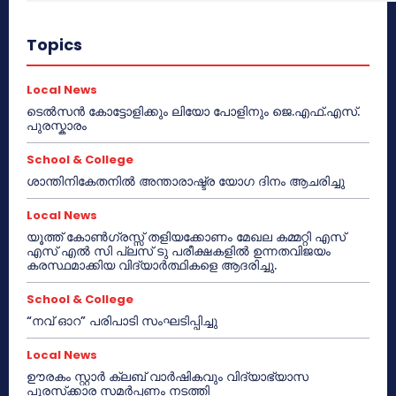
Topics
Local News
ടെൽസൻ കോട്ടോളിക്കും ലിയോ പോളിനും ജെ.എഫ്.എസ്.
പുരസ്കാരം
School & College
ശാന്തിനികേതനിൽ അന്താരാഷ്ട്ര യോഗ ദിനം ആചരിച്ചു
Local News
യൂത്ത് കോൺഗ്രസ്സ് തളിയക്കോണം മേഖല കമ്മറ്റി എസ്
എസ് എൽ സി പ്ലസ് ടു പരീക്ഷകളിൽ ഉന്നതവിജയം
കരസ്ഥമാക്കിയ വിദ്യാർത്ഥികളെ ആദരിച്ചു.
School & College
“നവ് ഓറ” പരിപാടി സംഘടിപ്പിച്ചു
Local News
ഊരകം സ്റ്റാർ ക്ലബ് വാർഷികവും വിദ്യാഭ്യാസ
പുരസ്‌ക്കാര സമർപ്പണം നടത്തി