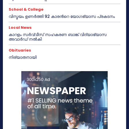
School & College
വിസ്മയം ഉണർത്തി 92 കാരൻറെ യോഗഭ്യാസ പ്രകടനം
Local News
കാറളം സർവ്വീസ് സഹകരണ ബാങ്ക് വിദ്യാഭ്യാസ
അവാർഡ് നൽകി
Obituaries
നിര്യാതനായി