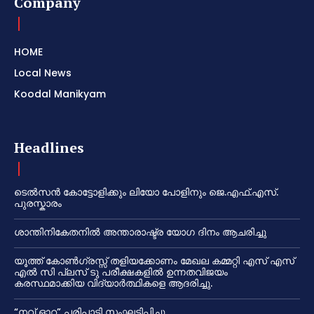
Company
HOME
Local News
Koodal Manikyam
Headlines
ടെൽസൻ കോട്ടോളിക്കും ലിയോ പോളിനും ജെ.എഫ്.എസ്.
പുരസ്കാരം
ശാന്തിനികേതനിൽ അന്താരാഷ്ട്ര യോഗ ദിനം ആചരിച്ചു
യൂത്ത് കോൺഗ്രസ്സ് തളിയക്കോണം മേഖല കമ്മറ്റി എസ് എസ്
എൽ സി പ്ലസ് ടു പരീക്ഷകളിൽ ഉന്നതവിജയം
കരസ്ഥമാക്കിയ വിദ്യാർത്ഥികളെ ആദരിച്ചു.
“നവ് ഓറ” പരിപാടി സംഘടിപ്പിച്ചു