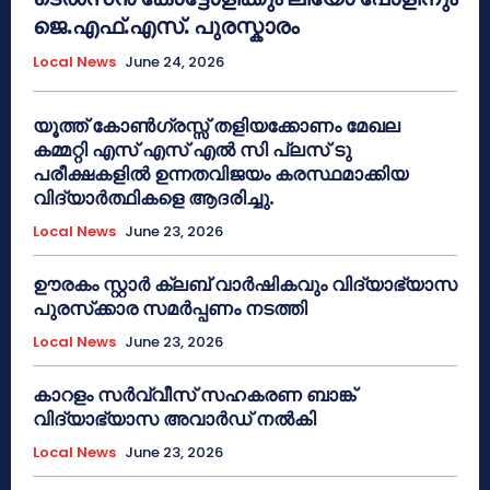
ജെ.എഫ്.എസ്. പുരസ്കാരം
Local News
June 24, 2026
യൂത്ത് കോൺഗ്രസ്സ് തളിയക്കോണം മേഖല
കമ്മറ്റി എസ് എസ് എൽ സി പ്ലസ് ടു
പരീക്ഷകളിൽ ഉന്നതവിജയം കരസ്ഥമാക്കിയ
വിദ്യാർത്ഥികളെ ആദരിച്ചു.
Local News
June 23, 2026
ഊരകം സ്റ്റാർ ക്ലബ് വാർഷികവും വിദ്യാഭ്യാസ
പുരസ്‌ക്കാര സമർപ്പണം നടത്തി
Local News
June 23, 2026
കാറളം സർവ്വീസ് സഹകരണ ബാങ്ക്
വിദ്യാഭ്യാസ അവാർഡ് നൽകി
Local News
June 23, 2026