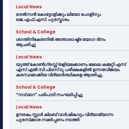
Local News
ടെൽസൻ കോട്ടോളിക്കും ലിയോ പോളിനും
ജെ.എഫ്.എസ്. പുരസ്കാരം
School & College
ശാന്തിനികേതനിൽ അന്താരാഷ്ട്ര യോഗ ദിനം
ആചരിച്ചു
Local News
യൂത്ത് കോൺഗ്രസ്സ് തളിയക്കോണം മേഖല കമ്മറ്റി എസ്
എസ് എൽ സി പ്ലസ് ടു പരീക്ഷകളിൽ ഉന്നതവിജയം
കരസ്ഥമാക്കിയ വിദ്യാർത്ഥികളെ ആദരിച്ചു.
School & College
“നവ് ഓറ” പരിപാടി സംഘടിപ്പിച്ചു
Local News
ഊരകം സ്റ്റാർ ക്ലബ് വാർഷികവും വിദ്യാഭ്യാസ
പുരസ്‌ക്കാര സമർപ്പണം നടത്തി