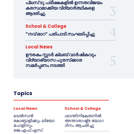
പ്ലസ് ടു പരീക്ഷകളിൽ ഉന്നതവിജയം
കരസ്ഥമാക്കിയ വിദ്യാർത്ഥികളെ
ആദരിച്ചു.
School & College
“നവ് ഓറ” പരിപാടി സംഘടിപ്പിച്ചു
Local News
ഊരകം സ്റ്റാർ ക്ലബ് വാർഷികവും
വിദ്യാഭ്യാസ പുരസ്‌ക്കാര
സമർപ്പണം നടത്തി
Topics
Local News
School & College
ടെൽസൻ
ശാന്തിനികേതനിൽ
കോട്ടോളിക്കും ലിയോ
അന്താരാഷ്ട്ര യോഗ
പോളിനും
ദിനം ആചരിച്ചു
ജെ.എഫ്.എസ്.