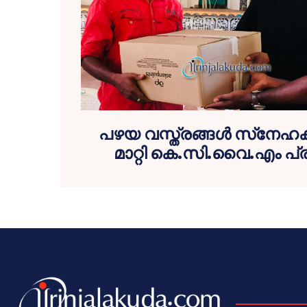
പഴയ വസ്ത്രങ്ങള്‍ സ്‌നേഹക്
മാറ്റി കെ.സി.വൈ.എം പ്രവ