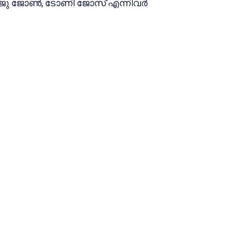
ജു ജോണ്‍, ടോണി ജോസ് എന്നിവര്‍