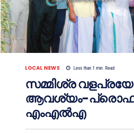
LOCAL NEWS
Less than 1
min.
Read
സമ്മിശ്ര വളപ്രയോ
ആവശ്യം-പ്രൊഫ.
എംഎല്‍എ