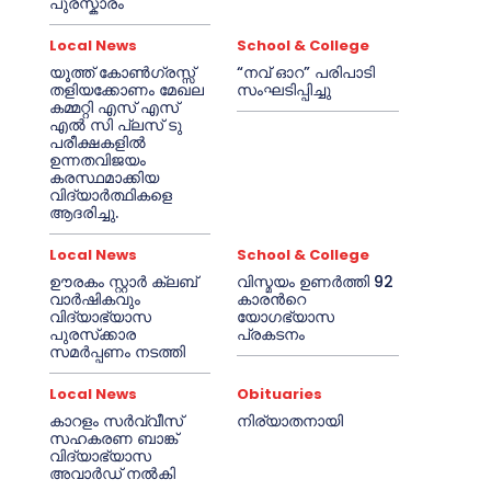
പുരസ്കാരം
Local News
School & College
യൂത്ത് കോൺഗ്രസ്സ്
“നവ് ഓറ” പരിപാടി
തളിയക്കോണം മേഖല
സംഘടിപ്പിച്ചു
കമ്മറ്റി എസ് എസ്
എൽ സി പ്ലസ് ടു
പരീക്ഷകളിൽ
ഉന്നതവിജയം
കരസ്ഥമാക്കിയ
വിദ്യാർത്ഥികളെ
ആദരിച്ചു.
Local News
School & College
ഊരകം സ്റ്റാർ ക്ലബ്
വിസ്മയം ഉണർത്തി 92
വാർഷികവും
കാരൻറെ
വിദ്യാഭ്യാസ
യോഗഭ്യാസ
പുരസ്‌ക്കാര
പ്രകടനം
സമർപ്പണം നടത്തി
Local News
Obituaries
കാറളം സർവ്വീസ്
നിര്യാതനായി
സഹകരണ ബാങ്ക്
വിദ്യാഭ്യാസ
അവാർഡ് നൽകി