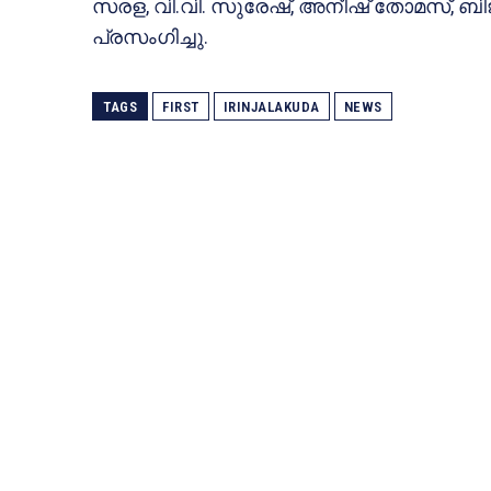
സരള, വി.വി. സുരേഷ്, അനീഷ് തോമസ്, ബി
പ്രസംഗിച്ചു.
TAGS
FIRST
IRINJALAKUDA
NEWS