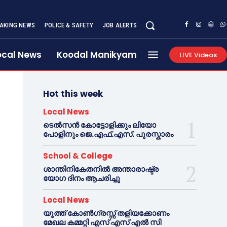
AKING NEWS
POLICE & SAFETY
JOB ALERTS
ocal News
Koodal Manikyam
LIVE Videos
Hot this week
Local News
ടെൽസൻ കോട്ടോളിക്കും ലിയോ
പോളിനും ജെ.എഫ്.എസ്. പുരസ്കാരം
School & College
ശാന്തിനികേതനിൽ അന്താരാഷ്ട്ര
യോഗ ദിനം ആചരിച്ചു
Local News
യൂത്ത് കോൺഗ്രസ്സ് തളിയക്കോണം
മേഖല കമ്മറ്റി എസ് എസ് എൽ സി