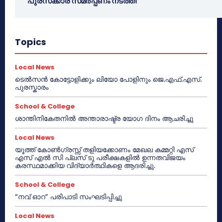
പുരസ്‌ക്കാര സമർപ്പണം നടത്തി
Topics
Local News
ടെൽസൻ കോട്ടോളിക്കും ലിയോ പോളിനും ജെ.എഫ്.എസ്.
പുരസ്കാരം
School & College
ശാന്തിനികേതനിൽ അന്താരാഷ്ട്ര യോഗ ദിനം ആചരിച്ചു
Local News
യൂത്ത് കോൺഗ്രസ്സ് തളിയക്കോണം മേഖല കമ്മറ്റി എസ്
എസ് എൽ സി പ്ലസ് ടു പരീക്ഷകളിൽ ഉന്നതവിജയം
കരസ്ഥമാക്കിയ വിദ്യാർത്ഥികളെ ആദരിച്ചു.
School & College
“നവ് ഓറ” പരിപാടി സംഘടിപ്പിച്ചു
Local News