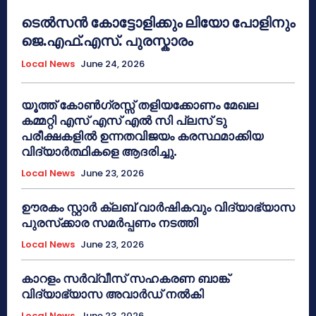
ടെൽസൻ കോട്ടോളിക്കും ലിയോ പോളിനും
ജെ.എഫ്.എസ്. പുരസ്കാരം
Local News
June 24, 2026
യൂത്ത് കോൺഗ്രസ്സ് തളിയക്കോണം മേഖല
കമ്മറ്റി എസ് എസ് എൽ സി പ്ലസ് ടു
പരീക്ഷകളിൽ ഉന്നതവിജയം കരസ്ഥമാക്കിയ
വിദ്യാർത്ഥികളെ ആദരിച്ചു.
Local News
June 23, 2026
ഊരകം സ്റ്റാർ ക്ലബ് വാർഷികവും വിദ്യാഭ്യാസ
പുരസ്‌ക്കാര സമർപ്പണം നടത്തി
Local News
June 23, 2026
കാറളം സർവ്വീസ് സഹകരണ ബാങ്ക്
വിദ്യാഭ്യാസ അവാർഡ് നൽകി
Local News
June 23, 2026