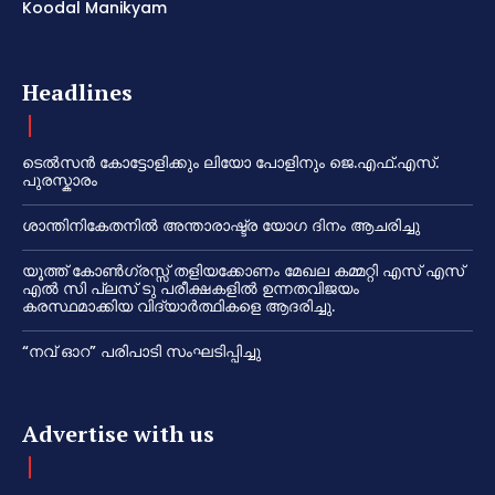
Koodal Manikyam
Headlines
ടെൽസൻ കോട്ടോളിക്കും ലിയോ പോളിനും ജെ.എഫ്.എസ്.
പുരസ്കാരം
ശാന്തിനികേതനിൽ അന്താരാഷ്ട്ര യോഗ ദിനം ആചരിച്ചു
യൂത്ത് കോൺഗ്രസ്സ് തളിയക്കോണം മേഖല കമ്മറ്റി എസ് എസ്
എൽ സി പ്ലസ് ടു പരീക്ഷകളിൽ ഉന്നതവിജയം
കരസ്ഥമാക്കിയ വിദ്യാർത്ഥികളെ ആദരിച്ചു.
“നവ് ഓറ” പരിപാടി സംഘടിപ്പിച്ചു
Advertise with us