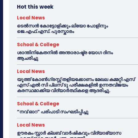
Hot this week
Local News
ടെൽസൻ കോട്ടോളിക്കും ലിയോ പോളിനും
ജെ.എഫ്.എസ്. പുരസ്കാരം
School & College
ശാന്തിനികേതനിൽ അന്താരാഷ്ട്ര യോഗ ദിനം
ആചരിച്ചു
Local News
യൂത്ത് കോൺഗ്രസ്സ് തളിയക്കോണം മേഖല കമ്മറ്റി എസ്
എസ് എൽ സി പ്ലസ് ടു പരീക്ഷകളിൽ ഉന്നതവിജയം
കരസ്ഥമാക്കിയ വിദ്യാർത്ഥികളെ ആദരിച്ചു.
School & College
“നവ് ഓറ” പരിപാടി സംഘടിപ്പിച്ചു
Local News
ഊരകം സ്റ്റാർ ക്ലബ് വാർഷികവും വിദ്യാഭ്യാസ