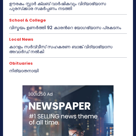
ഊരകം സ്റ്റാർ ക്ലബ് വാർഷികവും വിദ്യാഭ്യാസ
പുരസ്‌ക്കാര സമർപ്പണം നടത്തി
School & College
വിസ്മയം ഉണർത്തി 92 കാരൻറെ യോഗഭ്യാസ പ്രകടനം
Local News
കാറളം സർവ്വീസ് സഹകരണ ബാങ്ക് വിദ്യാഭ്യാസ
അവാർഡ് നൽകി
Obituaries
നിര്യാതനായി