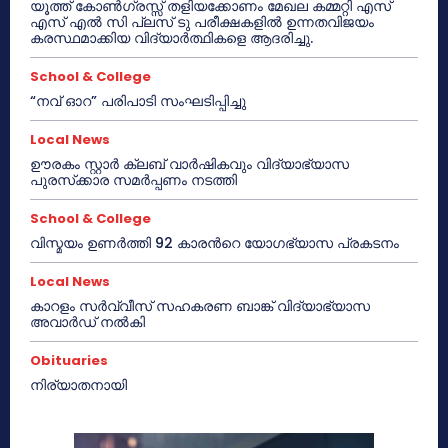
യൂത്ത് കോൺഗ്രസ്സ് തളിയക്കോണം മേഖല കമ്മറ്റി എസ്
എസ് എൽ സി പ്ലസ് ടു പരീക്ഷകളിൽ ഉന്നതവിജയം
കരസ്ഥമാക്കിയ വിദ്യാർത്ഥികളെ ആദരിച്ചു.
School & College
“നവ് ഓറ” പരിപാടി സംഘടിപ്പിച്ചു
Local News
ഊരകം സ്റ്റാർ ക്ലബ് വാർഷികവും വിദ്യാഭ്യാസ
പുരസ്‌ക്കാര സമർപ്പണം നടത്തി
School & College
വിസ്മയം ഉണർത്തി 92 കാരൻറെ യോഗഭ്യാസ പ്രകടനം
Local News
കാറളം സർവ്വീസ് സഹകരണ ബാങ്ക് വിദ്യാഭ്യാസ
അവാർഡ് നൽകി
Obituaries
നിര്യാതനായി