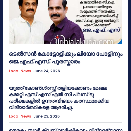
ടെൽസൻ കോട്ടോളിക്കും ലിയോ പോളിനും
ജെ.എഫ്.എസ്. പുരസ്കാരം
Local News
June 24, 2026
യൂത്ത് കോൺഗ്രസ്സ് തളിയക്കോണം മേഖല
കമ്മറ്റി എസ് എസ് എൽ സി പ്ലസ് ടു
പരീക്ഷകളിൽ ഉന്നതവിജയം കരസ്ഥമാക്കിയ
വിദ്യാർത്ഥികളെ ആദരിച്ചു.
Local News
June 23, 2026
ഊരകം സ്റ്റാർ ക്ലബ് വാർഷികവും വിദ്യാഭ്യാസ