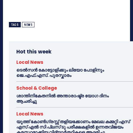
TAGS
NEWS
Hot this week
Local News
ടെൽസൻ കോട്ടോളിക്കും ലിയോ പോളിനും
ജെ.എഫ്.എസ്. പുരസ്കാരം
School & College
ശാന്തിനികേതനിൽ അന്താരാഷ്ട്ര യോഗ ദിനം
ആചരിച്ചു
Local News
യൂത്ത് കോൺഗ്രസ്സ് തളിയക്കോണം മേഖല കമ്മറ്റി എസ്
എസ് എൽ സി പ്ലസ് ടു പരീക്ഷകളിൽ ഉന്നതവിജയം
കരസ്ഥമാക്കിയ വിദ്യാർത്ഥികളെ ആദരിച്ചു.