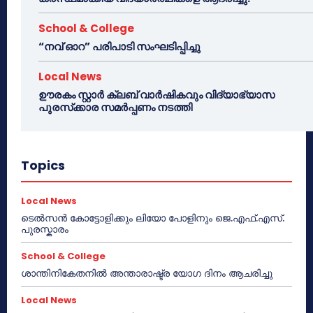
School & College
“നവ് ഓറ” പരിപാടി സംഘടിപ്പിച്ചു
Local News
ഊരകം സ്റ്റാർ ക്ലബ് വാർഷികവും വിദ്യാഭ്യാസ
പുരസ്‌ക്കാര സമർപ്പണം നടത്തി
Topics
Local News
ടെൽസൻ കോട്ടോളിക്കും ലിയോ പോളിനും ജെ.എഫ്.എസ്.
പുരസ്കാരം
School & College
ശാന്തിനികേതനിൽ അന്താരാഷ്ട്ര യോഗ ദിനം ആചരിച്ചു
Local News