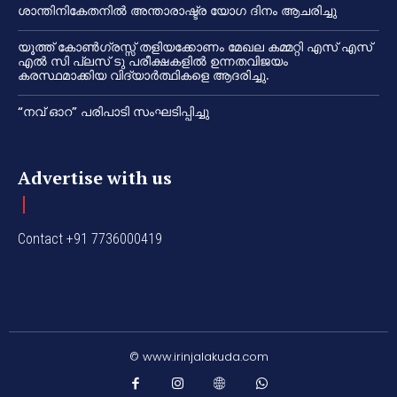
ശാന്തിനികേതനിൽ അന്താരാഷ്ട്ര യോഗ ദിനം ആചരിച്ചു
യൂത്ത് കോൺഗ്രസ്സ് തളിയക്കോണം മേഖല കമ്മറ്റി എസ് എസ്
എൽ സി പ്ലസ് ടു പരീക്ഷകളിൽ ഉന്നതവിജയം
കരസ്ഥമാക്കിയ വിദ്യാർത്ഥികളെ ആദരിച്ചു.
“നവ് ഓറ” പരിപാടി സംഘടിപ്പിച്ചു
Advertise with us
Contact +91 7736000419
© www.irinjalakuda.com