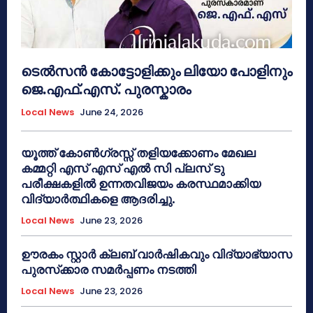
ടെൽസൻ കോട്ടോളിക്കും ലിയോ പോളിനും
ജെ.എഫ്.എസ്. പുരസ്കാരം
Local News
June 24, 2026
യൂത്ത് കോൺഗ്രസ്സ് തളിയക്കോണം മേഖല
കമ്മറ്റി എസ് എസ് എൽ സി പ്ലസ് ടു
പരീക്ഷകളിൽ ഉന്നതവിജയം കരസ്ഥമാക്കിയ
വിദ്യാർത്ഥികളെ ആദരിച്ചു.
Local News
June 23, 2026
ഊരകം സ്റ്റാർ ക്ലബ് വാർഷികവും വിദ്യാഭ്യാസ
പുരസ്‌ക്കാര സമർപ്പണം നടത്തി
Local News
June 23, 2026