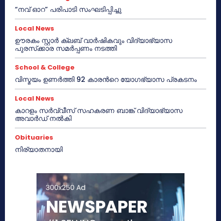
“നവ് ഓറ” പരിപാടി സംഘടിപ്പിച്ചു
Local News
ഊരകം സ്റ്റാർ ക്ലബ് വാർഷികവും വിദ്യാഭ്യാസ
പുരസ്‌ക്കാര സമർപ്പണം നടത്തി
School & College
വിസ്മയം ഉണർത്തി 92 കാരൻറെ യോഗഭ്യാസ പ്രകടനം
Local News
കാറളം സർവ്വീസ് സഹകരണ ബാങ്ക് വിദ്യാഭ്യാസ
അവാർഡ് നൽകി
Obituaries
നിര്യാതനായി