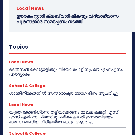
Local News
ഊരകം സ്റ്റാർ ക്ലബ് വാർഷികവും വിദ്യാഭ്യാസ
പുരസ്‌ക്കാര സമർപ്പണം നടത്തി
Topics
Local News
ടെൽസൻ കോട്ടോളിക്കും ലിയോ പോളിനും ജെ.എഫ്.എസ്.
പുരസ്കാരം
School & College
ശാന്തിനികേതനിൽ അന്താരാഷ്ട്ര യോഗ ദിനം ആചരിച്ചു
Local News
യൂത്ത് കോൺഗ്രസ്സ് തളിയക്കോണം മേഖല കമ്മറ്റി എസ്
എസ് എൽ സി പ്ലസ് ടു പരീക്ഷകളിൽ ഉന്നതവിജയം
കരസ്ഥമാക്കിയ വിദ്യാർത്ഥികളെ ആദരിച്ചു.
School & College