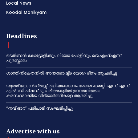
Local News
Koodal Manikyam
Headlines
ടെൽസൻ കോട്ടോളിക്കും ലിയോ പോളിനും ജെ.എഫ്.എസ്.
പുരസ്കാരം
ശാന്തിനികേതനിൽ അന്താരാഷ്ട്ര യോഗ ദിനം ആചരിച്ചു
യൂത്ത് കോൺഗ്രസ്സ് തളിയക്കോണം മേഖല കമ്മറ്റി എസ് എസ്
എൽ സി പ്ലസ് ടു പരീക്ഷകളിൽ ഉന്നതവിജയം
കരസ്ഥമാക്കിയ വിദ്യാർത്ഥികളെ ആദരിച്ചു.
“നവ് ഓറ” പരിപാടി സംഘടിപ്പിച്ചു
Advertise with us