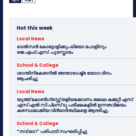
TAGS
NEWS
Hot this week
Local News
ടെൽസൻ കോട്ടോളിക്കും ലിയോ പോളിനും
ജെ.എഫ്.എസ്. പുരസ്കാരം
School & College
ശാന്തിനികേതനിൽ അന്താരാഷ്ട്ര യോഗ ദിനം
ആചരിച്ചു
Local News
യൂത്ത് കോൺഗ്രസ്സ് തളിയക്കോണം മേഖല കമ്മറ്റി എസ്
എസ് എൽ സി പ്ലസ് ടു പരീക്ഷകളിൽ ഉന്നതവിജയം
കരസ്ഥമാക്കിയ വിദ്യാർത്ഥികളെ ആദരിച്ചു.
School & College
“നവ് ഓറ” പരിപാടി സംഘടിപ്പിച്ചു