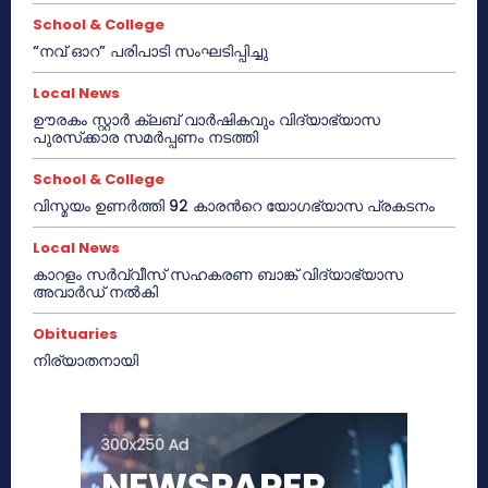
School & College
“നവ് ഓറ” പരിപാടി സംഘടിപ്പിച്ചു
Local News
ഊരകം സ്റ്റാർ ക്ലബ് വാർഷികവും വിദ്യാഭ്യാസ
പുരസ്‌ക്കാര സമർപ്പണം നടത്തി
School & College
വിസ്മയം ഉണർത്തി 92 കാരൻറെ യോഗഭ്യാസ പ്രകടനം
Local News
കാറളം സർവ്വീസ് സഹകരണ ബാങ്ക് വിദ്യാഭ്യാസ
അവാർഡ് നൽകി
Obituaries
നിര്യാതനായി