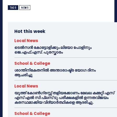
TAGS
NEWS
Hot this week
Local News
ടെൽസൻ കോട്ടോളിക്കും ലിയോ പോളിനും
ജെ.എഫ്.എസ്. പുരസ്കാരം
School & College
ശാന്തിനികേതനിൽ അന്താരാഷ്ട്ര യോഗ ദിനം
ആചരിച്ചു
Local News
യൂത്ത് കോൺഗ്രസ്സ് തളിയക്കോണം മേഖല കമ്മറ്റി എസ്
എസ് എൽ സി പ്ലസ് ടു പരീക്ഷകളിൽ ഉന്നതവിജയം
കരസ്ഥമാക്കിയ വിദ്യാർത്ഥികളെ ആദരിച്ചു.
School & College