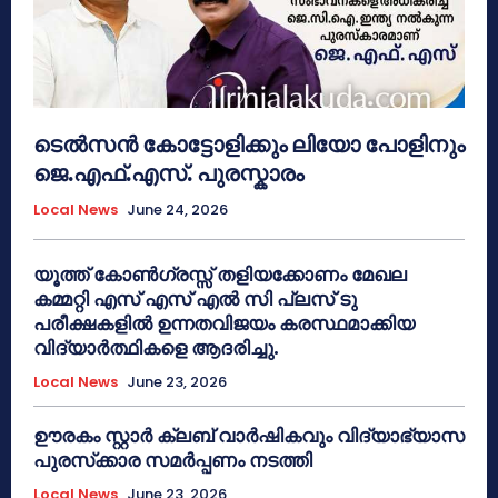
ടെൽസൻ കോട്ടോളിക്കും ലിയോ പോളിനും
ജെ.എഫ്.എസ്. പുരസ്കാരം
Local News
June 24, 2026
യൂത്ത് കോൺഗ്രസ്സ് തളിയക്കോണം മേഖല
കമ്മറ്റി എസ് എസ് എൽ സി പ്ലസ് ടു
പരീക്ഷകളിൽ ഉന്നതവിജയം കരസ്ഥമാക്കിയ
വിദ്യാർത്ഥികളെ ആദരിച്ചു.
Local News
June 23, 2026
ഊരകം സ്റ്റാർ ക്ലബ് വാർഷികവും വിദ്യാഭ്യാസ
പുരസ്‌ക്കാര സമർപ്പണം നടത്തി
Local News
June 23, 2026