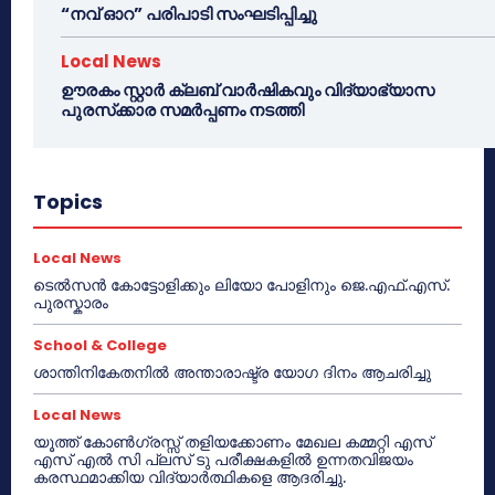
“നവ് ഓറ” പരിപാടി സംഘടിപ്പിച്ചു
Local News
ഊരകം സ്റ്റാർ ക്ലബ് വാർഷികവും വിദ്യാഭ്യാസ
പുരസ്‌ക്കാര സമർപ്പണം നടത്തി
Topics
Local News
ടെൽസൻ കോട്ടോളിക്കും ലിയോ പോളിനും ജെ.എഫ്.എസ്.
പുരസ്കാരം
School & College
ശാന്തിനികേതനിൽ അന്താരാഷ്ട്ര യോഗ ദിനം ആചരിച്ചു
Local News
യൂത്ത് കോൺഗ്രസ്സ് തളിയക്കോണം മേഖല കമ്മറ്റി എസ്
എസ് എൽ സി പ്ലസ് ടു പരീക്ഷകളിൽ ഉന്നതവിജയം
കരസ്ഥമാക്കിയ വിദ്യാർത്ഥികളെ ആദരിച്ചു.