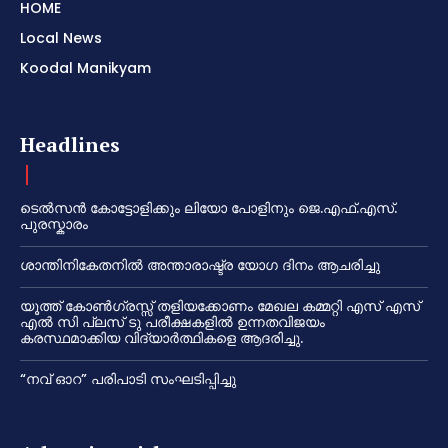
HOME
Local News
Koodal Manikyam
Headlines
ടെൽസൻ കോട്ടോളിക്കും ലിയോ പോളിനും ജെ.എഫ്.എസ്.
പുരസ്കാരം
ശാന്തിനികേതനിൽ അന്താരാഷ്ട്ര യോഗ ദിനം ആചരിച്ചു
യൂത്ത് കോൺഗ്രസ്സ് തളിയക്കോണം മേഖല കമ്മറ്റി എസ് എസ്
എൽ സി പ്ലസ് ടു പരീക്ഷകളിൽ ഉന്നതവിജയം
കരസ്ഥമാക്കിയ വിദ്യാർത്ഥികളെ ആദരിച്ചു.
“നവ് ഓറ” പരിപാടി സംഘടിപ്പിച്ചു