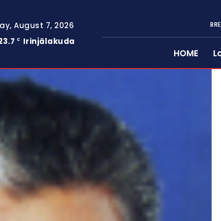
day, August 7, 2026
BRE
23.7
Irinjālakuda
C
HOME
L