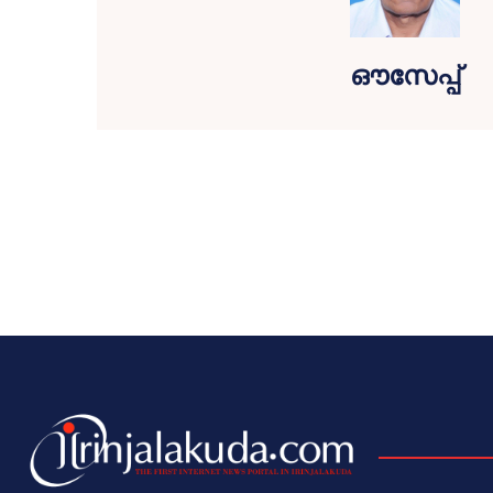
ഔസേപ്പ്