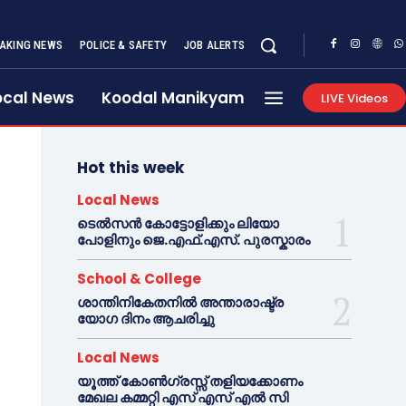
AKING NEWS
POLICE & SAFETY
JOB ALERTS
ocal News
Koodal Manikyam
LIVE Videos
Hot this week
Local News
ടെൽസൻ കോട്ടോളിക്കും ലിയോ
പോളിനും ജെ.എഫ്.എസ്. പുരസ്കാരം
School & College
ശാന്തിനികേതനിൽ അന്താരാഷ്ട്ര
യോഗ ദിനം ആചരിച്ചു
Local News
യൂത്ത് കോൺഗ്രസ്സ് തളിയക്കോണം
മേഖല കമ്മറ്റി എസ് എസ് എൽ സി