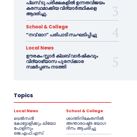
പ്ലസ് ടു പരീക്ഷകളിൽ ഉന്നതവിജയം
കരസ്ഥമാക്കിയ വിദ്യാർത്ഥികളെ
ആദരിച്ചു.
School & College
“നവ് ഓറ” പരിപാടി സംഘടിപ്പിച്ചു
Local News
ഊരകം സ്റ്റാർ ക്ലബ് വാർഷികവും
വിദ്യാഭ്യാസ പുരസ്‌ക്കാര
സമർപ്പണം നടത്തി
Topics
Local News
School & College
ടെൽസൻ
ശാന്തിനികേതനിൽ
കോട്ടോളിക്കും ലിയോ
അന്താരാഷ്ട്ര യോഗ
പോളിനും
ദിനം ആചരിച്ചു
ജെ.എഫ്.എസ്.