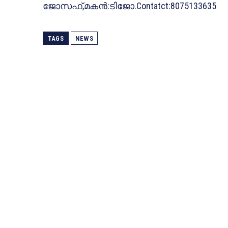
ജോസഫ്,മകന്‍:ടിജോ.Contatct:8075133635
TAGS
NEWS