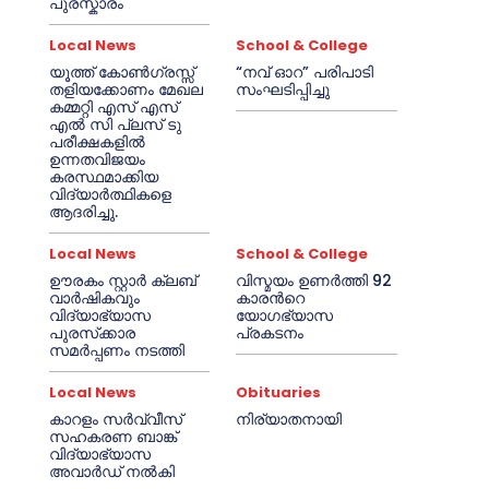
പുരസ്കാരം
Local News
School & College
യൂത്ത് കോൺഗ്രസ്സ്
“നവ് ഓറ” പരിപാടി
തളിയക്കോണം മേഖല
സംഘടിപ്പിച്ചു
കമ്മറ്റി എസ് എസ്
എൽ സി പ്ലസ് ടു
പരീക്ഷകളിൽ
ഉന്നതവിജയം
കരസ്ഥമാക്കിയ
വിദ്യാർത്ഥികളെ
ആദരിച്ചു.
Local News
School & College
ഊരകം സ്റ്റാർ ക്ലബ്
വിസ്മയം ഉണർത്തി 92
വാർഷികവും
കാരൻറെ
വിദ്യാഭ്യാസ
യോഗഭ്യാസ
പുരസ്‌ക്കാര
പ്രകടനം
സമർപ്പണം നടത്തി
Local News
Obituaries
കാറളം സർവ്വീസ്
നിര്യാതനായി
സഹകരണ ബാങ്ക്
വിദ്യാഭ്യാസ
അവാർഡ് നൽകി