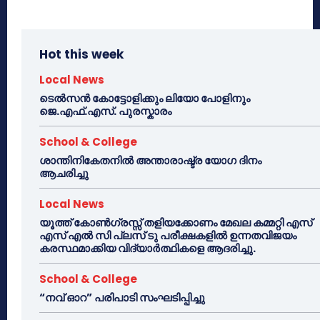
Hot this week
Local News
ടെൽസൻ കോട്ടോളിക്കും ലിയോ പോളിനും
ജെ.എഫ്.എസ്. പുരസ്കാരം
School & College
ശാന്തിനികേതനിൽ അന്താരാഷ്ട്ര യോഗ ദിനം
ആചരിച്ചു
Local News
യൂത്ത് കോൺഗ്രസ്സ് തളിയക്കോണം മേഖല കമ്മറ്റി എസ്
എസ് എൽ സി പ്ലസ് ടു പരീക്ഷകളിൽ ഉന്നതവിജയം
കരസ്ഥമാക്കിയ വിദ്യാർത്ഥികളെ ആദരിച്ചു.
School & College
“നവ് ഓറ” പരിപാടി സംഘടിപ്പിച്ചു