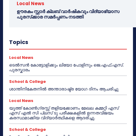
Local News
ഊരകം സ്റ്റാർ ക്ലബ് വാർഷികവും വിദ്യാഭ്യാസ
പുരസ്‌ക്കാര സമർപ്പണം നടത്തി
Topics
Local News
ടെൽസൻ കോട്ടോളിക്കും ലിയോ പോളിനും ജെ.എഫ്.എസ്.
പുരസ്കാരം
School & College
ശാന്തിനികേതനിൽ അന്താരാഷ്ട്ര യോഗ ദിനം ആചരിച്ചു
Local News
യൂത്ത് കോൺഗ്രസ്സ് തളിയക്കോണം മേഖല കമ്മറ്റി എസ്
എസ് എൽ സി പ്ലസ് ടു പരീക്ഷകളിൽ ഉന്നതവിജയം
കരസ്ഥമാക്കിയ വിദ്യാർത്ഥികളെ ആദരിച്ചു.
School & College