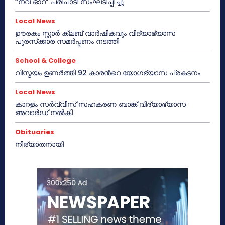
“നവ് ഓറ” പരിപാടി സംഘടിപ്പിച്ചു
Local News
ഊരകം സ്റ്റാർ ക്ലബ് വാർഷികവും വിദ്യാഭ്യാസ
പുരസ്‌ക്കാര സമർപ്പണം നടത്തി
School & College
വിസ്മയം ഉണർത്തി 92 കാരൻറെ യോഗഭ്യാസ പ്രകടനം
Local News
കാറളം സർവ്വീസ് സഹകരണ ബാങ്ക് വിദ്യാഭ്യാസ
അവാർഡ് നൽകി
Obituaries
നിര്യാതനായി