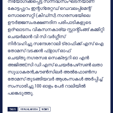
നിയോഗിക്കപ്പെട്ട സന്നദ്ധസംഘടനയാണ്
കോട്ടപ്പുറം ഇന്റഗ്രേറ്റഡ് ഡെവലപ്പ്‌മെന്റ്
സൊസൈറ്റി (കിഡ്‌സ്).നഗരസഭയിലെ
ഊര്‍ജ്ജസംരക്ഷണദിന പരിപാടികളുടെ
ഉദ്ഘാടനം വികസനകാര്യ സ്റ്റാന്റിംങ്ങ് കമ്മിറ്റി
ചെയര്‍മാന്‍ വി സി വര്‍ഗ്ഗീസ്
നിര്‍വഹിച്ചു.സന്ദേശറാലി ട്രാഫിക്ക് എസ് ഐ
തോമസ് വടക്കന്‍ ഫ്‌ളാഗ് ഓഫ്
ചെയ്തു.നഗരസഭ സെക്രട്ടറി ഓ എന്‍
അജിത്ത്,സി ഡി എസ് ചെയര്‍പേഴ്‌സണ്‍ ലതാ
സുധാകരന്‍,കൗണ്‍സിലര്‍ അല്‍ഫോണ്‍സ
തോമസ് തുടങ്ങിയവര്‍ ആശംസകള്‍ അര്‍പ്പിച്ച്
സംസാരിച്ചു.100 ഓളം പേര്‍ റാലിയില്‍
പങ്കെടുത്തു.
TAGS
IRINJALAKUDA
NEWS