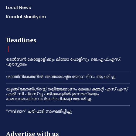
Local News
Koodal Manikyam
Headlines
ടെൽസൻ കോട്ടോളിക്കും ലിയോ പോളിനും ജെ.എഫ്.എസ്.
പുരസ്കാരം
ശാന്തിനികേതനിൽ അന്താരാഷ്ട്ര യോഗ ദിനം ആചരിച്ചു
യൂത്ത് കോൺഗ്രസ്സ് തളിയക്കോണം മേഖല കമ്മറ്റി എസ് എസ്
എൽ സി പ്ലസ് ടു പരീക്ഷകളിൽ ഉന്നതവിജയം
കരസ്ഥമാക്കിയ വിദ്യാർത്ഥികളെ ആദരിച്ചു.
“നവ് ഓറ” പരിപാടി സംഘടിപ്പിച്ചു
Advertise with us