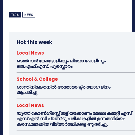
TAGS
NEWS
Hot this week
Local News
ടെൽസൻ കോട്ടോളിക്കും ലിയോ പോളിനും
ജെ.എഫ്.എസ്. പുരസ്കാരം
School & College
ശാന്തിനികേതനിൽ അന്താരാഷ്ട്ര യോഗ ദിനം
ആചരിച്ചു
Local News
യൂത്ത് കോൺഗ്രസ്സ് തളിയക്കോണം മേഖല കമ്മറ്റി എസ്
എസ് എൽ സി പ്ലസ് ടു പരീക്ഷകളിൽ ഉന്നതവിജയം
കരസ്ഥമാക്കിയ വിദ്യാർത്ഥികളെ ആദരിച്ചു.