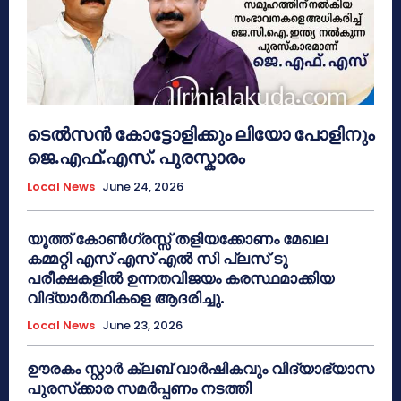
ടെൽസൻ കോട്ടോളിക്കും ലിയോ പോളിനും
ജെ.എഫ്.എസ്. പുരസ്കാരം
Local News
June 24, 2026
യൂത്ത് കോൺഗ്രസ്സ് തളിയക്കോണം മേഖല
കമ്മറ്റി എസ് എസ് എൽ സി പ്ലസ് ടു
പരീക്ഷകളിൽ ഉന്നതവിജയം കരസ്ഥമാക്കിയ
വിദ്യാർത്ഥികളെ ആദരിച്ചു.
Local News
June 23, 2026
ഊരകം സ്റ്റാർ ക്ലബ് വാർഷികവും വിദ്യാഭ്യാസ
പുരസ്‌ക്കാര സമർപ്പണം നടത്തി