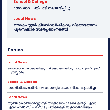
School & College
“നവ് ഓറ” പരിപാടി സംഘടിപ്പിച്ചു
Local News
ഊരകം സ്റ്റാർ ക്ലബ് വാർഷികവും വിദ്യാഭ്യാസ
പുരസ്‌ക്കാര സമർപ്പണം നടത്തി
Topics
Local News
ടെൽസൻ കോട്ടോളിക്കും ലിയോ പോളിനും ജെ.എഫ്.എസ്.
പുരസ്കാരം
School & College
ശാന്തിനികേതനിൽ അന്താരാഷ്ട്ര യോഗ ദിനം ആചരിച്ചു
Local News
യൂത്ത് കോൺഗ്രസ്സ് തളിയക്കോണം മേഖല കമ്മറ്റി എസ്
എസ് എൽ സി പ്ലസ് ടു പരീക്ഷകളിൽ ഉന്നതവിജയം