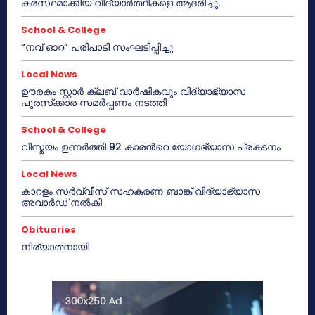
കരസ്ഥമാക്കിയ വിദ്യാർത്ഥികളെ ആദരിച്ചു.
School & College
“നവ് ഓറ” പരിപാടി സംഘടിപ്പിച്ചു
Local News
ഊരകം സ്റ്റാർ ക്ലബ് വാർഷികവും വിദ്യാഭ്യാസ
പുരസ്‌ക്കാര സമർപ്പണം നടത്തി
School & College
വിസ്മയം ഉണർത്തി 92 കാരൻറെ യോഗഭ്യാസ പ്രകടനം
Local News
കാറളം സർവ്വീസ് സഹകരണ ബാങ്ക് വിദ്യാഭ്യാസ
അവാർഡ് നൽകി
Obituaries
നിര്യാതനായി