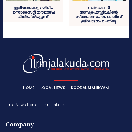
ഇരിങ്ങാലക്കുട ഫിലിം
വലിയങ്ങാടി
സൊസൈറ്റി ഈയാഴ്ച്ച
അമ്പുഫെസ്റ്റിവലിന്റെ
ചിത്രം ‘ന്യൂട്ടണ്‍’
സ്വാഗതസംഘം ഓഫീസ്
ഉദ്ഘാടനം ചെയ്തു
HOME
LOCAL NEWS
KOODAL MANIKYAM
First News Portal in Irinjalakuda.
Company