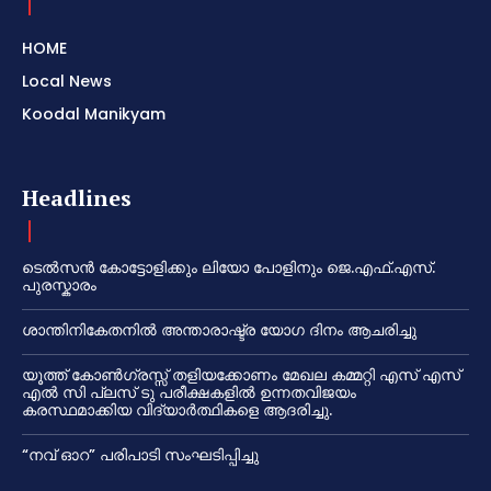
HOME
Local News
Koodal Manikyam
Headlines
ടെൽസൻ കോട്ടോളിക്കും ലിയോ പോളിനും ജെ.എഫ്.എസ്.
പുരസ്കാരം
ശാന്തിനികേതനിൽ അന്താരാഷ്ട്ര യോഗ ദിനം ആചരിച്ചു
യൂത്ത് കോൺഗ്രസ്സ് തളിയക്കോണം മേഖല കമ്മറ്റി എസ് എസ്
എൽ സി പ്ലസ് ടു പരീക്ഷകളിൽ ഉന്നതവിജയം
കരസ്ഥമാക്കിയ വിദ്യാർത്ഥികളെ ആദരിച്ചു.
“നവ് ഓറ” പരിപാടി സംഘടിപ്പിച്ചു