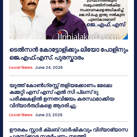
ടെൽസൻ കോട്ടോളിക്കും ലിയോ പോളിനും
ജെ.എഫ്.എസ്. പുരസ്കാരം
Local News
June 24, 2026
യൂത്ത് കോൺഗ്രസ്സ് തളിയക്കോണം മേഖല
കമ്മറ്റി എസ് എസ് എൽ സി പ്ലസ് ടു
പരീക്ഷകളിൽ ഉന്നതവിജയം കരസ്ഥമാക്കിയ
വിദ്യാർത്ഥികളെ ആദരിച്ചു.
Local News
June 23, 2026
ഊരകം സ്റ്റാർ ക്ലബ് വാർഷികവും വിദ്യാഭ്യാസ
പുരസ്‌ക്കാര സമർപ്പണം നടത്തി