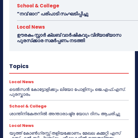
School & College
“നവ് ഓറ” പരിപാടി സംഘടിപ്പിച്ചു
Local News
ഊരകം സ്റ്റാർ ക്ലബ് വാർഷികവും വിദ്യാഭ്യാസ
പുരസ്‌ക്കാര സമർപ്പണം നടത്തി
Topics
Local News
ടെൽസൻ കോട്ടോളിക്കും ലിയോ പോളിനും ജെ.എഫ്.എസ്.
പുരസ്കാരം
School & College
ശാന്തിനികേതനിൽ അന്താരാഷ്ട്ര യോഗ ദിനം ആചരിച്ചു
Local News
യൂത്ത് കോൺഗ്രസ്സ് തളിയക്കോണം മേഖല കമ്മറ്റി എസ്