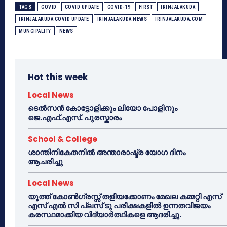
TAGS
COVID
COVID UPDATE
COVID-19
FIRST
IRINJALAKUDA
IRINJALAKUDA COVID UPDATE
IRINJALAKUDA NEWS
IRINJALAKUDA.COM
MUNCIPALITY
NEWS
Hot this week
Local News
ടെൽസൻ കോട്ടോളിക്കും ലിയോ പോളിനും
ജെ.എഫ്.എസ്. പുരസ്കാരം
School & College
ശാന്തിനികേതനിൽ അന്താരാഷ്ട്ര യോഗ ദിനം
ആചരിച്ചു
Local News
യൂത്ത് കോൺഗ്രസ്സ് തളിയക്കോണം മേഖല കമ്മറ്റി എസ്
എസ് എൽ സി പ്ലസ് ടു പരീക്ഷകളിൽ ഉന്നതവിജയം
കരസ്ഥമാക്കിയ വിദ്യാർത്ഥികളെ ആദരിച്ചു.