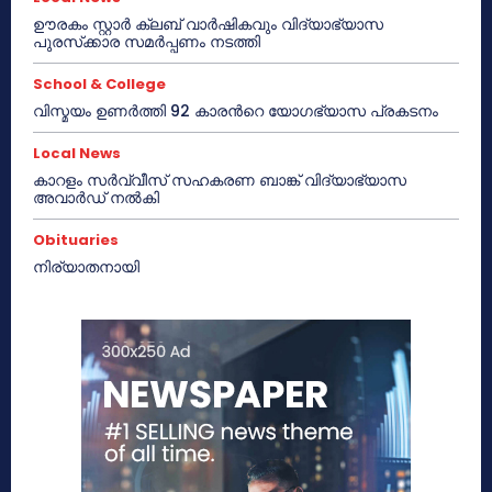
ഊരകം സ്റ്റാർ ക്ലബ് വാർഷികവും വിദ്യാഭ്യാസ
പുരസ്‌ക്കാര സമർപ്പണം നടത്തി
School & College
വിസ്മയം ഉണർത്തി 92 കാരൻറെ യോഗഭ്യാസ പ്രകടനം
Local News
കാറളം സർവ്വീസ് സഹകരണ ബാങ്ക് വിദ്യാഭ്യാസ
അവാർഡ് നൽകി
Obituaries
നിര്യാതനായി