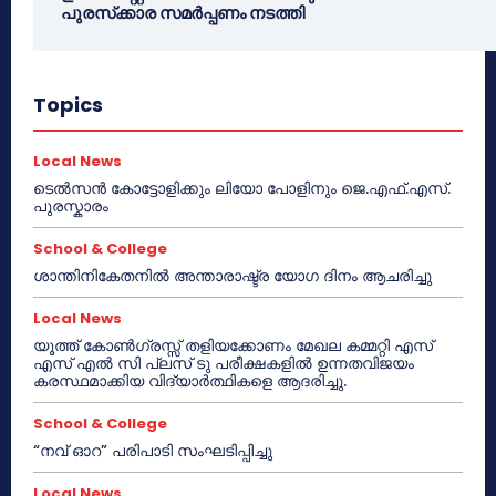
പുരസ്‌ക്കാര സമർപ്പണം നടത്തി
Topics
Local News
ടെൽസൻ കോട്ടോളിക്കും ലിയോ പോളിനും ജെ.എഫ്.എസ്.
പുരസ്കാരം
School & College
ശാന്തിനികേതനിൽ അന്താരാഷ്ട്ര യോഗ ദിനം ആചരിച്ചു
Local News
യൂത്ത് കോൺഗ്രസ്സ് തളിയക്കോണം മേഖല കമ്മറ്റി എസ്
എസ് എൽ സി പ്ലസ് ടു പരീക്ഷകളിൽ ഉന്നതവിജയം
കരസ്ഥമാക്കിയ വിദ്യാർത്ഥികളെ ആദരിച്ചു.
School & College
“നവ് ഓറ” പരിപാടി സംഘടിപ്പിച്ചു
Local News