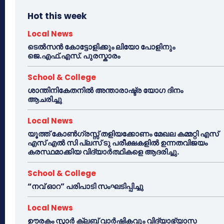
Hot this week
Local News
ടെൽസൻ കോട്ടോളിക്കും ലിയോ പോളിനും
ജെ.എഫ്.എസ്. പുരസ്കാരം
School & College
ശാന്തിനികേതനിൽ അന്താരാഷ്ട്ര യോഗ ദിനം
ആചരിച്ചു
Local News
യൂത്ത് കോൺഗ്രസ്സ് തളിയക്കോണം മേഖല കമ്മറ്റി എസ്
എസ് എൽ സി പ്ലസ് ടു പരീക്ഷകളിൽ ഉന്നതവിജയം
കരസ്ഥമാക്കിയ വിദ്യാർത്ഥികളെ ആദരിച്ചു.
School & College
“നവ് ഓറ” പരിപാടി സംഘടിപ്പിച്ചു
Local News
ഊരകം സ്റ്റാർ ക്ലബ് വാർഷികവും വിദ്യാഭ്യാസ