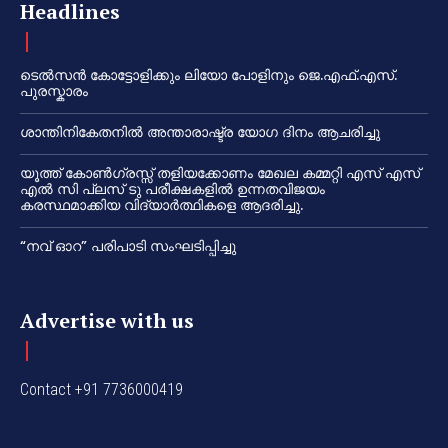
Headlines
ടെൽസൻ കോട്ടോളിക്കും ലിയോ പോളിനും ജെ.എഫ്.എസ്.
പുരസ്കാരം
ശാന്തിനികേതനിൽ അന്താരാഷ്ട്ര യോഗ ദിനം ആചരിച്ചു
യൂത്ത് കോൺഗ്രസ്സ് തളിയക്കോണം മേഖല കമ്മറ്റി എസ് എസ്
എൽ സി പ്ലസ് ടു പരീക്ഷകളിൽ ഉന്നതവിജയം
കരസ്ഥമാക്കിയ വിദ്യാർത്ഥികളെ ആദരിച്ചു.
“നവ് ഓറ” പരിപാടി സംഘടിപ്പിച്ചു
Advertise with us
Contact +91 7736000419