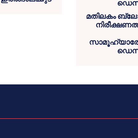
മതിലകം ബ്ലോക്
നിരീക്ഷണത്
സാമൂഹ്യാരോഗ്
ഡെസ്‌