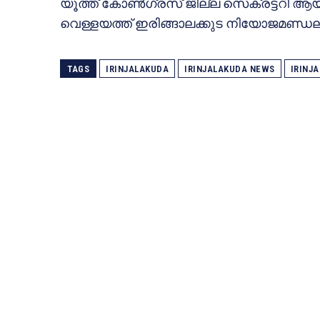
യൂത്ത് കോണ്‍ഗ്രസ് ജില്ല സെക്രട്ടറി ആ
വെള്ളയത്ത്‌ ഇരിങ്ങാലക്കുട നിയോജമണ്ഡ
TAGS
IRINJALAKUDA
IRINJALAKUDA NEWS
IRINJ