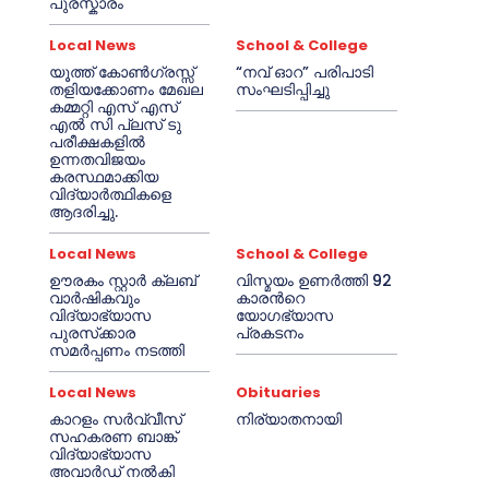
പുരസ്കാരം
Local News
School & College
യൂത്ത് കോൺഗ്രസ്സ്
“നവ് ഓറ” പരിപാടി
തളിയക്കോണം മേഖല
സംഘടിപ്പിച്ചു
കമ്മറ്റി എസ് എസ്
എൽ സി പ്ലസ് ടു
പരീക്ഷകളിൽ
ഉന്നതവിജയം
കരസ്ഥമാക്കിയ
വിദ്യാർത്ഥികളെ
ആദരിച്ചു.
Local News
School & College
ഊരകം സ്റ്റാർ ക്ലബ്
വിസ്മയം ഉണർത്തി 92
വാർഷികവും
കാരൻറെ
വിദ്യാഭ്യാസ
യോഗഭ്യാസ
പുരസ്‌ക്കാര
പ്രകടനം
സമർപ്പണം നടത്തി
Local News
Obituaries
കാറളം സർവ്വീസ്
നിര്യാതനായി
സഹകരണ ബാങ്ക്
വിദ്യാഭ്യാസ
അവാർഡ് നൽകി