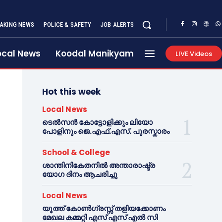
AKING NEWS
POLICE & SAFETY
JOB ALERTS
ocal News
Koodal Manikyam
LIVE Videos
Hot this week
Local News
ടെൽസൻ കോട്ടോളിക്കും ലിയോ
പോളിനും ജെ.എഫ്.എസ്. പുരസ്കാരം
School & College
ശാന്തിനികേതനിൽ അന്താരാഷ്ട്ര
യോഗ ദിനം ആചരിച്ചു
Local News
യൂത്ത് കോൺഗ്രസ്സ് തളിയക്കോണം
മേഖല കമ്മറ്റി എസ് എസ് എൽ സി