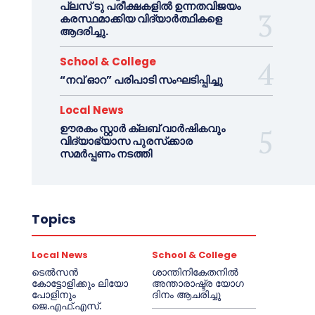
പ്ലസ് ടു പരീക്ഷകളിൽ ഉന്നതവിജയം
കരസ്ഥമാക്കിയ വിദ്യാർത്ഥികളെ
ആദരിച്ചു.
School & College
“നവ് ഓറ” പരിപാടി സംഘടിപ്പിച്ചു
Local News
ഊരകം സ്റ്റാർ ക്ലബ് വാർഷികവും
വിദ്യാഭ്യാസ പുരസ്‌ക്കാര
സമർപ്പണം നടത്തി
Topics
Local News
School & College
ടെൽസൻ
ശാന്തിനികേതനിൽ
കോട്ടോളിക്കും ലിയോ
അന്താരാഷ്ട്ര യോഗ
പോളിനും
ദിനം ആചരിച്ചു
ജെ.എഫ്.എസ്.