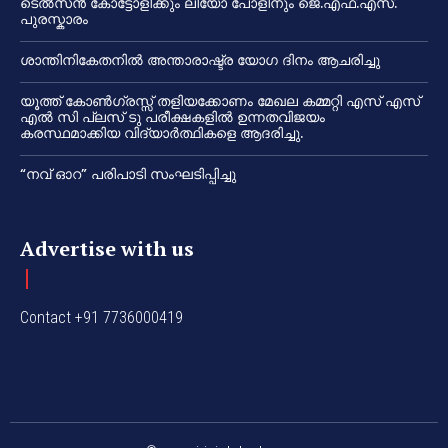
ടെൽസൻ കോട്ടോളിക്കും ലിയോ പോളിനും ജെ.എഫ്.എസ്.
പുരസ്കാരം
ശാന്തിനികേതനിൽ അന്താരാഷ്ട്ര യോഗ ദിനം ആചരിച്ചു
യൂത്ത് കോൺഗ്രസ്സ് തളിയക്കോണം മേഖല കമ്മറ്റി എസ് എസ്
എൽ സി പ്ലസ് ടു പരീക്ഷകളിൽ ഉന്നതവിജയം
കരസ്ഥമാക്കിയ വിദ്യാർത്ഥികളെ ആദരിച്ചു.
“നവ് ഓറ” പരിപാടി സംഘടിപ്പിച്ചു
Advertise with us
Contact +91 7736000419