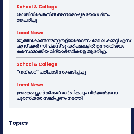
School & College
ശാന്തിനികേതനിൽ അന്താരാഷ്ട്ര യോഗ ദിനം
ആചരിച്ചു
Local News
യൂത്ത് കോൺഗ്രസ്സ് തളിയക്കോണം മേഖല കമ്മറ്റി എസ്
എസ് എൽ സി പ്ലസ് ടു പരീക്ഷകളിൽ ഉന്നതവിജയം
കരസ്ഥമാക്കിയ വിദ്യാർത്ഥികളെ ആദരിച്ചു.
School & College
“നവ് ഓറ” പരിപാടി സംഘടിപ്പിച്ചു
Local News
ഊരകം സ്റ്റാർ ക്ലബ് വാർഷികവും വിദ്യാഭ്യാസ
പുരസ്‌ക്കാര സമർപ്പണം നടത്തി
Topics