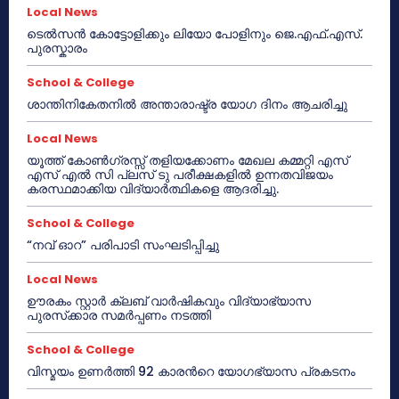
Local News
ടെൽസൻ കോട്ടോളിക്കും ലിയോ പോളിനും ജെ.എഫ്.എസ്.
പുരസ്കാരം
School & College
ശാന്തിനികേതനിൽ അന്താരാഷ്ട്ര യോഗ ദിനം ആചരിച്ചു
Local News
യൂത്ത് കോൺഗ്രസ്സ് തളിയക്കോണം മേഖല കമ്മറ്റി എസ്
എസ് എൽ സി പ്ലസ് ടു പരീക്ഷകളിൽ ഉന്നതവിജയം
കരസ്ഥമാക്കിയ വിദ്യാർത്ഥികളെ ആദരിച്ചു.
School & College
“നവ് ഓറ” പരിപാടി സംഘടിപ്പിച്ചു
Local News
ഊരകം സ്റ്റാർ ക്ലബ് വാർഷികവും വിദ്യാഭ്യാസ
പുരസ്‌ക്കാര സമർപ്പണം നടത്തി
School & College
വിസ്മയം ഉണർത്തി 92 കാരൻറെ യോഗഭ്യാസ പ്രകടനം