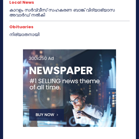
Local News
കാറളം സർവ്വീസ് സഹകരണ ബാങ്ക് വിദ്യാഭ്യാസ
അവാർഡ് നൽകി
Obituaries
നിര്യാതനായി