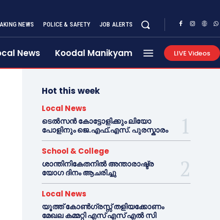
AKING NEWS
POLICE & SAFETY
JOB ALERTS
ocal News
Koodal Manikyam
LIVE Videos
Hot this week
Local News
ടെൽസൻ കോട്ടോളിക്കും ലിയോ
പോളിനും ജെ.എഫ്.എസ്. പുരസ്കാരം
School & College
ശാന്തിനികേതനിൽ അന്താരാഷ്ട്ര
യോഗ ദിനം ആചരിച്ചു
Local News
യൂത്ത് കോൺഗ്രസ്സ് തളിയക്കോണം
മേഖല കമ്മറ്റി എസ് എസ് എൽ സി