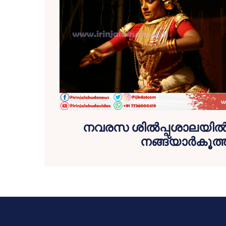
നവരസ ശില്‍പ്പശാലയില
നങ്ങ്യാര്‍കൂത്ത