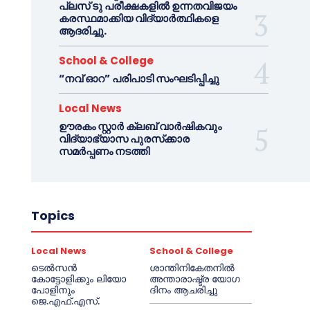
പ്ലസ് ടു പരീക്ഷകളിൽ ഉന്നതവിജയം
കരസ്ഥമാക്കിയ വിദ്യാർത്ഥികളെ
ആദരിച്ചു.
School & College
“നവ് ഓറ” പരിപാടി സംഘടിപ്പിച്ചു
Local News
ഊരകം സ്റ്റാർ ക്ലബ് വാർഷികവും
വിദ്യാഭ്യാസ പുരസ്‌ക്കാര
സമർപ്പണം നടത്തി
Topics
Local News
School & College
ടെൽസൻ
ശാന്തിനികേതനിൽ
കോട്ടോളിക്കും ലിയോ
അന്താരാഷ്ട്ര യോഗ
പോളിനും
ദിനം ആചരിച്ചു
ജെ.എഫ്.എസ്.