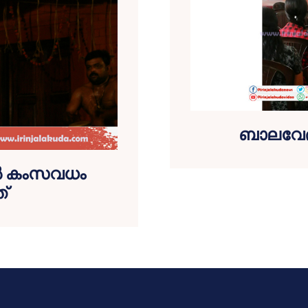
ബാലവേദി
്‍ കംസവധം
്