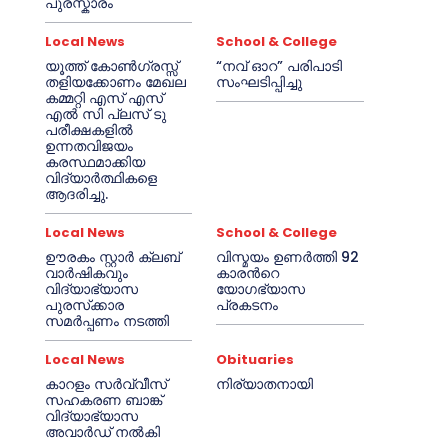
പുരസ്കാരം
Local News
School & College
യൂത്ത് കോൺഗ്രസ്സ്
“നവ് ഓറ” പരിപാടി
തളിയക്കോണം മേഖല
സംഘടിപ്പിച്ചു
കമ്മറ്റി എസ് എസ്
എൽ സി പ്ലസ് ടു
പരീക്ഷകളിൽ
ഉന്നതവിജയം
കരസ്ഥമാക്കിയ
വിദ്യാർത്ഥികളെ
ആദരിച്ചു.
Local News
School & College
ഊരകം സ്റ്റാർ ക്ലബ്
വിസ്മയം ഉണർത്തി 92
വാർഷികവും
കാരൻറെ
വിദ്യാഭ്യാസ
യോഗഭ്യാസ
പുരസ്‌ക്കാര
പ്രകടനം
സമർപ്പണം നടത്തി
Local News
Obituaries
കാറളം സർവ്വീസ്
നിര്യാതനായി
സഹകരണ ബാങ്ക്
വിദ്യാഭ്യാസ
അവാർഡ് നൽകി