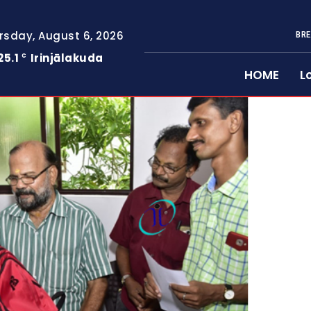
rsday, August 6, 2026
BRE
25.1
Irinjālakuda
C
HOME
L