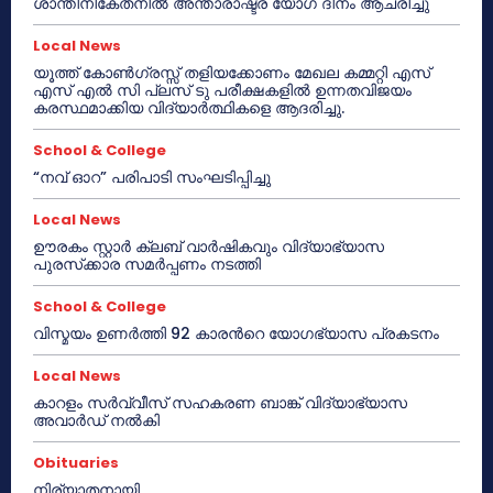
ശാന്തിനികേതനിൽ അന്താരാഷ്ട്ര യോഗ ദിനം ആചരിച്ചു
Local News
യൂത്ത് കോൺഗ്രസ്സ് തളിയക്കോണം മേഖല കമ്മറ്റി എസ്
എസ് എൽ സി പ്ലസ് ടു പരീക്ഷകളിൽ ഉന്നതവിജയം
കരസ്ഥമാക്കിയ വിദ്യാർത്ഥികളെ ആദരിച്ചു.
School & College
“നവ് ഓറ” പരിപാടി സംഘടിപ്പിച്ചു
Local News
ഊരകം സ്റ്റാർ ക്ലബ് വാർഷികവും വിദ്യാഭ്യാസ
പുരസ്‌ക്കാര സമർപ്പണം നടത്തി
School & College
വിസ്മയം ഉണർത്തി 92 കാരൻറെ യോഗഭ്യാസ പ്രകടനം
Local News
കാറളം സർവ്വീസ് സഹകരണ ബാങ്ക് വിദ്യാഭ്യാസ
അവാർഡ് നൽകി
Obituaries
നിര്യാതനായി