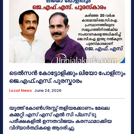
ടെൽസൻ കോട്ടോളിക്കും ലിയോ പോളിനും
ജെ.എഫ്.എസ്. പുരസ്കാരം
Local News
June 24, 2026
യൂത്ത് കോൺഗ്രസ്സ് തളിയക്കോണം മേഖല
കമ്മറ്റി എസ് എസ് എൽ സി പ്ലസ് ടു
പരീക്ഷകളിൽ ഉന്നതവിജയം കരസ്ഥമാക്കിയ
വിദ്യാർത്ഥികളെ ആദരിച്ചു.