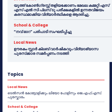
യൂത്ത് കോൺഗ്രസ്സ് തളിയക്കോണം മേഖല കമ്മറ്റി എസ്
എസ് എൽ സി പ്ലസ് ടു പരീക്ഷകളിൽ ഉന്നതവിജയം
കരസ്ഥമാക്കിയ വിദ്യാർത്ഥികളെ ആദരിച്ചു.
School & College
“നവ് ഓറ” പരിപാടി സംഘടിപ്പിച്ചു
Local News
ഊരകം സ്റ്റാർ ക്ലബ് വാർഷികവും വിദ്യാഭ്യാസ
പുരസ്‌ക്കാര സമർപ്പണം നടത്തി
Topics
Local News
ടെൽസൻ കോട്ടോളിക്കും ലിയോ പോളിനും ജെ.എഫ്.എസ്.
പുരസ്കാരം
School & College