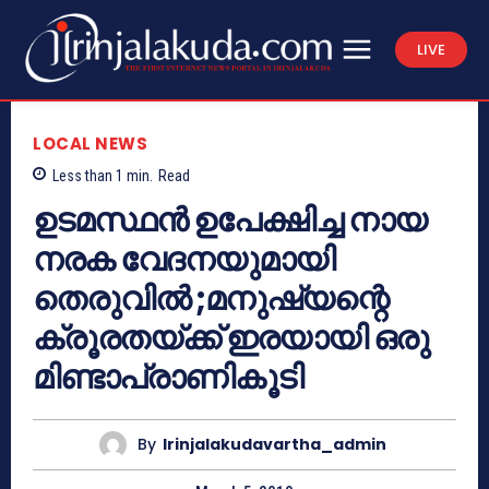
LIVE
LOCAL NEWS
Less than 1
min.
Read
ഉടമസ്ഥന്‍ ഉപേക്ഷിച്ച നായ
നരക വേദനയുമായി
തെരുവില്‍ ;മനുഷ്യന്റെ
ക്രൂരതയ്ക്ക് ഇരയായി ഒരു
മിണ്ടാപ്രാണികൂടി
By
Irinjalakudavartha_admin