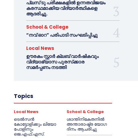
പ്ലസ് ടു പരീക്ഷകളിൽ ഉന്നതവിജയം
കരസ്ഥമാക്കിയ വിദ്യാർത്ഥികളെ
ആദരിച്ചു.
School & College
“നവ് ഓറ” പരിപാടി സംഘടിപ്പിച്ചു
Local News
ഊരകം സ്റ്റാർ ക്ലബ് വാർഷികവും
വിദ്യാഭ്യാസ പുരസ്‌ക്കാര
സമർപ്പണം നടത്തി
Topics
Local News
School & College
ടെൽസൻ
ശാന്തിനികേതനിൽ
കോട്ടോളിക്കും ലിയോ
അന്താരാഷ്ട്ര യോഗ
പോളിനും
ദിനം ആചരിച്ചു
ജെ.എഫ്.എസ്.