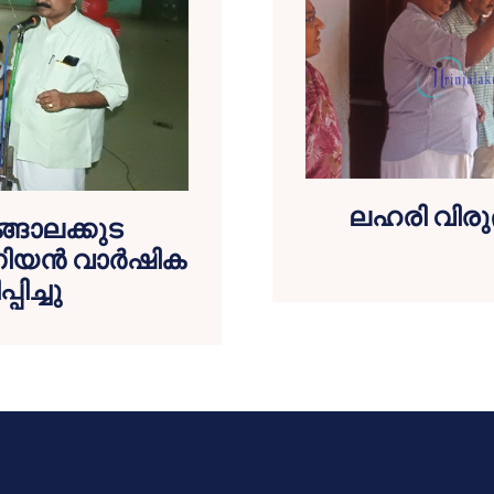
ലഹരി വിരു
്ങാലക്കുട
ൂണിയന്‍ വാര്‍ഷിക
ിച്ചു