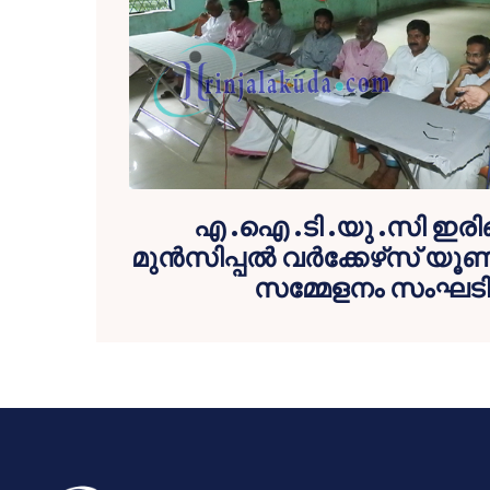
എ .ഐ .ടി .യു .സി ഇരിങ
മുന്‍സിപ്പല്‍ വര്‍ക്കേഴ്‌സ് യ
സമ്മേളനം സംഘടിപ്പ