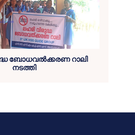
ദ്ധ ബോധവല്‍ക്കരണ റാലി
നടത്തി