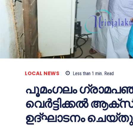
LOCAL NEWS
Less than 1
min.
Read
പൂമംഗലം ഗ്രാമപഞ്
വെര്‍ട്ടിക്കല്‍ ആക്‌സ
ഉദ്ഘാടനം ചെയ്തു