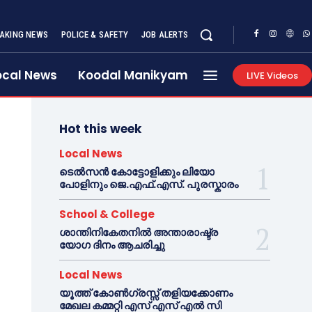
AKING NEWS
POLICE & SAFETY
JOB ALERTS
ocal News
Koodal Manikyam
LIVE Videos
Hot this week
Local News
ടെൽസൻ കോട്ടോളിക്കും ലിയോ
പോളിനും ജെ.എഫ്.എസ്. പുരസ്കാരം
School & College
ശാന്തിനികേതനിൽ അന്താരാഷ്ട്ര
യോഗ ദിനം ആചരിച്ചു
Local News
യൂത്ത് കോൺഗ്രസ്സ് തളിയക്കോണം
മേഖല കമ്മറ്റി എസ് എസ് എൽ സി