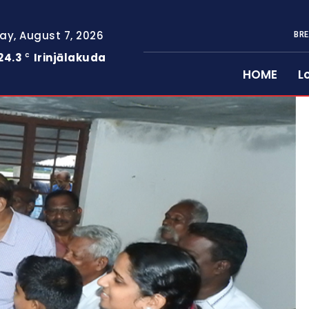
day, August 7, 2026
BRE
24.3
Irinjālakuda
C
HOME
L