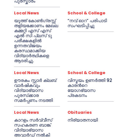
പുരസ്കാരം
Local News
School & College
യൂത്ത് കോൺഗ്രസ്സ്
“നവ് ഓറ” പരിപാടി
തളിയക്കോണം മേഖല
സംഘടിപ്പിച്ചു
കമ്മറ്റി എസ് എസ്
എൽ സി പ്ലസ് ടു
പരീക്ഷകളിൽ
ഉന്നതവിജയം
കരസ്ഥമാക്കിയ
വിദ്യാർത്ഥികളെ
ആദരിച്ചു.
Local News
School & College
ഊരകം സ്റ്റാർ ക്ലബ്
വിസ്മയം ഉണർത്തി 92
വാർഷികവും
കാരൻറെ
വിദ്യാഭ്യാസ
യോഗഭ്യാസ
പുരസ്‌ക്കാര
പ്രകടനം
സമർപ്പണം നടത്തി
Local News
Obituaries
കാറളം സർവ്വീസ്
നിര്യാതനായി
സഹകരണ ബാങ്ക്
വിദ്യാഭ്യാസ
അവാർഡ് നൽകി