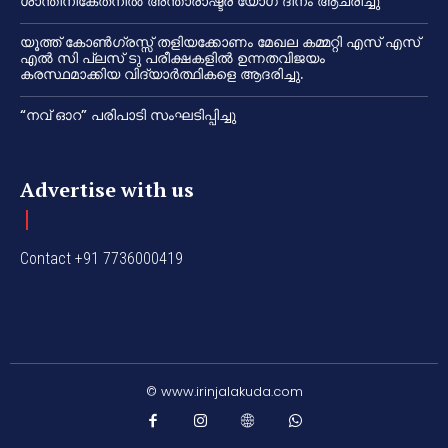
ശാന്തിനികേതനിൽ അന്താരാഷ്ട്ര യോഗ ദിനം ആചരിച്ചു
യൂത്ത് കോൺഗ്രസ്സ് തളിയക്കോണം മേഖല കമ്മറ്റി എസ് എസ്
എൽ സി പ്ലസ് ടു പരീക്ഷകളിൽ ഉന്നതവിജയം
കരസ്ഥമാക്കിയ വിദ്യാർത്ഥികളെ ആദരിച്ചു.
“നവ് ഓറ” പരിപാടി സംഘടിപ്പിച്ചു
Advertise with us
Contact +91 7736000419
© www.irinjalakuda.com