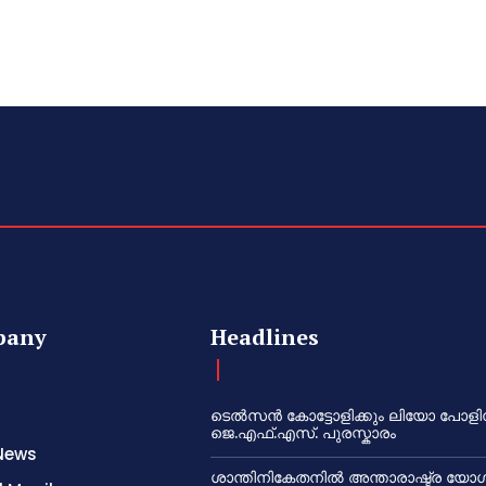
pany
Headlines
ടെൽസൻ കോട്ടോളിക്കും ലിയോ പോളി
ജെ.എഫ്.എസ്. പുരസ്കാരം
News
ശാന്തിനികേതനിൽ അന്താരാഷ്ട്ര യോഗ