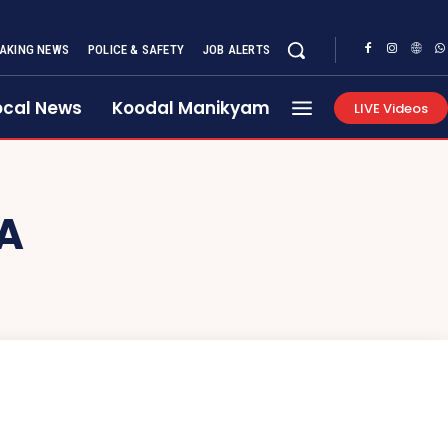
AKING NEWS
POLICE & SAFETY
JOB ALERTS
ocal News
Koodal Manikyam
LIVE Videos
A