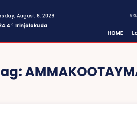
rsday, August 6, 2026
BRE
24.4
Irinjālakuda
C
HOME
L
Tag:
AMMAKOOTAYM