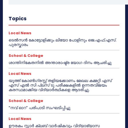
Topics
Local News
ടെൽസൻ കോട്ടോളിക്കും ലിയോ പോളിനും ജെ.എഫ്.എസ്.
പുരസ്കാരം
School & College
ശാന്തിനികേതനിൽ അന്താരാഷ്ട്ര യോഗ ദിനം ആചരിച്ചു
Local News
യൂത്ത് കോൺഗ്രസ്സ് തളിയക്കോണം മേഖല കമ്മറ്റി എസ്
എസ് എൽ സി പ്ലസ് ടു പരീക്ഷകളിൽ ഉന്നതവിജയം
കരസ്ഥമാക്കിയ വിദ്യാർത്ഥികളെ ആദരിച്ചു.
School & College
“നവ് ഓറ” പരിപാടി സംഘടിപ്പിച്ചു
Local News
ഊരകം സ്റ്റാർ ക്ലബ് വാർഷികവും വിദ്യാഭ്യാസ