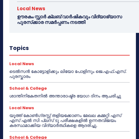
Local News
ഊരകം സ്റ്റാർ ക്ലബ് വാർഷികവും വിദ്യാഭ്യാസ
പുരസ്‌ക്കാര സമർപ്പണം നടത്തി
Topics
Local News
ടെൽസൻ കോട്ടോളിക്കും ലിയോ പോളിനും ജെ.എഫ്.എസ്.
പുരസ്കാരം
School & College
ശാന്തിനികേതനിൽ അന്താരാഷ്ട്ര യോഗ ദിനം ആചരിച്ചു
Local News
യൂത്ത് കോൺഗ്രസ്സ് തളിയക്കോണം മേഖല കമ്മറ്റി എസ്
എസ് എൽ സി പ്ലസ് ടു പരീക്ഷകളിൽ ഉന്നതവിജയം
കരസ്ഥമാക്കിയ വിദ്യാർത്ഥികളെ ആദരിച്ചു.
School & College