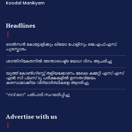
Koodal Manikyam
Headlines
ടെൽസൻ കോട്ടോളിക്കും ലിയോ പോളിനും ജെ.എഫ്.എസ്.
പുരസ്കാരം
ശാന്തിനികേതനിൽ അന്താരാഷ്ട്ര യോഗ ദിനം ആചരിച്ചു
യൂത്ത് കോൺഗ്രസ്സ് തളിയക്കോണം മേഖല കമ്മറ്റി എസ് എസ്
എൽ സി പ്ലസ് ടു പരീക്ഷകളിൽ ഉന്നതവിജയം
കരസ്ഥമാക്കിയ വിദ്യാർത്ഥികളെ ആദരിച്ചു.
“നവ് ഓറ” പരിപാടി സംഘടിപ്പിച്ചു
Advertise with us