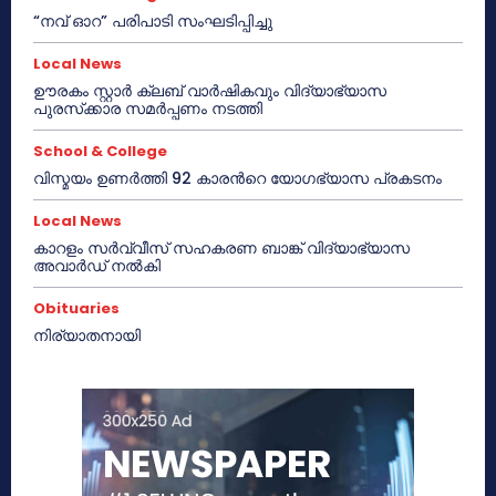
“നവ് ഓറ” പരിപാടി സംഘടിപ്പിച്ചു
Local News
ഊരകം സ്റ്റാർ ക്ലബ് വാർഷികവും വിദ്യാഭ്യാസ
പുരസ്‌ക്കാര സമർപ്പണം നടത്തി
School & College
വിസ്മയം ഉണർത്തി 92 കാരൻറെ യോഗഭ്യാസ പ്രകടനം
Local News
കാറളം സർവ്വീസ് സഹകരണ ബാങ്ക് വിദ്യാഭ്യാസ
അവാർഡ് നൽകി
Obituaries
നിര്യാതനായി