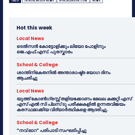
TAGS
IRINJALAKUDA NEWS
IRINJALAKUDA.COM
NEWS
Hot this week
Local News
ടെൽസൻ കോട്ടോളിക്കും ലിയോ പോളിനും
ജെ.എഫ്.എസ്. പുരസ്കാരം
School & College
ശാന്തിനികേതനിൽ അന്താരാഷ്ട്ര യോഗ ദിനം
ആചരിച്ചു
Local News
യൂത്ത് കോൺഗ്രസ്സ് തളിയക്കോണം മേഖല കമ്മറ്റി എസ്
എസ് എൽ സി പ്ലസ് ടു പരീക്ഷകളിൽ ഉന്നതവിജയം
കരസ്ഥമാക്കിയ വിദ്യാർത്ഥികളെ ആദരിച്ചു.
School & College
“നവ് ഓറ” പരിപാടി സംഘടിപ്പിച്ചു