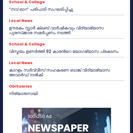
School & College
“നവ് ഓറ” പരിപാടി സംഘടിപ്പിച്ചു
Local News
ഊരകം സ്റ്റാർ ക്ലബ് വാർഷികവും വിദ്യാഭ്യാസ
പുരസ്‌ക്കാര സമർപ്പണം നടത്തി
School & College
വിസ്മയം ഉണർത്തി 92 കാരൻറെ യോഗഭ്യാസ പ്രകടനം
Local News
കാറളം സർവ്വീസ് സഹകരണ ബാങ്ക് വിദ്യാഭ്യാസ
അവാർഡ് നൽകി
Obituaries
നിര്യാതനായി