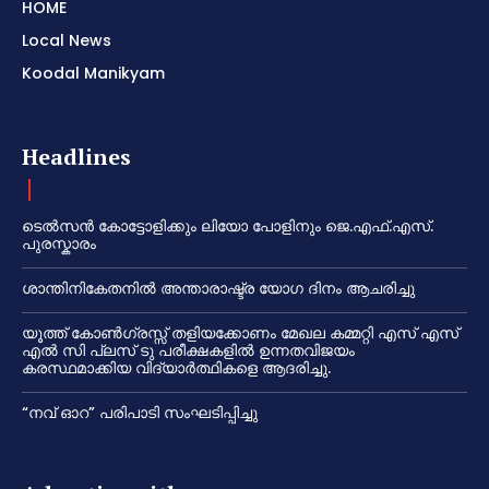
HOME
Local News
Koodal Manikyam
Headlines
ടെൽസൻ കോട്ടോളിക്കും ലിയോ പോളിനും ജെ.എഫ്.എസ്.
പുരസ്കാരം
ശാന്തിനികേതനിൽ അന്താരാഷ്ട്ര യോഗ ദിനം ആചരിച്ചു
യൂത്ത് കോൺഗ്രസ്സ് തളിയക്കോണം മേഖല കമ്മറ്റി എസ് എസ്
എൽ സി പ്ലസ് ടു പരീക്ഷകളിൽ ഉന്നതവിജയം
കരസ്ഥമാക്കിയ വിദ്യാർത്ഥികളെ ആദരിച്ചു.
“നവ് ഓറ” പരിപാടി സംഘടിപ്പിച്ചു