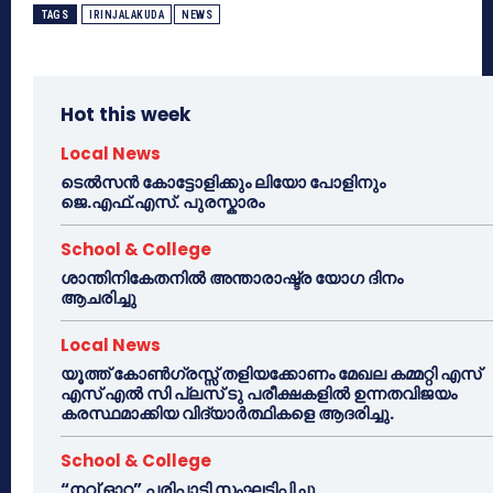
TAGS
IRINJALAKUDA
NEWS
Hot this week
Local News
ടെൽസൻ കോട്ടോളിക്കും ലിയോ പോളിനും
ജെ.എഫ്.എസ്. പുരസ്കാരം
School & College
ശാന്തിനികേതനിൽ അന്താരാഷ്ട്ര യോഗ ദിനം
ആചരിച്ചു
Local News
യൂത്ത് കോൺഗ്രസ്സ് തളിയക്കോണം മേഖല കമ്മറ്റി എസ്
എസ് എൽ സി പ്ലസ് ടു പരീക്ഷകളിൽ ഉന്നതവിജയം
കരസ്ഥമാക്കിയ വിദ്യാർത്ഥികളെ ആദരിച്ചു.
School & College
“നവ് ഓറ” പരിപാടി സംഘടിപ്പിച്ചു