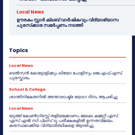
Local News
ഊരകം സ്റ്റാർ ക്ലബ് വാർഷികവും വിദ്യാഭ്യാസ
പുരസ്‌ക്കാര സമർപ്പണം നടത്തി
Topics
Local News
ടെൽസൻ കോട്ടോളിക്കും ലിയോ പോളിനും ജെ.എഫ്.എസ്.
പുരസ്കാരം
School & College
ശാന്തിനികേതനിൽ അന്താരാഷ്ട്ര യോഗ ദിനം ആചരിച്ചു
Local News
യൂത്ത് കോൺഗ്രസ്സ് തളിയക്കോണം മേഖല കമ്മറ്റി എസ്
എസ് എൽ സി പ്ലസ് ടു പരീക്ഷകളിൽ ഉന്നതവിജയം
കരസ്ഥമാക്കിയ വിദ്യാർത്ഥികളെ ആദരിച്ചു.