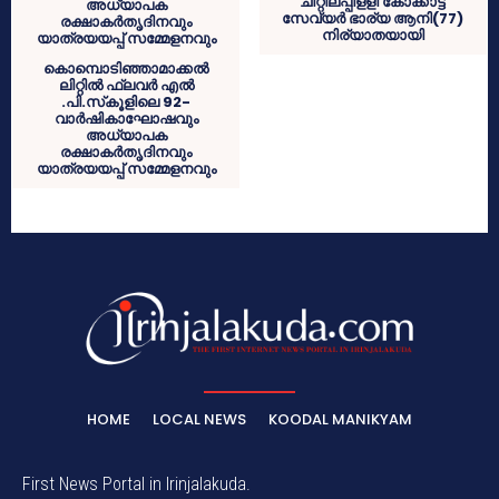
ചിറ്റിലപ്പിളളി കോക്കാട്ട്
സേവ്യര്‍ ഭാര്യ ആനി(77)
നിര്യാതയായി
കൊമ്പൊടിഞ്ഞാമാക്കല്‍
ലിറ്റില്‍ ഫ്‌ലവര്‍ എല്‍
.പി.സ്‌കൂളിലെ 92-
വാര്‍ഷികാഘോഷവും
അധ്യാപക
രക്ഷാകര്‍തൃദിനവും
യാത്രയയപ്പ് സമ്മേളനവും
HOME
LOCAL NEWS
KOODAL MANIKYAM
First News Portal in Irinjalakuda.