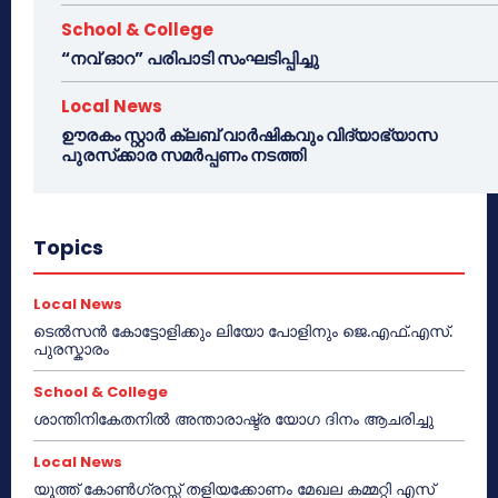
School & College
“നവ് ഓറ” പരിപാടി സംഘടിപ്പിച്ചു
Local News
ഊരകം സ്റ്റാർ ക്ലബ് വാർഷികവും വിദ്യാഭ്യാസ
പുരസ്‌ക്കാര സമർപ്പണം നടത്തി
Topics
Local News
ടെൽസൻ കോട്ടോളിക്കും ലിയോ പോളിനും ജെ.എഫ്.എസ്.
പുരസ്കാരം
School & College
ശാന്തിനികേതനിൽ അന്താരാഷ്ട്ര യോഗ ദിനം ആചരിച്ചു
Local News
യൂത്ത് കോൺഗ്രസ്സ് തളിയക്കോണം മേഖല കമ്മറ്റി എസ്