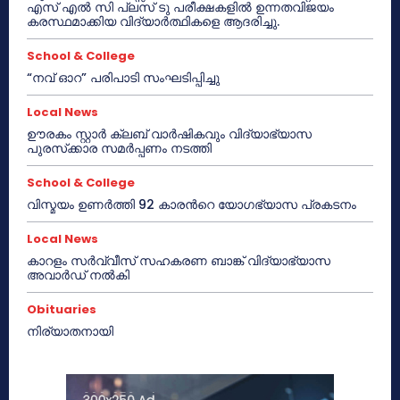
എസ് എൽ സി പ്ലസ് ടു പരീക്ഷകളിൽ ഉന്നതവിജയം
കരസ്ഥമാക്കിയ വിദ്യാർത്ഥികളെ ആദരിച്ചു.
School & College
“നവ് ഓറ” പരിപാടി സംഘടിപ്പിച്ചു
Local News
ഊരകം സ്റ്റാർ ക്ലബ് വാർഷികവും വിദ്യാഭ്യാസ
പുരസ്‌ക്കാര സമർപ്പണം നടത്തി
School & College
വിസ്മയം ഉണർത്തി 92 കാരൻറെ യോഗഭ്യാസ പ്രകടനം
Local News
കാറളം സർവ്വീസ് സഹകരണ ബാങ്ക് വിദ്യാഭ്യാസ
അവാർഡ് നൽകി
Obituaries
നിര്യാതനായി