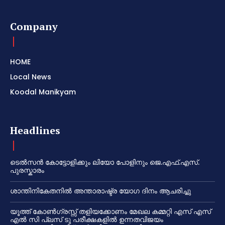
Company
HOME
Local News
Koodal Manikyam
Headlines
ടെൽസൻ കോട്ടോളിക്കും ലിയോ പോളിനും ജെ.എഫ്.എസ്.
പുരസ്കാരം
ശാന്തിനികേതനിൽ അന്താരാഷ്ട്ര യോഗ ദിനം ആചരിച്ചു
യൂത്ത് കോൺഗ്രസ്സ് തളിയക്കോണം മേഖല കമ്മറ്റി എസ് എസ്
എൽ സി പ്ലസ് ടു പരീക്ഷകളിൽ ഉന്നതവിജയം