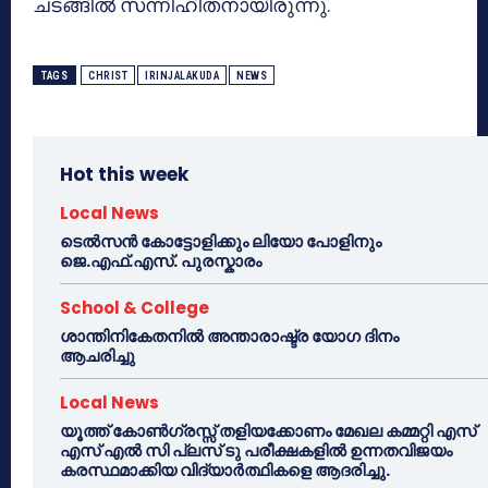
ചടങ്ങില്‍ സന്നിഹിതനായിരുന്നു.
TAGS
CHRIST
IRINJALAKUDA
NEWS
Hot this week
Local News
ടെൽസൻ കോട്ടോളിക്കും ലിയോ പോളിനും
ജെ.എഫ്.എസ്. പുരസ്കാരം
School & College
ശാന്തിനികേതനിൽ അന്താരാഷ്ട്ര യോഗ ദിനം
ആചരിച്ചു
Local News
യൂത്ത് കോൺഗ്രസ്സ് തളിയക്കോണം മേഖല കമ്മറ്റി എസ്
എസ് എൽ സി പ്ലസ് ടു പരീക്ഷകളിൽ ഉന്നതവിജയം
കരസ്ഥമാക്കിയ വിദ്യാർത്ഥികളെ ആദരിച്ചു.