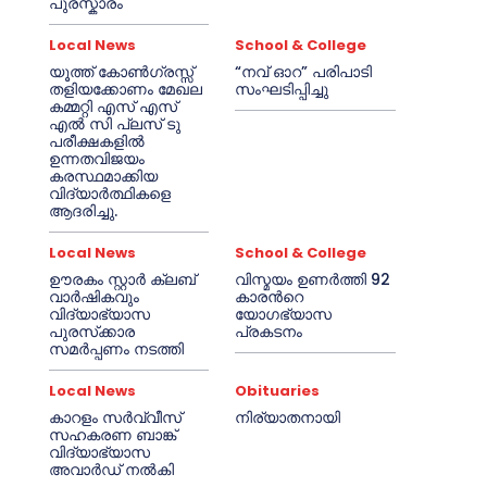
പുരസ്കാരം
Local News
School & College
യൂത്ത് കോൺഗ്രസ്സ്
“നവ് ഓറ” പരിപാടി
തളിയക്കോണം മേഖല
സംഘടിപ്പിച്ചു
കമ്മറ്റി എസ് എസ്
എൽ സി പ്ലസ് ടു
പരീക്ഷകളിൽ
ഉന്നതവിജയം
കരസ്ഥമാക്കിയ
വിദ്യാർത്ഥികളെ
ആദരിച്ചു.
Local News
School & College
ഊരകം സ്റ്റാർ ക്ലബ്
വിസ്മയം ഉണർത്തി 92
വാർഷികവും
കാരൻറെ
വിദ്യാഭ്യാസ
യോഗഭ്യാസ
പുരസ്‌ക്കാര
പ്രകടനം
സമർപ്പണം നടത്തി
Local News
Obituaries
കാറളം സർവ്വീസ്
നിര്യാതനായി
സഹകരണ ബാങ്ക്
വിദ്യാഭ്യാസ
അവാർഡ് നൽകി