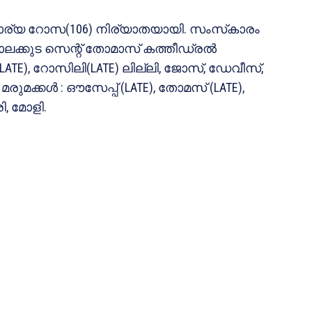
് ഭാര്യ റോസ(106) നിര്യാതയായി. സംസ്‌കാരം
്ങാലക്കുട സെന്റ് തോമാസ് കത്തീഡ്രല്‍
LATE), റോസിലി(LATE) ലില്ലി, ജോസ്, ഡേവീസ്,
. മരുമക്കള്‍ : ഔസേപ്പ് (LATE), തോമസ് (LATE),
ി, മോളി.