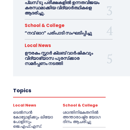
പ്ലസ് ടു പരീക്ഷകളിൽ ഉന്നതവിജയം
കരസ്ഥമാക്കിയ വിദ്യാർത്ഥികളെ
ആദരിച്ചു.
School & College
“നവ് ഓറ” പരിപാടി സംഘടിപ്പിച്ചു
Local News
ഊരകം സ്റ്റാർ ക്ലബ് വാർഷികവും
വിദ്യാഭ്യാസ പുരസ്‌ക്കാര
സമർപ്പണം നടത്തി
Topics
Local News
School & College
ടെൽസൻ
ശാന്തിനികേതനിൽ
കോട്ടോളിക്കും ലിയോ
അന്താരാഷ്ട്ര യോഗ
പോളിനും
ദിനം ആചരിച്ചു
ജെ.എഫ്.എസ്.