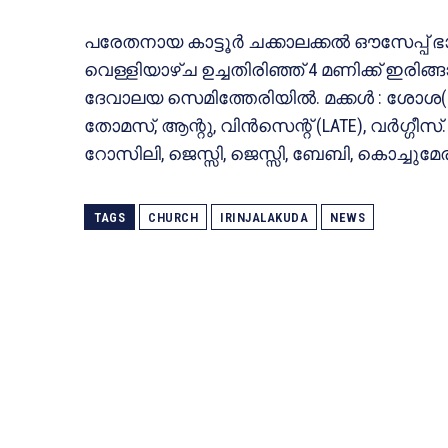
പരേതനായ കാട്ടൂര്‍ ചക്കാലക്കല്‍ ഔസേപ്പ
വെള്ളിയാഴ്ച ഉച്ചതിരിഞ്ഞ് 4 മണിക്ക് ഇരിങ
ദേവാലയ സെമിത്തേരിയില്‍. മക്കള്‍ : ശോശ(
തോമസ്, ആന്റു, വിന്‍സെന്റ് (LATE), വര്‍ഗ്ഗീസ്
റോസിലി, ജെസ്സി, ജെസ്സി, ബേബി, കൊച്ചുമേര
TAGS
CHURCH
IRINJALAKUDA
NEWS