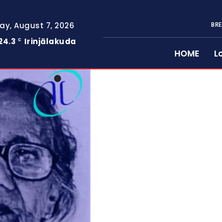
day, August 7, 2026
BRE
24.3
Irinjālakuda
C
HOME
L