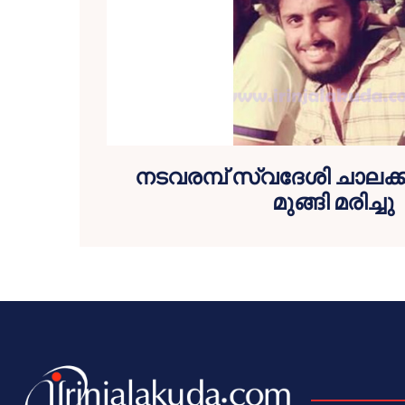
നടവരമ്പ് സ്വദേശി ചാലക്ക
മുങ്ങി മരിച്ചു