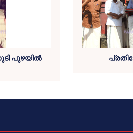
ുടി പുഴയില്‍
പ്രതി