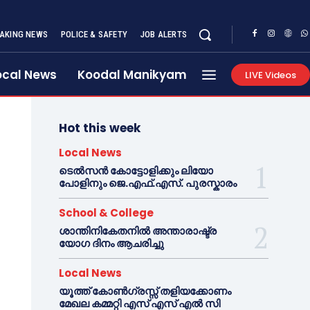
AKING NEWS
POLICE & SAFETY
JOB ALERTS
ocal News
Koodal Manikyam
LIVE Videos
Hot this week
Local News
ടെൽസൻ കോട്ടോളിക്കും ലിയോ
പോളിനും ജെ.എഫ്.എസ്. പുരസ്കാരം
School & College
ശാന്തിനികേതനിൽ അന്താരാഷ്ട്ര
യോഗ ദിനം ആചരിച്ചു
Local News
യൂത്ത് കോൺഗ്രസ്സ് തളിയക്കോണം
മേഖല കമ്മറ്റി എസ് എസ് എൽ സി