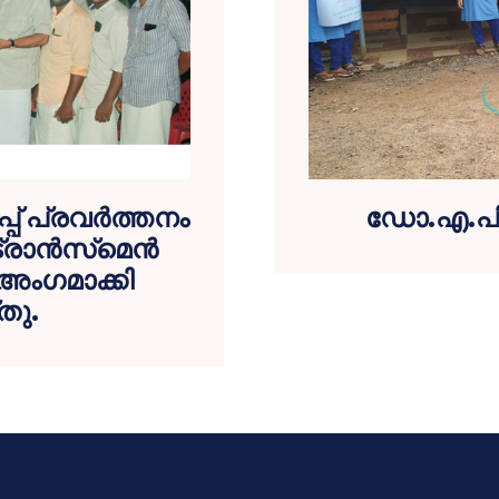
് പ്രവര്‍ത്തനം
ഡോ.എ.പി
ാന്‍സ്‌മെന്‍
അംഗമാക്കി
തു.