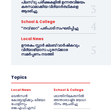
പ്ലസ് ടു പരീക്ഷകളിൽ ഉന്നതവിജയം
കരസ്ഥമാക്കിയ വിദ്യാർത്ഥികളെ
ആദരിച്ചു.
School & College
“നവ് ഓറ” പരിപാടി സംഘടിപ്പിച്ചു
Local News
ഊരകം സ്റ്റാർ ക്ലബ് വാർഷികവും
വിദ്യാഭ്യാസ പുരസ്‌ക്കാര
സമർപ്പണം നടത്തി
Topics
Local News
School & College
ടെൽസൻ
ശാന്തിനികേതനിൽ
കോട്ടോളിക്കും ലിയോ
അന്താരാഷ്ട്ര യോഗ
പോളിനും
ദിനം ആചരിച്ചു
ജെ.എഫ്.എസ്.