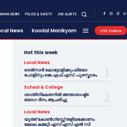
AKING NEWS
POLICE & SAFETY
JOB ALERTS
ocal News
Koodal Manikyam
LIVE Videos
Hot this week
Local News
ടെൽസൻ കോട്ടോളിക്കും ലിയോ
പോളിനും ജെ.എഫ്.എസ്. പുരസ്കാരം
School & College
ശാന്തിനികേതനിൽ അന്താരാഷ്ട്ര
യോഗ ദിനം ആചരിച്ചു
Local News
യൂത്ത് കോൺഗ്രസ്സ് തളിയക്കോണം
മേഖല കമ്മറ്റി എസ് എസ് എൽ സി