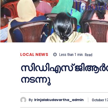
LOCAL NEWS
Less than 1
min.
Read
സിഡിഎസ് ജിആര്
നടന്നു
By
Irinjalakudavartha_admin
October 1