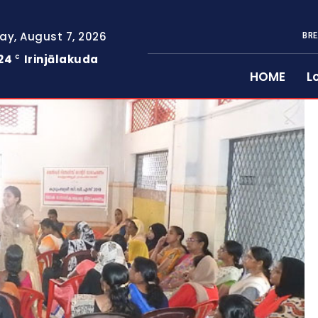
day, August 7, 2026
BRE
24
Irinjālakuda
C
HOME
L