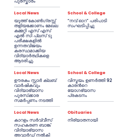
പുരസ്കാരം
Local News
School & College
യൂത്ത് കോൺഗ്രസ്സ്
“നവ് ഓറ” പരിപാടി
തളിയക്കോണം മേഖല
സംഘടിപ്പിച്ചു
കമ്മറ്റി എസ് എസ്
എൽ സി പ്ലസ് ടു
പരീക്ഷകളിൽ
ഉന്നതവിജയം
കരസ്ഥമാക്കിയ
വിദ്യാർത്ഥികളെ
ആദരിച്ചു.
Local News
School & College
ഊരകം സ്റ്റാർ ക്ലബ്
വിസ്മയം ഉണർത്തി 92
വാർഷികവും
കാരൻറെ
വിദ്യാഭ്യാസ
യോഗഭ്യാസ
പുരസ്‌ക്കാര
പ്രകടനം
സമർപ്പണം നടത്തി
Local News
Obituaries
കാറളം സർവ്വീസ്
നിര്യാതനായി
സഹകരണ ബാങ്ക്
വിദ്യാഭ്യാസ
അവാർഡ് നൽകി