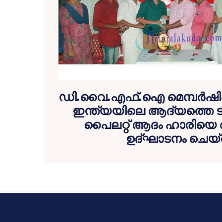
ഡി.വൈ.എഫ്.ഐ മെമ്പര്‍ഷിപ്പ
ഇന്ത്യയിലെ ആദ്യത്തെ ട്ര
പൈലറ്റ് ആദം ഹാരിയെ 
ഉദ്ഘാടനം ചെയ്