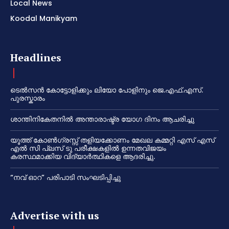
Local News
Koodal Manikyam
Headlines
ടെൽസൻ കോട്ടോളിക്കും ലിയോ പോളിനും ജെ.എഫ്.എസ്.
പുരസ്കാരം
ശാന്തിനികേതനിൽ അന്താരാഷ്ട്ര യോഗ ദിനം ആചരിച്ചു
യൂത്ത് കോൺഗ്രസ്സ് തളിയക്കോണം മേഖല കമ്മറ്റി എസ് എസ്
എൽ സി പ്ലസ് ടു പരീക്ഷകളിൽ ഉന്നതവിജയം
കരസ്ഥമാക്കിയ വിദ്യാർത്ഥികളെ ആദരിച്ചു.
“നവ് ഓറ” പരിപാടി സംഘടിപ്പിച്ചു
Advertise with us