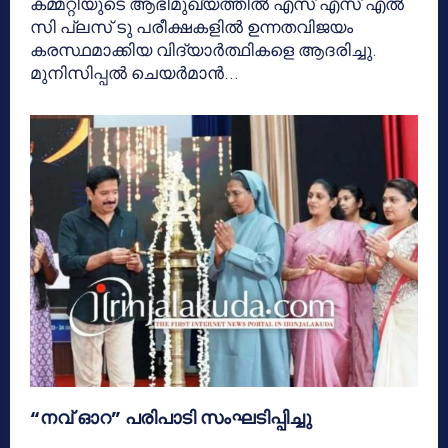
കമ്മറ്റിയുടെ ആഭിമുഖ്യത്തിൽ എസ് എസ് എൽ
സി പ്ലസ് ടു പരീക്ഷകളിൽ ഉന്നതവിജയം
കരസ്ഥമാക്കിയ വിദ്യാർത്ഥികളെ ആദരിച്ചു.
മുനിസിപ്പൽ ചെയർമാൻ...
“നവ് ഓറ” പരിപാടി സംഘടിപ്പിച്ചു