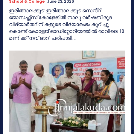
School & College
June 23, 2026
ഇരിങ്ങാലക്കുട: ഇരിങ്ങാലക്കുട സെൻ്റ്
ജോസഫ്സ്സ് കോളേജിൽ നാലു വർഷബിരുദ
വിദ്യാർത്ഥിനികളുടെ വിദ്യാരംഭം കുറിച്ചു
കൊണ്ട് കോളേജ് ഓഡിറ്റോറിയത്തിൽ രാവിലെ 10
മണിക്ക് "നവ് ഓറ" പരിപാടി...