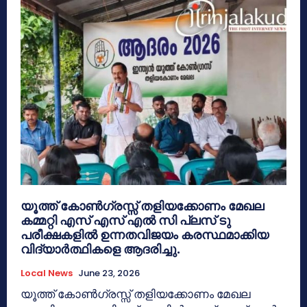
യൂത്ത് കോൺഗ്രസ്സ് തളിയക്കോണം മേഖല
കമ്മറ്റി എസ് എസ് എൽ സി പ്ലസ് ടു
പരീക്ഷകളിൽ ഉന്നതവിജയം കരസ്ഥമാക്കിയ
വിദ്യാർത്ഥികളെ ആദരിച്ചു.
Local News
June 23, 2026
യൂത്ത് കോൺഗ്രസ്സ് തളിയക്കോണം മേഖല