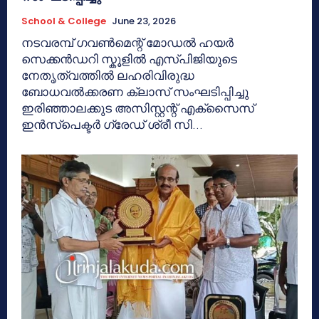
School & College
June 23, 2026
നടവരമ്പ് ഗവൺമെന്റ് മോഡൽ ഹയർ
സെക്കൻഡറി സ്കൂളിൽ എസ്പിജിയുടെ
നേതൃത്വത്തിൽ ലഹരിവിരുദ്ധ
ബോധവൽക്കരണ ക്ലാസ് സംഘടിപ്പിച്ചു
ഇരിഞ്ഞാലക്കുട അസിസ്റ്റന്റ് എക്സൈസ്
ഇൻസ്പെക്ടർ ഗ്രേഡ് ശ്രീ സി...