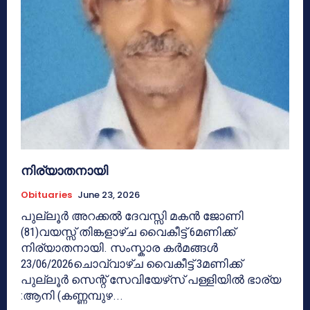
നിര്യാതനായി
Obituaries
June 23, 2026
പുല്ലൂർ അറക്കൽ ദേവസ്സി മകൻ ജോണി
(81)വയസ്സ് തിങ്കളാഴ്ച വൈകീട്ട് 6മണിക്ക്
നിര്യാതനായി. സംസ്കാര കർമങ്ങൾ
23/06/2026ചൊവ്വാഴ്ച വൈകീട്ട് 3മണിക്ക്
പുല്ലൂർ സെന്റ് സേവിയേഴ്‌സ് പള്ളിയിൽ ഭാര്യ
:ആനി (കണ്ണമ്പുഴ...