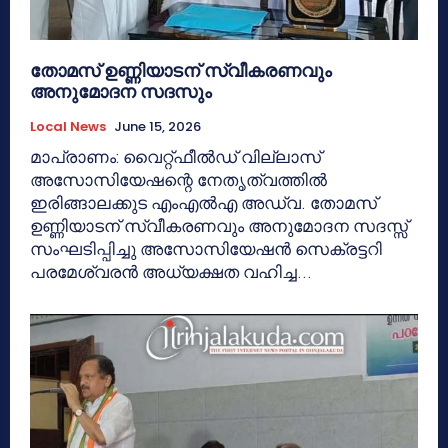
തോമസ് ഉണ്ണിയാടന് സ്വീകരണവും
അനുമോദന സദസും
Local News
June 15, 2026
മാപ്രാണം: വൈറ്റ്ഫീൽഡ് വില്ലാസ്
അസോസിയേഷന്റെ നേതൃത്വത്തിൽ
ഇരിങ്ങാലക്കുട എംഎൽഎ അഡ്വ. തോമസ്
ഉണ്ണിയാടന് സ്വീകരണവും അനുമോദന സദസ്സ്
സംഘടിപ്പിച്ചു അസോസിയേഷൻ സെക്രട്ടറി
പരമേശ്വരൻ അധ്യക്ഷത വഹിച്ച...