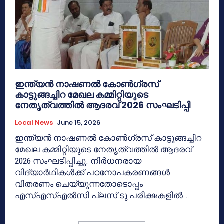
ഇന്ത്യൻ നാഷണൽ കോൺഗ്രസ്
കാട്ടുങ്ങച്ചിറ മേഖല കമ്മിറ്റിയുടെ
നേതൃത്വത്തിൽ ആദരവ് 2026 സംഘടിപ്പി
Local News
June 15, 2026
ഇന്ത്യൻ നാഷണൽ കോൺഗ്രസ് കാട്ടുങ്ങച്ചിറ
മേഖല കമ്മിറ്റിയുടെ നേതൃത്വത്തിൽ ആദരവ്
2026 സംഘടിപ്പിച്ചു. നിർധനരായ
വിദ്യാർഥികൾക്ക് പഠനോപകരണങ്ങൾ
വിതരണം ചെയ്യുന്നതോടൊപ്പം
എസ്എസ്എൽസി പ്ലസ് ടു പരീക്ഷകളിൽ...