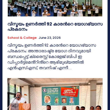
വിസ്മയം ഉണർത്തി 92 കാരൻറെ യോഗഭ്യാസ
പ്രകടനം
School & College
June 23, 2026
വിസ്മയം ഉണർത്തി 92 കാരൻറെ യോഗഭ്യാസ
പ്രകടനം: അന്താരാഷ്ട്ര യോഗ ദിനവുമായി
ബന്ധപ്പെട്ട് ക്രൈസ്റ്റ് കോളേജ് ബിപി ഇ
ഡിപ്പാർട്ട്മെൻ്റിൻ്റെ ആഭിമുഖ്യത്തിൽ
എൻഎസ്എസ്, തവനിഷ് എന്നീ...