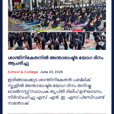
ശാന്തിനികേതനിൽ അന്താരാഷ്ട്ര യോഗ ദിനം
ആചരിച്ചു
School & College
June 23, 2026
ഇരിങ്ങാലക്കുട ശാന്തിനികേതൻ പബ്ലിക്
സ്കൂളിൽ അന്താരാഷ്ട്ര യോഗ ദിനം തനിഷ്ക
വെൽനസ്സ് സ്ഥാപക തൃപ്‌തി ദിലീപ് ഉദ്ഘാടനം
നിർവ്വഹിച്ചു.എസ്. എൻ .ഇ .എസ് പ്രസിഡണ്ട്
സന്തോഷ്...