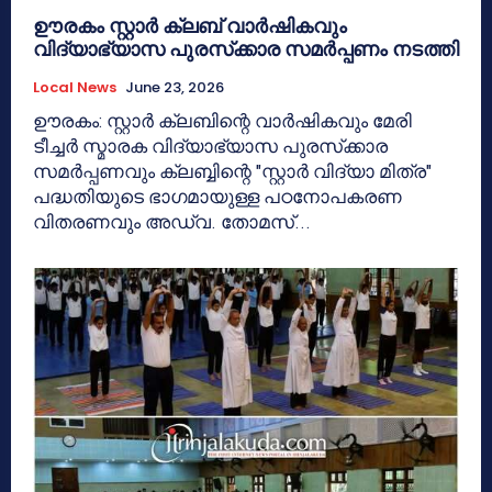
ഊരകം സ്റ്റാർ ക്ലബ് വാർഷികവും
വിദ്യാഭ്യാസ പുരസ്‌ക്കാര സമർപ്പണം നടത്തി
Local News
June 23, 2026
ഊരകം: സ്റ്റാർ ക്ലബിന്റെ വാർഷികവും മേരി
ടീച്ചർ സ്മാരക വിദ്യാഭ്യാസ പുരസ്‌ക്കാര
സമർപ്പണവും ക്ലബ്ബിന്റെ "സ്റ്റാർ വിദ്യാ മിത്ര"
പദ്ധതിയുടെ ഭാഗമായുള്ള പഠനോപകരണ
വിതരണവും അഡ്വ. തോമസ്...