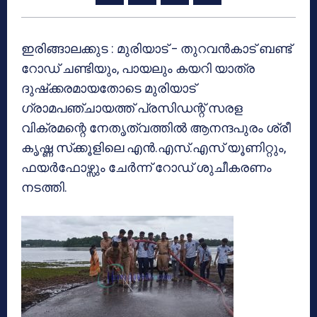
ഇരിങ്ങാലക്കുട : മുരിയാട് – തുറവന്‍കാട് ബണ്ട്
റോഡ് ചണ്ടിയും, പായലും കയറി യാത്ര
ദുഷ്‌ക്കരമായതോടെ മുരിയാട്
ഗ്രാമപഞ്ചായത്ത് പ്രസിഡന്റ് സരള
വിക്രമന്റെ നേതൃത്വത്തില്‍ ആനന്ദപുരം ശ്രീ
കൃഷ്ണ സ്‌ക്കൂളിലെ എന്‍.എസ്.എസ് യൂണിറ്റും,
ഫയര്‍ഫോഴ്സും ചേര്‍ന്ന് റോഡ് ശുചീകരണം
നടത്തി.