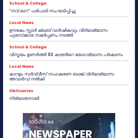
School & College
“നവ് ഓറ” പരിപാടി സംഘടിപ്പിച്ചു
Local News
ഊരകം സ്റ്റാർ ക്ലബ് വാർഷികവും വിദ്യാഭ്യാസ
പുരസ്‌ക്കാര സമർപ്പണം നടത്തി
School & College
വിസ്മയം ഉണർത്തി 92 കാരൻറെ യോഗഭ്യാസ പ്രകടനം
Local News
കാറളം സർവ്വീസ് സഹകരണ ബാങ്ക് വിദ്യാഭ്യാസ
അവാർഡ് നൽകി
Obituaries
നിര്യാതനായി