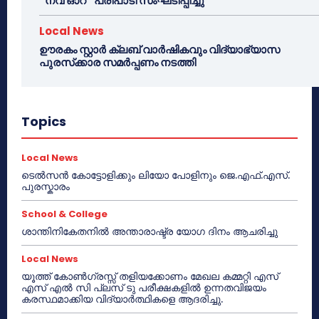
“നവ് ഓറ” പരിപാടി സംഘടിപ്പിച്ചു
Local News
ഊരകം സ്റ്റാർ ക്ലബ് വാർഷികവും വിദ്യാഭ്യാസ
പുരസ്‌ക്കാര സമർപ്പണം നടത്തി
Topics
Local News
ടെൽസൻ കോട്ടോളിക്കും ലിയോ പോളിനും ജെ.എഫ്.എസ്.
പുരസ്കാരം
School & College
ശാന്തിനികേതനിൽ അന്താരാഷ്ട്ര യോഗ ദിനം ആചരിച്ചു
Local News
യൂത്ത് കോൺഗ്രസ്സ് തളിയക്കോണം മേഖല കമ്മറ്റി എസ്
എസ് എൽ സി പ്ലസ് ടു പരീക്ഷകളിൽ ഉന്നതവിജയം
കരസ്ഥമാക്കിയ വിദ്യാർത്ഥികളെ ആദരിച്ചു.