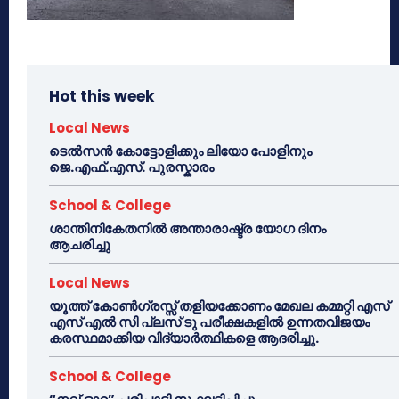
Hot this week
Local News
ടെൽസൻ കോട്ടോളിക്കും ലിയോ പോളിനും
ജെ.എഫ്.എസ്. പുരസ്കാരം
School & College
ശാന്തിനികേതനിൽ അന്താരാഷ്ട്ര യോഗ ദിനം
ആചരിച്ചു
Local News
യൂത്ത് കോൺഗ്രസ്സ് തളിയക്കോണം മേഖല കമ്മറ്റി എസ്
എസ് എൽ സി പ്ലസ് ടു പരീക്ഷകളിൽ ഉന്നതവിജയം
കരസ്ഥമാക്കിയ വിദ്യാർത്ഥികളെ ആദരിച്ചു.
School & College