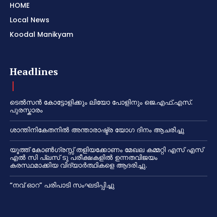
HOME
Local News
Koodal Manikyam
Headlines
ടെൽസൻ കോട്ടോളിക്കും ലിയോ പോളിനും ജെ.എഫ്.എസ്.
പുരസ്കാരം
ശാന്തിനികേതനിൽ അന്താരാഷ്ട്ര യോഗ ദിനം ആചരിച്ചു
യൂത്ത് കോൺഗ്രസ്സ് തളിയക്കോണം മേഖല കമ്മറ്റി എസ് എസ്
എൽ സി പ്ലസ് ടു പരീക്ഷകളിൽ ഉന്നതവിജയം
കരസ്ഥമാക്കിയ വിദ്യാർത്ഥികളെ ആദരിച്ചു.
“നവ് ഓറ” പരിപാടി സംഘടിപ്പിച്ചു