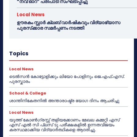
“നവ് ഓറ” പരിപാടി സംഘടിപ്പിച്ചു
Local News
ഊരകം സ്റ്റാർ ക്ലബ് വാർഷികവും വിദ്യാഭ്യാസ
പുരസ്‌ക്കാര സമർപ്പണം നടത്തി
Topics
Local News
ടെൽസൻ കോട്ടോളിക്കും ലിയോ പോളിനും ജെ.എഫ്.എസ്.
പുരസ്കാരം
School & College
ശാന്തിനികേതനിൽ അന്താരാഷ്ട്ര യോഗ ദിനം ആചരിച്ചു
Local News
യൂത്ത് കോൺഗ്രസ്സ് തളിയക്കോണം മേഖല കമ്മറ്റി എസ്
എസ് എൽ സി പ്ലസ് ടു പരീക്ഷകളിൽ ഉന്നതവിജയം
കരസ്ഥമാക്കിയ വിദ്യാർത്ഥികളെ ആദരിച്ചു.