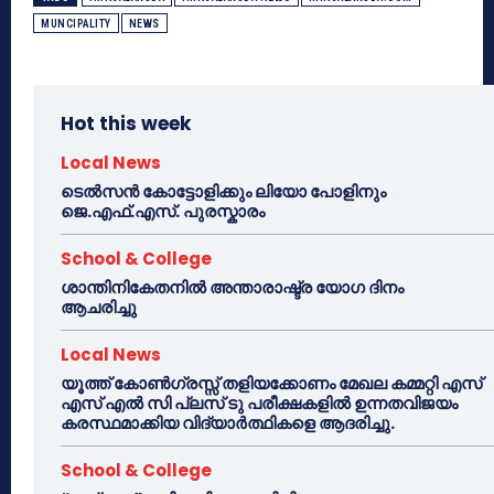
MUNCIPALITY
NEWS
Hot this week
Local News
ടെൽസൻ കോട്ടോളിക്കും ലിയോ പോളിനും
ജെ.എഫ്.എസ്. പുരസ്കാരം
School & College
ശാന്തിനികേതനിൽ അന്താരാഷ്ട്ര യോഗ ദിനം
ആചരിച്ചു
Local News
യൂത്ത് കോൺഗ്രസ്സ് തളിയക്കോണം മേഖല കമ്മറ്റി എസ്
എസ് എൽ സി പ്ലസ് ടു പരീക്ഷകളിൽ ഉന്നതവിജയം
കരസ്ഥമാക്കിയ വിദ്യാർത്ഥികളെ ആദരിച്ചു.
School & College