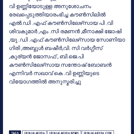
വി ഉണ്ണിയോടുള്ള അനുശോചനം
രേഖപ്പെടുത്തിയാരംഭിച്ച കൗണ്‍സിലില്‍
എല്‍.ഡി .എഫ് കൗണ്‍സിലേഴ്‌സായ പി .വി
ശിവകുമാര്‍ ,എം .സി രമണന്‍ ,മീനാക്ഷി ജോഷി
,യു .ഡി .എഫ് കൗണ്‍സിലേഴ്‌സായ സോണിയാ
ഗിരി ,അബ്ദുള്‍ ബഷീര്‍,വി. സി വര്‍ഗ്ഗീസ്
,കുര്യന്‍ ജോസഫ് , ബി.ജെ.പി
കൗണ്‍സിലേഴ്‌സായ സന്തോഷ് ബോബന്‍
എന്നിവര്‍ സഖാവ് കെ .വി ഉണ്ണിയുടെ
വിയോഗത്തില്‍ അനുസ്മരിച്ചു
TAGS
IRINJALAKUDA
IRINJALAKUDA NEWS
IRINJALAKUDA.COM