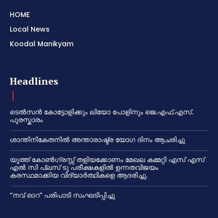
HOME
Local News
Koodal Manikyam
Headlines
ടെൽസൻ കോട്ടോളിക്കും ലിയോ പോളിനും ജെ.എഫ്.എസ്.
പുരസ്കാരം
ശാന്തിനികേതനിൽ അന്താരാഷ്ട്ര യോഗ ദിനം ആചരിച്ചു
യൂത്ത് കോൺഗ്രസ്സ് തളിയക്കോണം മേഖല കമ്മറ്റി എസ് എസ്
എൽ സി പ്ലസ് ടു പരീക്ഷകളിൽ ഉന്നതവിജയം
കരസ്ഥമാക്കിയ വിദ്യാർത്ഥികളെ ആദരിച്ചു.
“നവ് ഓറ” പരിപാടി സംഘടിപ്പിച്ചു