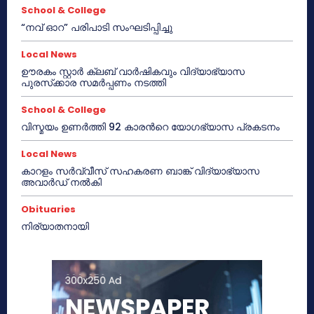
School & College
“നവ് ഓറ” പരിപാടി സംഘടിപ്പിച്ചു
Local News
ഊരകം സ്റ്റാർ ക്ലബ് വാർഷികവും വിദ്യാഭ്യാസ
പുരസ്‌ക്കാര സമർപ്പണം നടത്തി
School & College
വിസ്മയം ഉണർത്തി 92 കാരൻറെ യോഗഭ്യാസ പ്രകടനം
Local News
കാറളം സർവ്വീസ് സഹകരണ ബാങ്ക് വിദ്യാഭ്യാസ
അവാർഡ് നൽകി
Obituaries
നിര്യാതനായി