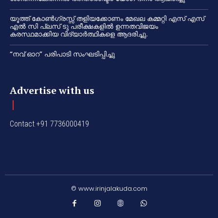
യൂത്ത് കോൺഗ്രസ്സ് തളിയക്കോണം മേഖല കമ്മറ്റി എസ് എസ്
എൽ സി പ്ലസ് ടു പരീക്ഷകളിൽ ഉന്നതവിജയം
കരസ്ഥമാക്കിയ വിദ്യാർത്ഥികളെ ആദരിച്ചു.
“നവ് ഓറ” പരിപാടി സംഘടിപ്പിച്ചു
Advertise with us
Contact +91 7736000419
© www.irinjalakuda.com