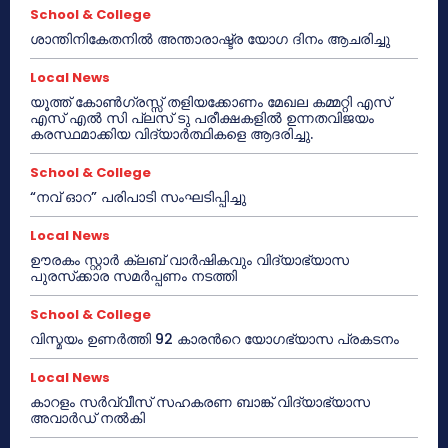
School & College
ശാന്തിനികേതനിൽ അന്താരാഷ്ട്ര യോഗ ദിനം ആചരിച്ചു
Local News
യൂത്ത് കോൺഗ്രസ്സ് തളിയക്കോണം മേഖല കമ്മറ്റി എസ്
എസ് എൽ സി പ്ലസ് ടു പരീക്ഷകളിൽ ഉന്നതവിജയം
കരസ്ഥമാക്കിയ വിദ്യാർത്ഥികളെ ആദരിച്ചു.
School & College
“നവ് ഓറ” പരിപാടി സംഘടിപ്പിച്ചു
Local News
ഊരകം സ്റ്റാർ ക്ലബ് വാർഷികവും വിദ്യാഭ്യാസ
പുരസ്‌ക്കാര സമർപ്പണം നടത്തി
School & College
വിസ്മയം ഉണർത്തി 92 കാരൻറെ യോഗഭ്യാസ പ്രകടനം
Local News
കാറളം സർവ്വീസ് സഹകരണ ബാങ്ക് വിദ്യാഭ്യാസ
അവാർഡ് നൽകി