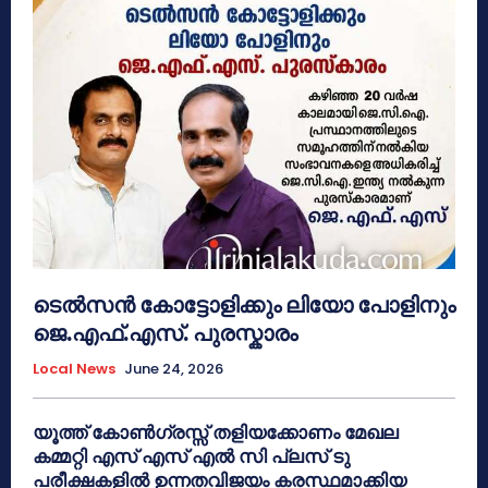
ടെൽസൻ കോട്ടോളിക്കും ലിയോ പോളിനും
ജെ.എഫ്.എസ്. പുരസ്കാരം
Local News
June 24, 2026
യൂത്ത് കോൺഗ്രസ്സ് തളിയക്കോണം മേഖല
കമ്മറ്റി എസ് എസ് എൽ സി പ്ലസ് ടു
പരീക്ഷകളിൽ ഉന്നതവിജയം കരസ്ഥമാക്കിയ