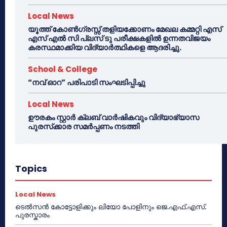
Local News
യൂത്ത് കോൺഗ്രസ്സ് തളിയക്കോണം മേഖല കമ്മറ്റി എസ്
എസ് എൽ സി പ്ലസ് ടു പരീക്ഷകളിൽ ഉന്നതവിജയം
കരസ്ഥമാക്കിയ വിദ്യാർത്ഥികളെ ആദരിച്ചു.
School & College
“നവ് ഓറ” പരിപാടി സംഘടിപ്പിച്ചു
Local News
ഊരകം സ്റ്റാർ ക്ലബ് വാർഷികവും വിദ്യാഭ്യാസ
പുരസ്‌ക്കാര സമർപ്പണം നടത്തി
Topics
Local News
ടെൽസൻ കോട്ടോളിക്കും ലിയോ പോളിനും ജെ.എഫ്.എസ്.
പുരസ്കാരം