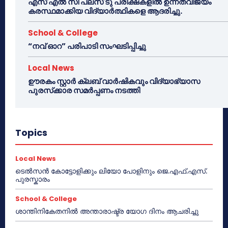
എസ് എൽ സി പ്ലസ് ടു പരീക്ഷകളിൽ ഉന്നതവിജയം
കരസ്ഥമാക്കിയ വിദ്യാർത്ഥികളെ ആദരിച്ചു.
School & College
“നവ് ഓറ” പരിപാടി സംഘടിപ്പിച്ചു
Local News
ഊരകം സ്റ്റാർ ക്ലബ് വാർഷികവും വിദ്യാഭ്യാസ
പുരസ്‌ക്കാര സമർപ്പണം നടത്തി
Topics
Local News
ടെൽസൻ കോട്ടോളിക്കും ലിയോ പോളിനും ജെ.എഫ്.എസ്.
പുരസ്കാരം
School & College
ശാന്തിനികേതനിൽ അന്താരാഷ്ട്ര യോഗ ദിനം ആചരിച്ചു