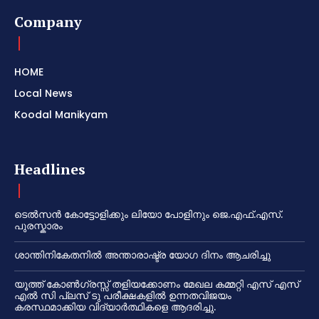
Company
HOME
Local News
Koodal Manikyam
Headlines
ടെൽസൻ കോട്ടോളിക്കും ലിയോ പോളിനും ജെ.എഫ്.എസ്.
പുരസ്കാരം
ശാന്തിനികേതനിൽ അന്താരാഷ്ട്ര യോഗ ദിനം ആചരിച്ചു
യൂത്ത് കോൺഗ്രസ്സ് തളിയക്കോണം മേഖല കമ്മറ്റി എസ് എസ്
എൽ സി പ്ലസ് ടു പരീക്ഷകളിൽ ഉന്നതവിജയം
കരസ്ഥമാക്കിയ വിദ്യാർത്ഥികളെ ആദരിച്ചു.