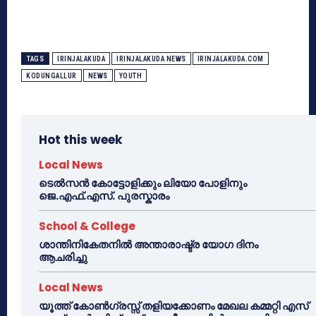
TAGS
IRINJALAKUDA
IRINJALAKUDA NEWS
IRINJALAKUDA.COM
KODUNGALLUR
NEWS
YOUTH
Hot this week
Local News
ടെൽസൻ കോട്ടോളിക്കും ലിയോ പോളിനും
ജെ.എഫ്.എസ്. പുരസ്കാരം
School & College
ശാന്തിനികേതനിൽ അന്താരാഷ്ട്ര യോഗ ദിനം
ആചരിച്ചു
Local News
യൂത്ത് കോൺഗ്രസ്സ് തളിയക്കോണം മേഖല കമ്മറ്റി എസ്