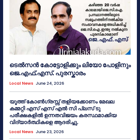
ടെൽസൻ കോട്ടോളിക്കും ലിയോ പോളിനും
ജെ.എഫ്.എസ്. പുരസ്കാരം
Local News
June 24, 2026
യൂത്ത് കോൺഗ്രസ്സ് തളിയക്കോണം മേഖല
കമ്മറ്റി എസ് എസ് എൽ സി പ്ലസ് ടു
പരീക്ഷകളിൽ ഉന്നതവിജയം കരസ്ഥമാക്കിയ
വിദ്യാർത്ഥികളെ ആദരിച്ചു.
Local News
June 23, 2026