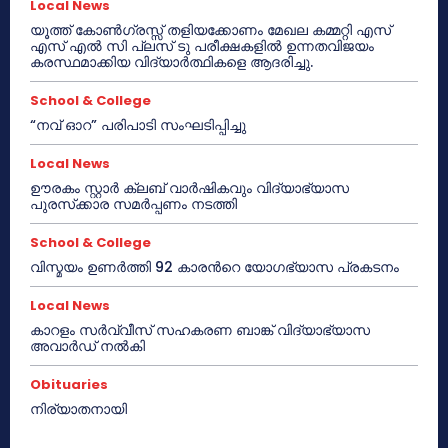
Local News
യൂത്ത് കോൺഗ്രസ്സ് തളിയക്കോണം മേഖല കമ്മറ്റി എസ്
എസ് എൽ സി പ്ലസ് ടു പരീക്ഷകളിൽ ഉന്നതവിജയം
കരസ്ഥമാക്കിയ വിദ്യാർത്ഥികളെ ആദരിച്ചു.
School & College
“നവ് ഓറ” പരിപാടി സംഘടിപ്പിച്ചു
Local News
ഊരകം സ്റ്റാർ ക്ലബ് വാർഷികവും വിദ്യാഭ്യാസ
പുരസ്‌ക്കാര സമർപ്പണം നടത്തി
School & College
വിസ്മയം ഉണർത്തി 92 കാരൻറെ യോഗഭ്യാസ പ്രകടനം
Local News
കാറളം സർവ്വീസ് സഹകരണ ബാങ്ക് വിദ്യാഭ്യാസ
അവാർഡ് നൽകി
Obituaries
നിര്യാതനായി