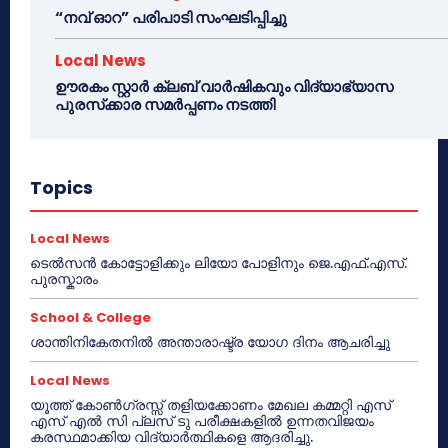
“നവ് ഓറ” പരിപാടി സംഘടിപ്പിച്ചു
Local News
ഊരകം സ്റ്റാർ ക്ലബ് വാർഷികവും വിദ്യാഭ്യാസ
പുരസ്‌ക്കാര സമർപ്പണം നടത്തി
Topics
Local News
ടെൽസൻ കോട്ടോളിക്കും ലിയോ പോളിനും ജെ.എഫ്.എസ്.
പുരസ്കാരം
School & College
ശാന്തിനികേതനിൽ അന്താരാഷ്ട്ര യോഗ ദിനം ആചരിച്ചു
Local News
യൂത്ത് കോൺഗ്രസ്സ് തളിയക്കോണം മേഖല കമ്മറ്റി എസ്
എസ് എൽ സി പ്ലസ് ടു പരീക്ഷകളിൽ ഉന്നതവിജയം
കരസ്ഥമാക്കിയ വിദ്യാർത്ഥികളെ ആദരിച്ചു.