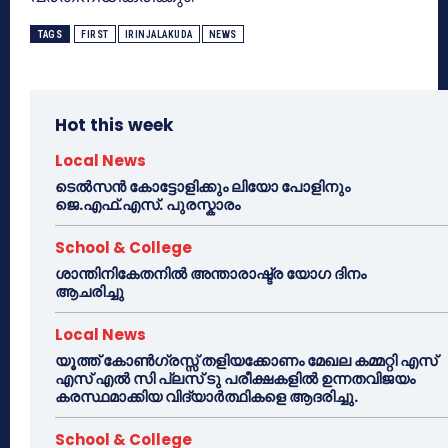
TAGS
FIRST
IRINJALAKUDA
NEWS
Hot this week
Local News
ടെൽസൻ കോട്ടോളിക്കും ലിയോ പോളിനും
ജെ.എഫ്.എസ്. പുരസ്കാരം
School & College
ശാന്തിനികേതനിൽ അന്താരാഷ്ട്ര യോഗ ദിനം
ആചരിച്ചു
Local News
യൂത്ത് കോൺഗ്രസ്സ് തളിയക്കോണം മേഖല കമ്മറ്റി എസ്
എസ് എൽ സി പ്ലസ് ടു പരീക്ഷകളിൽ ഉന്നതവിജയം
കരസ്ഥമാക്കിയ വിദ്യാർത്ഥികളെ ആദരിച്ചു.
School & College