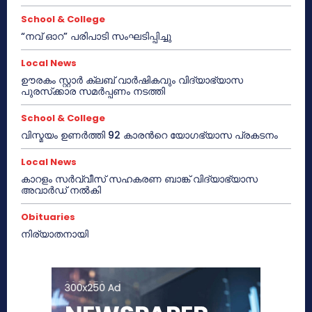
School & College
“നവ് ഓറ” പരിപാടി സംഘടിപ്പിച്ചു
Local News
ഊരകം സ്റ്റാർ ക്ലബ് വാർഷികവും വിദ്യാഭ്യാസ
പുരസ്‌ക്കാര സമർപ്പണം നടത്തി
School & College
വിസ്മയം ഉണർത്തി 92 കാരൻറെ യോഗഭ്യാസ പ്രകടനം
Local News
കാറളം സർവ്വീസ് സഹകരണ ബാങ്ക് വിദ്യാഭ്യാസ
അവാർഡ് നൽകി
Obituaries
നിര്യാതനായി