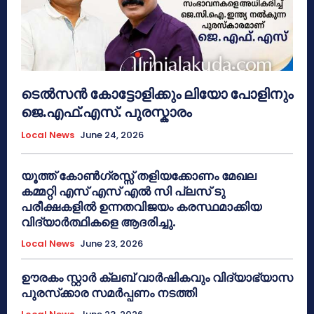
ടെൽസൻ കോട്ടോളിക്കും ലിയോ പോളിനും
ജെ.എഫ്.എസ്. പുരസ്കാരം
Local News
June 24, 2026
യൂത്ത് കോൺഗ്രസ്സ് തളിയക്കോണം മേഖല
കമ്മറ്റി എസ് എസ് എൽ സി പ്ലസ് ടു
പരീക്ഷകളിൽ ഉന്നതവിജയം കരസ്ഥമാക്കിയ
വിദ്യാർത്ഥികളെ ആദരിച്ചു.
Local News
June 23, 2026
ഊരകം സ്റ്റാർ ക്ലബ് വാർഷികവും വിദ്യാഭ്യാസ
പുരസ്‌ക്കാര സമർപ്പണം നടത്തി