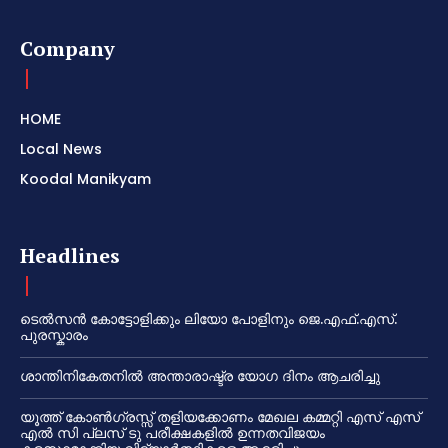
Company
HOME
Local News
Koodal Manikyam
Headlines
ടെൽസൻ കോട്ടോളിക്കും ലിയോ പോളിനും ജെ.എഫ്.എസ്.
പുരസ്കാരം
ശാന്തിനികേതനിൽ അന്താരാഷ്ട്ര യോഗ ദിനം ആചരിച്ചു
യൂത്ത് കോൺഗ്രസ്സ് തളിയക്കോണം മേഖല കമ്മറ്റി എസ് എസ്
എൽ സി പ്ലസ് ടു പരീക്ഷകളിൽ ഉന്നതവിജയം